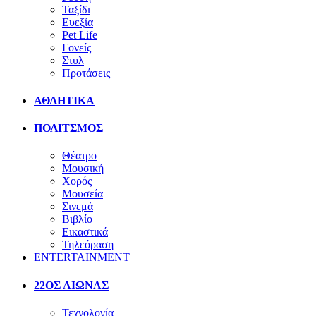
Ταξίδι
Ευεξία
Pet Life
Γονείς
Στυλ
Προτάσεις
ΑΘΛΗΤΙΚΑ
ΠΟΛΙΤΣΜΟΣ
Θέατρο
Μουσική
Χορός
Μουσεία
Σινεμά
Βιβλίο
Εικαστικά
Τηλεόραση
ENTERTAINMENT
22ΟΣ ΑΙΩΝΑΣ
Τεχνολογία