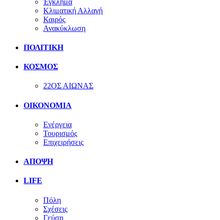
Έγκλημα
Κλιματική Αλλαγή
Καιρός
Ανακύκλωση
ΠΟΛΙΤΙΚΗ
ΚΟΣΜΟΣ
22ΟΣ ΑΙΩΝΑΣ
ΟΙΚΟΝΟΜΙΑ
Ενέργεια
Τουρισμός
Επιχειρήσεις
ΑΠΟΨΗ
LIFE
Πόλη
Σχέσεις
Γεύση