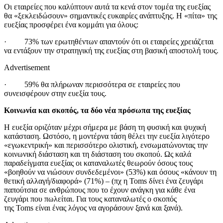
Οι εταιρείες που καλύπτουν αυτά τα κενά στον τομέα της ευεξίας
θα «ξεκλειδώσουν» σημαντικές ευκαιρίες ανάπτυξης. Η «πίτα» της
ευεξίας προσφέρει ένα κομμάτι για όλους:
· 73% των ερωτηθέντων απαντούν ότι οι εταιρείες χρειάζεται
να εντάξουν την στρατηγική της ευεξίας στη βασική αποστολή τους.
Advertisement
· 59% θα πλήρωναν περισσότερα σε εταιρείες που
συνεισφέρουν στην ευεξία τους.
Κοινωνία και σκοπός, τα δύο νέα πρόσωπα της ευεξίας
Η ευεξία οριζόταν μέχρι σήμερα με βάση τη φυσική και ψυχική
κατάσταση. Ωστόσο, η μοντέρνα τάση θέλει την ευεξία λιγότερο
«εγωκεντρική» και περισσότερο ολιστική, ενσωματώνοντας την
κοινωνική διάσταση και τη διάσταση του σκοπού. Ως καλά
παραδείγματα ευεξίας οι καταναλωτές θεωρούν
όσους
τους
«βοηθούν να νιώσουν συνδεδεμένοι» (53%) και όσους «κάνουν τη
θετική αλλαγή/διαφορά» (71%) – (πχ η
Toms
δίνει ένα ζευγάρι
παπούτσια σε ανθρώπους που το έχουν ανάγκη για κάθε ένα
ζευγάρι που πωλείται. Για τους καταναλωτές ο σκοπός
της
Toms
είναι ένας λόγος να αγοράσουν ξανά και ξανά).