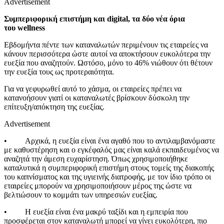
Advertisement
Συμπεριφορική επιστήμη και
digital
, τα δύο νέα όρια
του
wellness
Εβδομήντα πέντε των καταναλωτών περιμένουν τις εταιρείες να
κάνουν περισσότερα ώστε αυτοί να αποκτήσουν ευκολότερα την
ευεξία που αναζητούν. Ωστόσο, μόνο το 46% νιώθουν ότι
θέτουν
την ευεξία τους ως προτεραιότητα.
Για να γεφυρωθεί αυτό το χάσμα, οι εταιρείες πρέπει να
κατανοήσουν γιατί οι καταναλωτές βρίσκουν δύσκολη την
επίτευξη/απόκτηση της ευεξίας.
Advertisement
• Αρχικά, η ευεξία είναι ένα αγαθό που το αντιλαμβανόμαστε
με καθυστέρηση και ο εγκέφαλός μας είναι καλά εκπαιδευμένος να
αναζητά την άμεση ευχαρίστηση. Όπως χρησιμοποιήθηκε
καταλυτικά η συμπεριφορική επιστήμη στους τομείς της διακοπής
του καπνίσματος και της υγιεινής διατροφής, με τον ίδιο τρόπο οι
εταιρείες
μπορούν να χρησιμοποιήσουν μέρος της ώστε να
βελτιώσουν το κομμάτι των υπηρεσιών ευεξίας.
• Η ευεξία είναι ένα μακρύ ταξίδι και η εμπειρία που
προσφέρεται στον καταναλωτή μπορεί να γίνει ευκολότερη, πιο