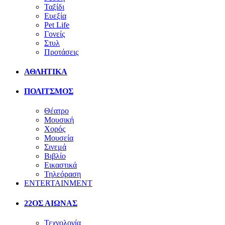
Ταξίδι
Ευεξία
Pet Life
Γονείς
Στυλ
Προτάσεις
ΑΘΛΗΤΙΚΑ
ΠΟΛΙΤΣΜΟΣ
Θέατρο
Μουσική
Χορός
Μουσεία
Σινεμά
Βιβλίο
Εικαστικά
Τηλεόραση
ENTERTAINMENT
22ΟΣ ΑΙΩΝΑΣ
Τεχνολογία