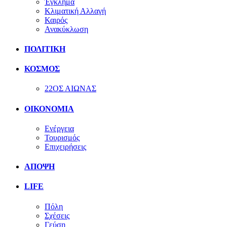
Έγκλημα
Κλιματική Αλλαγή
Καιρός
Ανακύκλωση
ΠΟΛΙΤΙΚΗ
ΚΟΣΜΟΣ
22ΟΣ ΑΙΩΝΑΣ
ΟΙΚΟΝΟΜΙΑ
Ενέργεια
Τουρισμός
Επιχειρήσεις
ΑΠΟΨΗ
LIFE
Πόλη
Σχέσεις
Γεύση