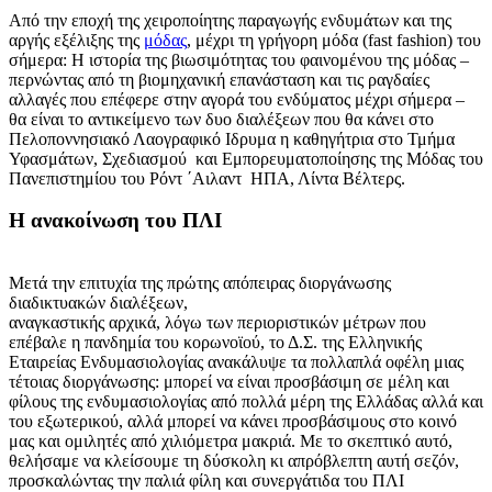
Από την εποχή της χειροποίητης παραγωγής ενδυμάτων και της
αργής εξέλιξης της
μόδας
, μέχρι τη γρήγορη μόδα (fast fashion) του
σήμερα: Η ιστορία της βιωσιμότητας του φαινομένου της μόδας –
περνώντας από τη βιομηχανική επανάσταση και τις ραγδαίες
αλλαγές που επέφερε στην αγορά του ενδύματος μέχρι σήμερα –
θα είναι το αντικείμενο των δυο διαλέξεων που θα κάνει στο
Πελοποννησιακό Λαογραφικό Ιδρυμα η καθηγήτρια στο Τμήμα
Υφασμάτων, Σχεδιασμού και Εμπορευματοποίησης της Μόδας του
Πανεπιστημίου του Ρόντ ΄Αιλαντ ΗΠΑ, Λίντα Βέλτερς.
Η ανακοίνωση του ΠΛΙ
Μετά την επιτυχία της πρώτης απόπειρας διοργάνωσης
διαδικτυακών διαλέξεων,
αναγκαστικής αρχικά, λόγω των περιοριστικών μέτρων που
επέβαλε η πανδημία του κορωνοϊού, το Δ.Σ. της Ελληνικής
Εταιρείας Ενδυμασιολογίας ανακάλυψε τα πολλαπλά οφέλη μιας
τέτοιας διοργάνωσης: μπορεί να είναι προσβάσιμη σε μέλη και
φίλους της ενδυμασιολογίας από πολλά μέρη της Ελλάδας αλλά και
του εξωτερικού, αλλά μπορεί να κάνει προσβάσιμους στο κοινό
μας και ομιλητές από χιλιόμετρα μακριά. Με το σκεπτικό αυτό,
θελήσαμε να κλείσουμε τη δύσκολη κι απρόβλεπτη αυτή σεζόν,
προσκαλώντας την παλιά φίλη και συνεργάτιδα του ΠΛΙ