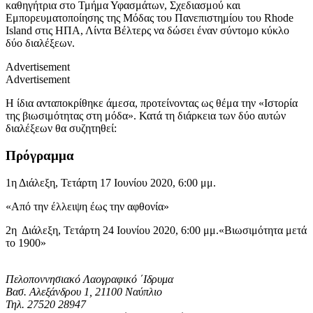
καθηγήτρια στο Τμήμα Υφασμάτων, Σχεδιασμού και
Εμπορευματοποίησης της Μόδας του Πανεπιστημίου του Rhode
Island στις ΗΠΑ, Λίντα Βέλτερς να δώσει έναν σύντομο κύκλο
δύο διαλέξεων.
Advertisement
Advertisement
Η ίδια ανταποκρίθηκε άμεσα, προτείνοντας ως θέμα την «Ιστορία
της βιωσιμότητας στη μόδα». Κατά τη διάρκεια των δύο αυτών
διαλέξεων θα συζητηθεί:
Πρόγραμμα
1
η
Διάλεξη, Τετάρτη 17 Ιουνίου 2020, 6:00 μμ.
«Από την έλλειψη έως την αφθονία»
2
η
Διάλεξη, Τετάρτη 24 Ιουνίου 2020, 6:00 μμ.«
Βιωσιμότητα
μετά
το 1900»
Πελοποννησιακό Λαογραφικό ΄Ιδρυμα
Βασ. Αλεξάνδρου 1, 21100 Ναύπλιο
Τηλ. 27520 28947