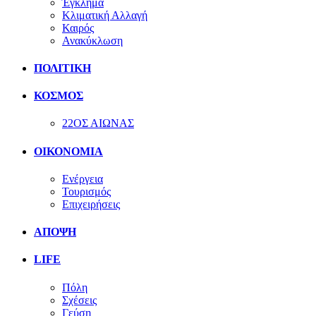
Έγκλημα
Κλιματική Αλλαγή
Καιρός
Ανακύκλωση
ΠΟΛΙΤΙΚΗ
ΚΟΣΜΟΣ
22ΟΣ ΑΙΩΝΑΣ
ΟΙΚΟΝΟΜΙΑ
Ενέργεια
Τουρισμός
Επιχειρήσεις
ΑΠΟΨΗ
LIFE
Πόλη
Σχέσεις
Γεύση