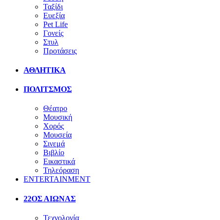
Ταξίδι
Ευεξία
Pet Life
Γονείς
Στυλ
Προτάσεις
ΑΘΛΗΤΙΚΑ
ΠΟΛΙΤΣΜΟΣ
Θέατρο
Μουσική
Χορός
Μουσεία
Σινεμά
Βιβλίο
Εικαστικά
Τηλεόραση
ENTERTAINMENT
22ΟΣ ΑΙΩΝΑΣ
Τεχνολογία