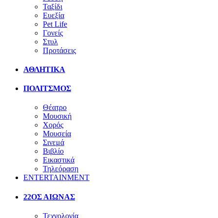
Ταξίδι
Ευεξία
Pet Life
Γονείς
Στυλ
Προτάσεις
ΑΘΛΗΤΙΚΑ
ΠΟΛΙΤΣΜΟΣ
Θέατρο
Μουσική
Χορός
Μουσεία
Σινεμά
Βιβλίο
Εικαστικά
Τηλεόραση
ENTERTAINMENT
22ΟΣ ΑΙΩΝΑΣ
Τεχνολογία