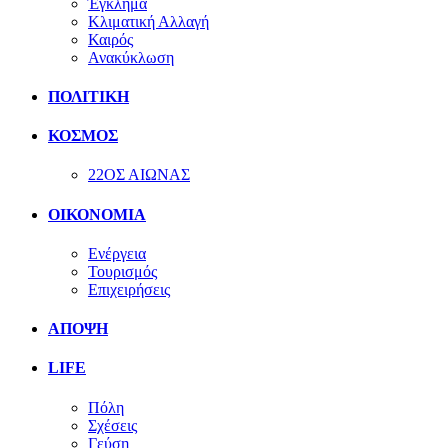
Έγκλημα
Κλιματική Αλλαγή
Καιρός
Ανακύκλωση
ΠΟΛΙΤΙΚΗ
ΚΟΣΜΟΣ
22ΟΣ ΑΙΩΝΑΣ
ΟΙΚΟΝΟΜΙΑ
Ενέργεια
Τουρισμός
Επιχειρήσεις
ΑΠΟΨΗ
LIFE
Πόλη
Σχέσεις
Γεύση