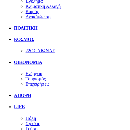
Έγκλημα
Κλιματική Αλλαγή
Καιρός
Ανακύκλωση
ΠΟΛΙΤΙΚΗ
ΚΟΣΜΟΣ
22ΟΣ ΑΙΩΝΑΣ
ΟΙΚΟΝΟΜΙΑ
Ενέργεια
Τουρισμός
Επιχειρήσεις
ΑΠΟΨΗ
LIFE
Πόλη
Σχέσεις
Γεύση