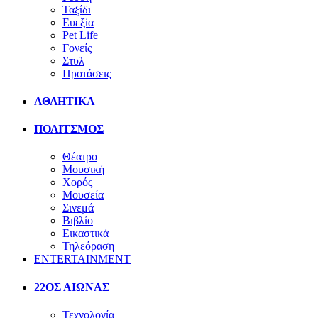
Ταξίδι
Ευεξία
Pet Life
Γονείς
Στυλ
Προτάσεις
ΑΘΛΗΤΙΚΑ
ΠΟΛΙΤΣΜΟΣ
Θέατρο
Μουσική
Χορός
Μουσεία
Σινεμά
Βιβλίο
Εικαστικά
Τηλεόραση
ENTERTAINMENT
22ΟΣ ΑΙΩΝΑΣ
Τεχνολογία