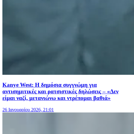
Kanye West: Η δημόσια συγγνώμη για
αντισημιτικές και ρατσιστικές δηλώσεις – «Δεν
είμαι ναζί, μετανιώνω και ντρέπομαι βαθιά»
26 Ιανουαρίου 2026, 21:01