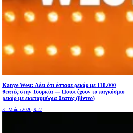
Kanye West: Λέει ότι έσπασε ρεκόρ με 118.000
θεατές στην Τουρκία — Ποιοι έχουν το παγκόσμιο
ρεκόρ με εκατομμύρια θεατές (βίντεο)
31 Μαΐου 2026, 9:27