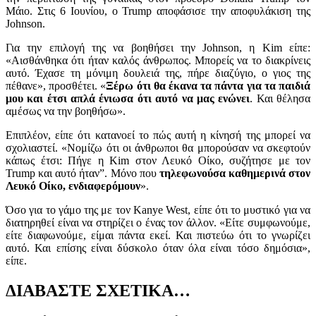
Μάιο. Στις 6 Ιουνίου, ο
Trump
αποφάσισε την αποφυλάκιση της
Johnson.
Για την επιλογή της να βοηθήσει την
Johnson
, η
Kim
είπε:
«Αισθάνθηκα ότι ήταν καλός άνθρωπος. Μπορείς να το διακρίνεις
αυτό. Έχασε τη μόνιμη δουλειά της, πήρε διαζύγιο, ο γιος της
πέθανε», προσθέτει. «
Ξέρω ότι θα έκανα τα πάντα για τα παιδιά
μου και έτσι απλά ένιωσα ότι αυτό να μας ενώνει
. Και θέλησα
αμέσως να την βοηθήσω».
Επιπλέον, είπε ότι κατανοεί το πώς αυτή η κίνησή της μπορεί να
σχολιαστεί. «Νομίζω ότι οι άνθρωποι θα μπορούσαν να σκεφτούν
κάπως έτσι: Πήγε η
Kim
στον Λευκό Οίκο, συζήτησε με τον
Trump και αυτό ήταν”. Μόνο που
τηλεφωνούσα καθημερινά στον
Λευκό Οίκο, ενδιαφερόμουν
».
Όσο για το γάμο της με τον Kanye West, είπε ότι το μυστικό για να
διατηρηθεί είναι να στηρίζει ο ένας τον άλλον. «Είτε συμφωνούμε,
είτε διαφωνούμε, είμαι πάντα εκεί. Και πιστεύω ότι το γνωρίζει
αυτό. Και επίσης είναι δύσκολο όταν όλα είναι τόσο δημόσια»,
είπε.
ΔΙΑΒΑΣΤΕ ΣΧΕΤΙΚΑ…