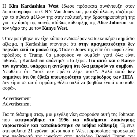
Η
Kim
Kardashian
West
έδωσε πρόσφατα συνέντευξη στον
δημοσιογράφο του CNN
Van
Jones και,
μεταξύ άλλων, συζήτησε
για το πιθανό μέλλον της στην πολιτική, την δραστηριοποίησή της
για την άρση της ποινής ισόβιας κάθειρξης της
Alice
Johnson
και
τον γάμο της με τον
Kanye
West
.
Όταν ρωτήθηκε αν είχε κάποιο ενδιαφέρον να διεκδικήσει δημόσιο
αξίωμα, η Kardashian απάντησε ότι
στην πραγματικότητα δεν
περνάει από το μυαλό της
. Όταν ο Jones της είπε ότι «αφού είναι
πρόεδρος ο
Trump
, θα μπορούσε να συμβεί» γιατί όλα είναι
πιθανά, η Kardashian απάντησε «Το ξέρω.
Για αυτό και ο
Kanye
τον αγαπάει
, υπάρχει η αντίληψη ότι όλα μπορούν να συμβούν
.
Υποθέτω ότι ”ποτέ δεν πρέπει λέμε ποτέ”. Αλλά αυτό
δεν
σημαίνει ότι θα έβαζα υποψηφιότητα για πρόεδρος των ΗΠΑ
,
δεν είμαι σε αυτή τη φάση, θέλω απλά να βοηθάω ένα άτομο κάθε
φορά».
Advertisement
Advertisement
Για τη διάσημη σταρ, μια μεγάλη νίκη αφορούσε αυτή της
Johnson
που
κατηγορήθηκε το 1996 για αδικήματα διακίνησης
ναρκωτικών και καταδικάστηκε σε ισόβια κάθειρξη
. Έμεινε
στη φυλακή 21 χρόνια, μέχρι που η
West
παρουσίασε προσωπικά
την περίπτωσή της γυναίκας στον πρόεδρο
Donald
Trump
τον