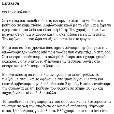
Εκτέλεση
για την σφολιάτα
Σε ένα σκεύος τοποθετούμε το αλεύρι, το αλάτι, το νερό και το
βούτυρο σε κομματάκια. Ζυμώνουμε καλά με το χέρι μας μέχρι να
σχηματιστεί μια λεία και ελαστική ζύμη. Την χαράζουμε με ένα
μαχαίρι σε σχήμα σταυρού και την σκεπάζουμε με μια πετσέτα.
Την αφήνουμε μισή ώρα να «ξεκουραστεί» στο ψυγείο.
Μετά από αυτό το χρονικό διάστημα ανοίγουμε την ζύμη και την
απλώνουμε ξεκινώντας από τις 4 γωνίες που σχηματίζει ο σταυρός.
Στο κέντρο τοποθετούμε το σκληρό βούτυρο που έχουμε χτυπήσει
ελαφρώς για να λεπτύνει. Φέρνουμε τις τέσσερις γωνίες στο
κέντρο και καλύπτουμε το βούτυρο.
Με ένα πλάστη πιέζουμε και ανοίγουμε το λεπτό φύλλο. Το
τυλίγουμε στα 3 και το αφήνουμε στο ψυγείο για 30 λεπτά και
επαναλαμβάνουμε την ίδια διαδικασία 2 φορές. Κατόπιν ανοίγουμε
την σφολιάτα με την βοήθεια του πλάστη σε σχήμα 30×25 και
πάχος 3 χιλιοστά σε 3 ίδια φύλλα.
Τα τοποθετούμε στις λαμαρίνες του φούρνου και με ένα πιρούνι τα
τρυπάμε σε όλη την επιφάνεια σε κοντινή απόσταση. Ψήνουμε
στους 160 βαθμούς για 40 λεπτά. Ελέγχουμε το ψήσιμο (αν είναι