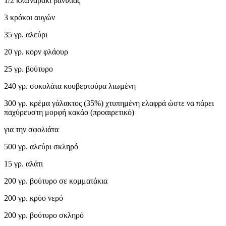
1/2 κλωναράκι βανίλιας
3 κρόκοι αυγών
35 γρ. αλεύρι
20 γρ. κορν φλάουρ
25 γρ. βούτυρο
240 γρ. σοκολάτα κουβερτούρα λιωμένη
300 γρ. κρέμα γάλακτος (35%) χτυπημένη ελαφρά ώστε να πάρει
παχύρευστη μορφή κακάο (προαιρετικό)
για την σφολιάτα
500 γρ. αλεύρι σκληρό
15 γρ. αλάτι
200 γρ. βούτυρο σε κομματάκια
200 γρ. κρύο νερό
200 γρ. βούτυρο σκληρό