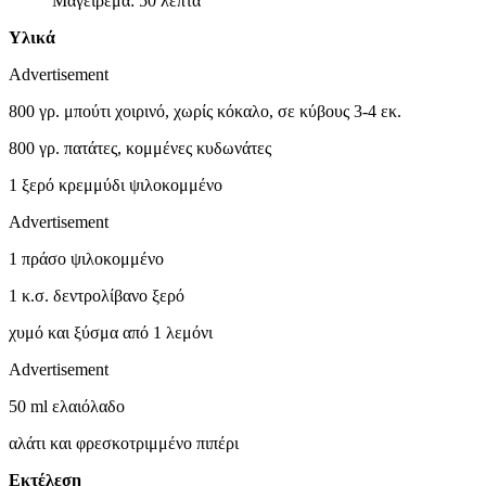
Μαγείρεμα: 50 λεπτά
Υλικά
Advertisement
800 γρ. μπούτι χοιρινό, χωρίς κόκαλο, σε κύβους 3-4 εκ.
800 γρ. πατάτες, κομμένες κυδωνάτες
1 ξερό κρεμμύδι ψιλοκομμένο
Advertisement
1 πράσο ψιλοκομμένο
1 κ.σ. δεντρολίβανο ξερό
χυμό και ξύσμα από 1 λεμόνι
Advertisement
50 ml ελαιόλαδο
αλάτι και φρεσκοτριμμένο πιπέρι
Εκτέλεση