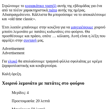
Στρώνουμε το
κυριακάτικο τραπέζι
αυτής της εβδομάδας για ένα
από τα πλέον χαρακτηριστικά
πιάτα
αυτής της ημέρας.
Αδιαπραγμάτευτο. Κάλλιστα θα μπορούσαμε να το αποκαλέσουμε
και «old time classic».
Έτσι λοιπόν μπαίνουμε στην κουζίνα για να
μαγειρέψουμε
χοιρινό
μπούτι λεμονάτο με πατάτες κυδωνάτες στο φούρνο. Θα
προσθέσουμε και πράσο, οπότε … κόλαση. Αυτή είναι η λέξη που
αρμόζει στην
συνταγή
μας.
Advertisement
Advertisement
Για
γλυκό
θα απολαύσουμε τραγανά φύλλα σφολιάτας με κρέμα
ζαχαροπλαστικής και κουβερτούρα.
Καλή όρεξη.
Χοιρινό λεμονάτο με πατάτες στο φούρνο
Μερίδες: 4
Προετοιμασία: 20 λεπτά