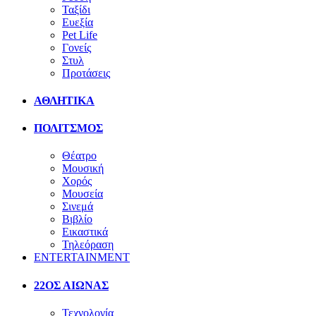
Ταξίδι
Ευεξία
Pet Life
Γονείς
Στυλ
Προτάσεις
ΑΘΛΗΤΙΚΑ
ΠΟΛΙΤΣΜΟΣ
Θέατρο
Μουσική
Χορός
Μουσεία
Σινεμά
Βιβλίο
Εικαστικά
Τηλεόραση
ENTERTAINMENT
22ΟΣ ΑΙΩΝΑΣ
Τεχνολογία