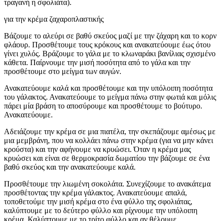
τραγανή η σφολιάτα).
για την κρέμα ζαχαροπλαστικής
Βάζουμε το αλεύρι σε βαθύ σκεύος μαζί με την ζάχαρη και το κορν
φλάουρ. Προσθέτουμε τους κρόκους και ανακατεύουμε έως ότου
γίνει χυλός. Βράζουμε το γάλα με το κλωναράκι βανίλιας σχισμένο
κάθετα. Παίρνουμε την μισή ποσότητα από το γάλα και την
προσθέτουμε στο μείγμα των αυγών.
Ανακατεύουμε καλά και προσθέτουμε και την υπόλοιπη ποσότητα
του γάλακτος. Ανακατεύουμε το μείγμα πάνω στην φωτιά και μόλις
πάρει μία βράση το αποσύρουμε και προσθέτουμε το βούτυρο.
Ανακατεύουμε.
Αδειάζουμε την κρέμα σε μια πιατέλα, την σκεπάζουμε αμέσως με
μια μεμβράνη, που να κολλάει πάνω στην κρέμα (για να μην κάνει
κρούστα) και την αφήνουμε να κρυώσει. Όταν η κρέμα μας
κρυώσει και είναι σε θερμοκρασία δωματίου την βάζουμε σε ένα
βαθύ σκεύος και την ανακατεύουμε καλά.
Προσθέτουμε την λιωμένη σοκολάτα. Συνεχίζουμε το ανακάτεμα
προσθέτοντας την κρέμα γάλακτος. Ανακατεύουμε απαλά,
τοποθετούμε την μισή κρέμα στο ένα φύλλο της σφολιάτας,
καλύπτουμε με το δεύτερο φύλλο και ρίχνουμε την υπόλοιπη
κρέμα. Καλύπτουμε με το τρίτο φύλλο και αν θέλουμε