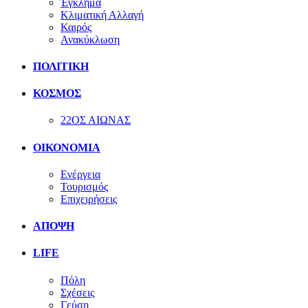
Έγκλημα
Κλιματική Αλλαγή
Καιρός
Ανακύκλωση
ΠΟΛΙΤΙΚΗ
ΚΟΣΜΟΣ
22ΟΣ ΑΙΩΝΑΣ
ΟΙΚΟΝΟΜΙΑ
Ενέργεια
Τουρισμός
Επιχειρήσεις
ΑΠΟΨΗ
LIFE
Πόλη
Σχέσεις
Γεύση