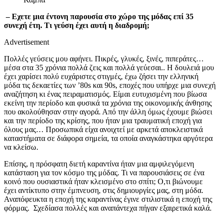
– Εχετε μια έντονη παρουσία στο χώρο της μόδας επί 35
συνεχή έτη. Τι γεύση έχει αυτή η διαδρομή;
Advertisement
Πολλές γεύσεις μου αφήνει. Πικρές, γλυκές, ξινές, πιπεράτες…
μέσα στα 35 χρόνια πολλά ζεις και πολλά γεύεσαι.. Η δουλειά μου
έχει χαρίσει πολύ ευχάριστες στιγμές, έχω ζήσει την ελληνική
μόδα τις δεκαετίες των ’80s και 90s, εποχές που υπήρχε μια συνεχή
αναζήτηση κι ένας πειραματισμός. Είμαι ευτυχισμένη που βίωσα
εκείνη την περίοδο και φυσικά τα χρόνια της οικονομικής άνθησης
που ακολούθησαν στην αγορά. Από την άλλη όμως έχουμε βιώσει
και την περίοδο της κρίσης, που ήταν μια τραυματική εποχή για
όλους μας… Προσωπικά είχα ανοιχτεί με αρκετά αποκλειστικά
καταστήματα σε διάφορα σημεία, τα οποία αναγκάστηκα αργότερα
να κλείσω.
Επίσης, η πρόσφατη διετή καραντίνα ήταν μια αμφιλεγόμενη
κατάσταση για τον κόσμο της μόδας. Τι να παρουσιάσεις σε ένα
κοινό που ουσιαστικά ήταν κλεισμένο στο σπίτι; Ο,τι βιώνουμε
έχει αντίκτυπο στην έμπνευση, στις δημιουργίες μας, στη μόδα.
Αναπόφευκτα η εποχή της καραντίνας έγινε στιλιστικά η εποχή της
φόρμας. Σχεδίασα πολλές και αναπάντεχα πήγαν εξαιρετικά καλά.