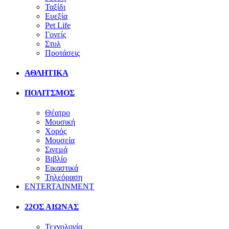
Ταξίδι
Ευεξία
Pet Life
Γονείς
Στυλ
Προτάσεις
ΑΘΛΗΤΙΚΑ
ΠΟΛΙΤΣΜΟΣ
Θέατρο
Μουσική
Χορός
Μουσεία
Σινεμά
Βιβλίο
Εικαστικά
Τηλεόραση
ENTERTAINMENT
22ΟΣ ΑΙΩΝΑΣ
Τεχνολογία