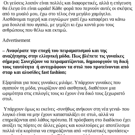
Οι γεύσεις λοιπόν είναι πολλές και διαφορετικές, αλλά η επίγευση
θα έλεγα ότι είναι ωραία! Κάθε φορά που περνούν αυτές οι σκέψεις
από το μυαλό μου, έχω στο τέλος ένα μεγάλο χαμόγελο.
Αισθάνομαι τυχερή και ευγνώμων γιατί έχω καταφέρει να κάνω
μια δουλειά που αγαπώ, με γεμίζει κι έχω κοντά μου τους
ανθρώπους που θέλω και εκτιμώ.
Advertisement
– Αναφέρατε την εποχή του πειραματισμού και της
αναζήτησης στην ελληνική μόδα. Πως βλέπετε τις γυναίκες
σήμερα; Συνεχίζουν να πειραματίζονται, δημιουργούν τη δική
τους ταυτότητα ή αντιγράφουν τα στυλ που προτείνονται από
σταρ και αλυσίδες fast fashion;
Εξαρτάται για ποιες γυναίκες μιλάμε. Υπάρχουν γυναίκες που
αγαπούν τη μόδα, γνωρίζουν από αισθητική, διαθέτουν μια
ωριμότητα στις επιλογές τους κι έχουν ένα δικό τους ξεχωριστό
στυλ.
Υπάρχουν όμως κι εκείνες -συνήθως ανήκουν στη νέα γενιά- που
λογικό είναι να μην έχουν κατασταλάξει σε στυλ, αλλά να
επηρεάζονται από λάθος πρότυπα. Η πρόσβαση στο διαδίκτυο έχει
ανοίξει τις πόρτες σε άλλες χώρες και κουλτούρες με αποτέλεσμα
πολλά νέα κορίτσια να επηρεάζονται από «στιλιστικές προτάσεις»