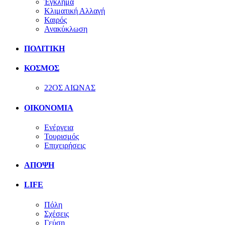
Έγκλημα
Κλιματική Αλλαγή
Καιρός
Ανακύκλωση
ΠΟΛΙΤΙΚΗ
ΚΟΣΜΟΣ
22ΟΣ ΑΙΩΝΑΣ
ΟΙΚΟΝΟΜΙΑ
Ενέργεια
Τουρισμός
Επιχειρήσεις
ΑΠΟΨΗ
LIFE
Πόλη
Σχέσεις
Γεύση