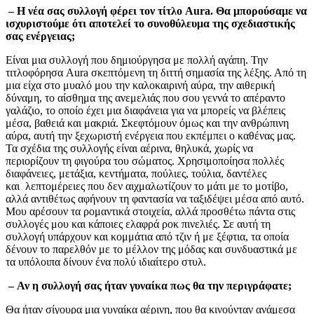
– Η νέα σας συλλογή φέρει τον τίτλο Aura. Θα μπορούσαμε να
ισχυριστούμε ότι αποτελεί το συνοθύλευμα της σχεδιαστικής
σας ενέργειας;
Είναι μια συλλογή που δημιούργησα με πολλή αγάπη. Την
τιτλοφόρησα Aura σκεπτόμενη τη διττή σημασία της λέξης. Από τη
μια είχα στο μυαλό μου την καλοκαιρινή αύρα, την αιθερική
δύναμη, το αίσθημα της ανεμελιάς που σου γεννά το απέραντο
γαλάζιο, το οποίο έχει μια διαφάνεια για να μπορείς να βλέπεις
μέσα, βαθειά και μακριά. Σκεφτόμουν όμως και την ανθρώπινη
αύρα, αυτή την ξεχωριστή ενέργεια που εκπέμπει ο καθένας μας.
Τα σχέδια της συλλογής είναι αέρινα, θηλυκά, χωρίς να
περιορίζουν τη φιγούρα του σώματος. Χρησιμοποίησα πολλές
διαφάνειες, μετάξια, κεντήματα, πούλιες, τούλια, δαντέλες
και λεπτομέρειες που δεν αιχμαλωτίζουν το μάτι με το μοτίβο,
αλλά αντιθέτως αφήνουν τη φαντασία να ταξιδέψει μέσα από αυτό.
Μου αρέσουν τα ρομαντικά στοιχεία, αλλά προσθέτω πάντα στις
συλλογές μου και κάποιες ελαφρά ροκ πινελιές. Σε αυτή τη
συλλογή υπάρχουν και κομμάτια από τζιν ή με ξέφτια, τα οποία
δένουν το παρελθόν με το μέλλον της μόδας και συνδυαστικά με
τα υπόλοιπα δίνουν ένα πολύ ιδιαίτερο στυλ.
– Αν η συλλογή σας ήταν γυναίκα πως θα την περιγράφατε;
Θα ήταν σίγουρα μια γυναίκα αέρινη, που θα κινούνταν ανάμεσα