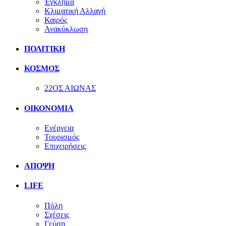
Έγκλημα
Κλιματική Αλλαγή
Καιρός
Ανακύκλωση
ΠΟΛΙΤΙΚΗ
ΚΟΣΜΟΣ
22ΟΣ ΑΙΩΝΑΣ
ΟΙΚΟΝΟΜΙΑ
Ενέργεια
Τουρισμός
Επιχειρήσεις
ΑΠΟΨΗ
LIFE
Πόλη
Σχέσεις
Γεύση