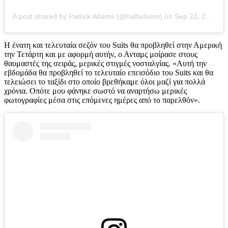
A post shared by Patrick Adams (@halfadams)
on
Sep 22, 2019 at 10:31pm PDT
Η ένατη και τελευταία σεζόν του Suits θα προβληθεί στην Αμερική
την Τετάρτη και με αφορμή αυτήν, ο Ανταμς μοίρασε στους
θαυμαστές της σειράς, μερικές στιγμές νοσταλγίας. «Αυτή την
εβδομάδα θα προβληθεί το τελευταίο επεισόδιο του Suits και θα
τελειώσει το ταξίδι στο οποίο βρεθήκαμε όλοι μαζί για πολλά
χρόνια. Οπότε μου φάνηκε σωστό να αναρτήσω μερικές
φωτογραφίες μέσα στις επόμενες ημέρες από το παρελθόν».