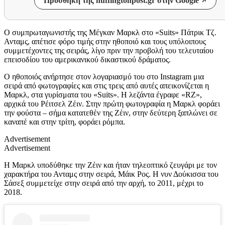
Προσθήκη της huffingtonpost.gr στην Google
Ο συμπρωταγωνιστής της Μέγκαν Μαρκλ στο «Suits» Πάτρικ Τζ.
Ανταμς, απέτισε φόρο τιμής στην ηθοποιό και τους υπόλοιπους
συμμετέχοντες της σειράς, λίγο πριν την προβολή του τελευταίου
επεισοδίου του αμερικανικού δικαστικού δράματος.
Ο ηθοποιός ανήρτησε στον λογαριασμό του στο Instagram μια
σειρά από φωτογραφίες και στις τρεις από αυτές απεικονίζεται η
Μαρκλ, στα γυρίσματα του «Suits». Η λεζάντα έγραφε «RZ»,
αρχικά του Ρέιτσελ Ζέιν. Στην πρώτη φωτογραφία η Μαρκλ φοράει
την φούστα – σήμα κατατεθέν της Ζέιν, στην δεύτερη ξαπλώνει σε
καναπέ και στην τρίτη, φοράει ρόμπα.
Advertisement
Advertisement
Η Μαρκλ υποδύθηκε την Ζέιν και ήταν τηλεοπτικό ζευγάρι με τον
χαρακτήρα του Ανταμς στην σειρά, Μάικ Ρος. Η νυν Δούκισσα του
Σάσεξ συμμετείχε στην σειρά από την αρχή, το 2011, μέχρι το
2018.