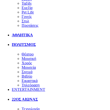
Ταξίδι
Ευεξία
Pet Life
Γονείς
Στυλ
Προτάσεις
ΑΘΛΗΤΙΚΑ
ΠΟΛΙΤΣΜΟΣ
Θέατρο
Μουσική
Χορός
Μουσεία
Σινεμά
Βιβλίο
Εικαστικά
Τηλεόραση
ENTERTAINMENT
22ΟΣ ΑΙΩΝΑΣ
Τεχνολογία