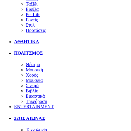
Ταξίδι
Ευεξία
Pet Life
Γονείς
Στυλ
Προτάσεις
ΑΘΛΗΤΙΚΑ
ΠΟΛΙΤΣΜΟΣ
Θέατρο
Μουσική
Χορός
Μουσεία
Σινεμά
Βιβλίο
Εικαστικά
Τηλεόραση
ENTERTAINMENT
22ΟΣ ΑΙΩΝΑΣ
Τεχνολογία