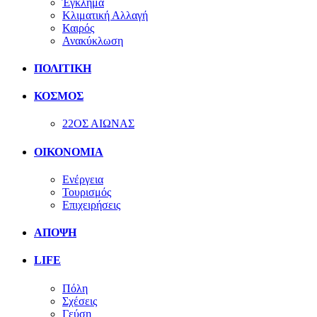
Έγκλημα
Κλιματική Αλλαγή
Καιρός
Ανακύκλωση
ΠΟΛΙΤΙΚΗ
ΚΟΣΜΟΣ
22ΟΣ ΑΙΩΝΑΣ
ΟΙΚΟΝΟΜΙΑ
Ενέργεια
Τουρισμός
Επιχειρήσεις
ΑΠΟΨΗ
LIFE
Πόλη
Σχέσεις
Γεύση