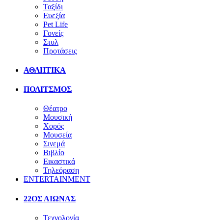
Ταξίδι
Ευεξία
Pet Life
Γονείς
Στυλ
Προτάσεις
ΑΘΛΗΤΙΚΑ
ΠΟΛΙΤΣΜΟΣ
Θέατρο
Μουσική
Χορός
Μουσεία
Σινεμά
Βιβλίο
Εικαστικά
Τηλεόραση
ENTERTAINMENT
22ΟΣ ΑΙΩΝΑΣ
Τεχνολογία