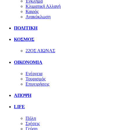
Έγκλημα
Κλιματική Αλλαγή
Καιρός
Ανακύκλωση
ΠΟΛΙΤΙΚΗ
ΚΟΣΜΟΣ
22ΟΣ ΑΙΩΝΑΣ
ΟΙΚΟΝΟΜΙΑ
Ενέργεια
Τουρισμός
Επιχειρήσεις
ΑΠΟΨΗ
LIFE
Πόλη
Σχέσεις
Γεύση