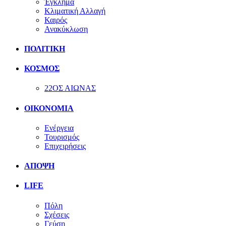
Έγκλημα
Κλιματική Αλλαγή
Καιρός
Ανακύκλωση
ΠΟΛΙΤΙΚΗ
ΚΟΣΜΟΣ
22ΟΣ ΑΙΩΝΑΣ
ΟΙΚΟΝΟΜΙΑ
Ενέργεια
Τουρισμός
Επιχειρήσεις
ΑΠΟΨΗ
LIFE
Πόλη
Σχέσεις
Γεύση