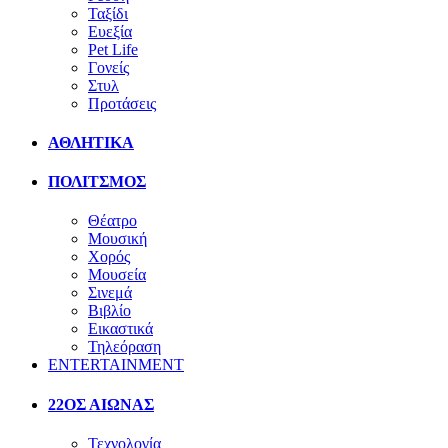
Ταξίδι
Ευεξία
Pet Life
Γονείς
Στυλ
Προτάσεις
ΑΘΛΗΤΙΚΑ
ΠΟΛΙΤΣΜΟΣ
Θέατρο
Μουσική
Χορός
Μουσεία
Σινεμά
Βιβλίο
Εικαστικά
Τηλεόραση
ENTERTAINMENT
22ΟΣ ΑΙΩΝΑΣ
Τεχνολογία