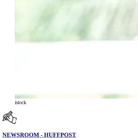
istock
NEWSROOM - HUFFPOST