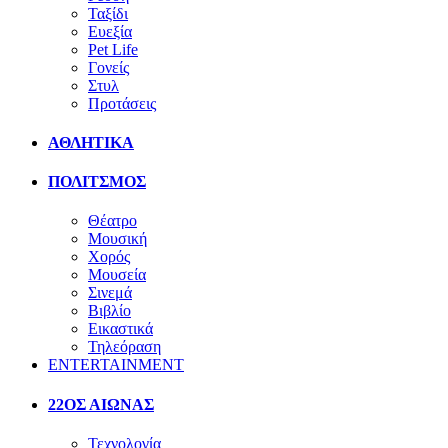
Ταξίδι
Ευεξία
Pet Life
Γονείς
Στυλ
Προτάσεις
ΑΘΛΗΤΙΚΑ
ΠΟΛΙΤΣΜΟΣ
Θέατρο
Μουσική
Χορός
Μουσεία
Σινεμά
Βιβλίο
Εικαστικά
Τηλεόραση
ENTERTAINMENT
22ΟΣ ΑΙΩΝΑΣ
Τεχνολογία