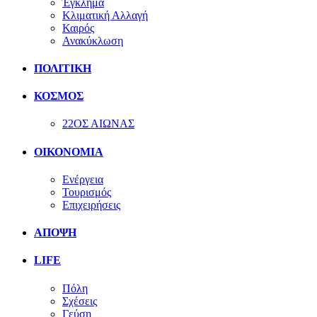
Έγκλημα
Κλιματική Αλλαγή
Καιρός
Ανακύκλωση
ΠΟΛΙΤΙΚΗ
ΚΟΣΜΟΣ
22ΟΣ ΑΙΩΝΑΣ
ΟΙΚΟΝΟΜΙΑ
Ενέργεια
Τουρισμός
Επιχειρήσεις
ΑΠΟΨΗ
LIFE
Πόλη
Σχέσεις
Γεύση