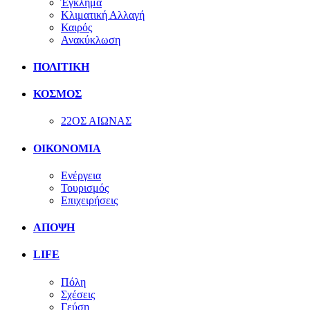
Έγκλημα
Κλιματική Αλλαγή
Καιρός
Ανακύκλωση
ΠΟΛΙΤΙΚΗ
ΚΟΣΜΟΣ
22ΟΣ ΑΙΩΝΑΣ
ΟΙΚΟΝΟΜΙΑ
Ενέργεια
Τουρισμός
Επιχειρήσεις
ΑΠΟΨΗ
LIFE
Πόλη
Σχέσεις
Γεύση