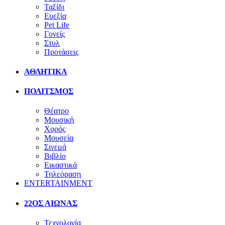
Ταξίδι
Ευεξία
Pet Life
Γονείς
Στυλ
Προτάσεις
ΑΘΛΗΤΙΚΑ
ΠΟΛΙΤΣΜΟΣ
Θέατρο
Μουσική
Χορός
Μουσεία
Σινεμά
Βιβλίο
Εικαστικά
Τηλεόραση
ENTERTAINMENT
22ΟΣ ΑΙΩΝΑΣ
Τεχνολογία