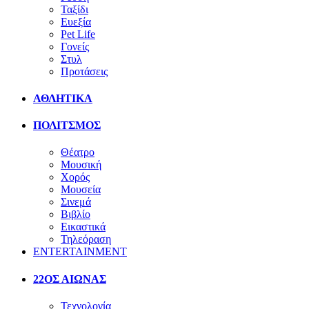
Ταξίδι
Ευεξία
Pet Life
Γονείς
Στυλ
Προτάσεις
ΑΘΛΗΤΙΚΑ
ΠΟΛΙΤΣΜΟΣ
Θέατρο
Μουσική
Χορός
Μουσεία
Σινεμά
Βιβλίο
Εικαστικά
Τηλεόραση
ENTERTAINMENT
22ΟΣ ΑΙΩΝΑΣ
Τεχνολογία