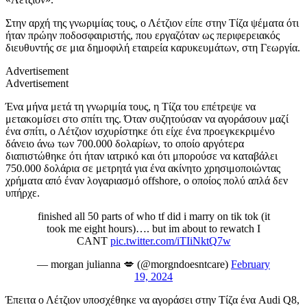
Στην αρχή της γνωριμίας τους, ο Λέτζιον είπε στην Τίζα ψέματα ότι
ήταν πρώην ποδοσφαιριστής, που εργαζόταν ως περιφερειακός
διευθυντής σε μια δημοφιλή εταιρεία καρυκευμάτων, στη Γεωργία.
Advertisement
Advertisement
Ένα μήνα μετά τη γνωριμία τους, η Τίζα του επέτρεψε να
μετακομίσει στο σπίτι της. Όταν συζητούσαν να αγοράσουν μαζί
ένα σπίτι, ο Λέτζιον ισχυρίστηκε ότι είχε ένα προεγκεκριμένο
δάνειο άνω των 700.000 δολαρίων, το οποίο αργότερα
διαπιστώθηκε ότι ήταν ιατρικό και ότι μπορούσε να καταβάλει
750.000 δολάρια σε μετρητά για ένα ακίνητο χρησιμοποιώντας
χρήματα από έναν λογαριασμό offshore, ο οποίος πολύ απλά δεν
υπήρχε.
finished all 50 parts of who tf did i marry on tik tok (it
took me eight hours)…. but im about to rewatch I
CANT
pic.twitter.com/iTIiNktQ7w
— morgan julianna 💋 (@morgndoesntcare)
February
19, 2024
Έπειτα ο Λέτζιον υποσχέθηκε να αγοράσει στην Τίζα ένα Audi Q8,