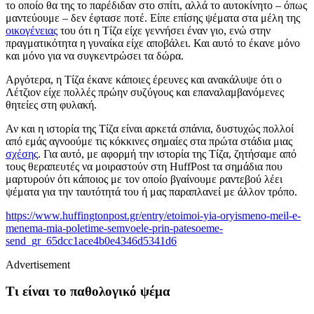
το οποίο θα της το παρέδιδαν στο σπίτι, αλλά το αυτοκίνητο – όπως
μαντεύουμε – δεν έφτασε ποτέ. Είπε επίσης ψέματα στα μέλη της
οικογένειας
του ότι η Τίζα είχε γεννήσει έναν γιο, ενώ στην
πραγματικότητα η γυναίκα είχε αποβάλει. Και αυτό το έκανε μόνο
και μόνο για να συγκεντρώσει τα δώρα.
Αργότερα, η Tίζα έκανε κάποιες έρευνες και ανακάλυψε ότι ο
Λέτζιον είχε πολλές πρώην συζύγους και επαναλαμβανόμενες
θητείες στη φυλακή.
Αν και η ιστορία της Tίζα είναι αρκετά σπάνια, δυστυχώς πολλοί
από εμάς αγνοούμε τις κόκκινες σημαίες στα πρώτα στάδια μιας
σχέσης
. Για αυτό, με
αφορμή την ιστορία της Τίζα, ζητήσαμε από
τους θεραπευτές να μοιραστούν στη HuffPost τα σημάδια που
μαρτυρούν ότι κάποιος με τον οποίο βγαίνουμε ραντεβού λέει
ψέματα για την ταυτότητά του ή μας παραπλανεί με άλλον τρόπο.
https://www.huffingtonpost.gr/entry/etoimoi-yia-oryismeno-meil-e-
menema-mia-poletime-semvoele-prin-patesoeme-
send_gr_65dcc1ace4b0e4346d5341d6
Advertisement
Τι είναι το παθολογικό ψέμα