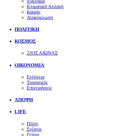
Έγκλημα
Κλιματική Αλλαγή
Καιρός
Ανακύκλωση
ΠΟΛΙΤΙΚΗ
ΚΟΣΜΟΣ
22ΟΣ ΑΙΩΝΑΣ
ΟΙΚΟΝΟΜΙΑ
Ενέργεια
Τουρισμός
Επιχειρήσεις
ΑΠΟΨΗ
LIFE
Πόλη
Σχέσεις
Γεύση