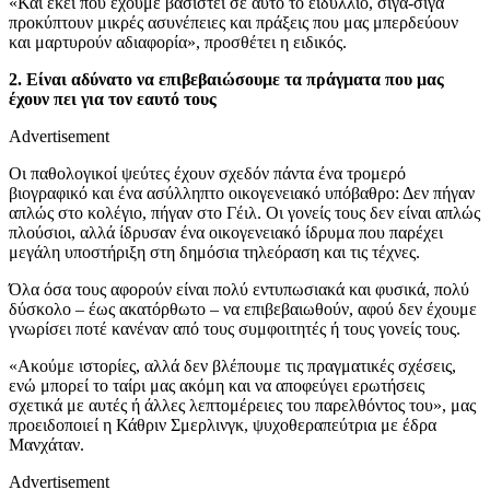
«Και εκεί που έχουμε βασιστεί σε αυτό το ειδύλλιο, σιγά-σιγά
προκύπτουν μικρές ασυνέπειες και πράξεις που μας μπερδεύουν
και μαρτυρούν αδιαφορία», προσθέτει η ειδικός.
2. Είναι αδύνατο να επιβεβαιώσουμε τα πράγματα που μας
έχουν πει για τον εαυτό τους
Advertisement
Οι παθολογικοί ψεύτες έχουν σχεδόν πάντα ένα τρομερό
βιογραφικό και ένα ασύλληπτο οικογενειακό υπόβαθρο: Δεν πήγαν
απλώς στο κολέγιο, πήγαν στο Γέιλ. Οι γονείς τους δεν είναι απλώς
πλούσιοι, αλλά ίδρυσαν ένα οικογενειακό ίδρυμα που παρέχει
μεγάλη υποστήριξη στη δημόσια τηλεόραση και τις τέχνες.
Όλα όσα τους αφορούν είναι πολύ εντυπωσιακά και φυσικά, πολύ
δύσκολο – έως ακατόρθωτο – να επιβεβαιωθούν, αφού δεν έχουμε
γνωρίσει ποτέ κανέναν από τους συμφοιτητές ή τους γονείς τους.
«Ακούμε ιστορίες, αλλά δεν βλέπουμε τις πραγματικές σχέσεις,
ενώ μπορεί το ταίρι μας ακόμη και να αποφεύγει ερωτήσεις
σχετικά με αυτές ή άλλες λεπτομέρειες του παρελθόντος του», μας
προειδοποιεί η Κάθριν Σμερλινγκ, ψυχοθεραπεύτρια με έδρα
Μανχάταν.
Advertisement