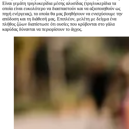
Είναι γεμάτη τριγλυκερίδια μέσης αλυσίδας (τριγλυκερίδια τα
οποία είναι ευκολότερο να διασπαστούν και να αξιοποιηθούν ως
πηγή ενέργειας), τα οποία θα μας βοηθήσουν να ενισχύσουμε την
απόδοση και τη διάθεσή μας. Επιπλέον, μελέτη με δείγμα ένα
πλήθος ζώων διαπίστωσε ότι ουσίες που κρύβονται στο γάλα
καρύδας δύνανται να περιορίσουν το άγχος.