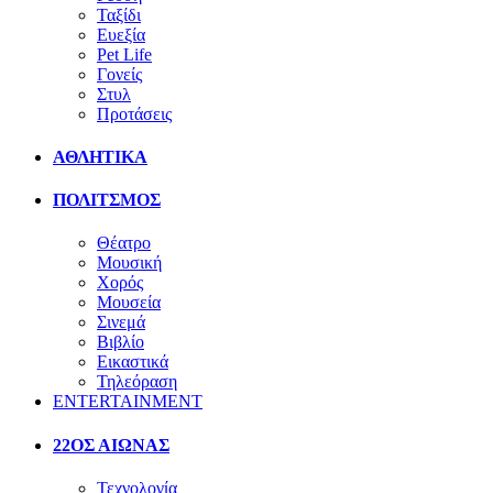
Ταξίδι
Ευεξία
Pet Life
Γονείς
Στυλ
Προτάσεις
ΑΘΛΗΤΙΚΑ
ΠΟΛΙΤΣΜΟΣ
Θέατρο
Μουσική
Χορός
Μουσεία
Σινεμά
Βιβλίο
Εικαστικά
Τηλεόραση
ENTERTAINMENT
22ΟΣ ΑΙΩΝΑΣ
Τεχνολογία