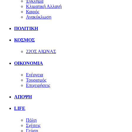
Έγκλημα
Κλιματική Αλλαγή
Καιρός
Ανακύκλωση
ΠΟΛΙΤΙΚΗ
ΚΟΣΜΟΣ
22ΟΣ ΑΙΩΝΑΣ
ΟΙΚΟΝΟΜΙΑ
Ενέργεια
Τουρισμός
Επιχειρήσεις
ΑΠΟΨΗ
LIFE
Πόλη
Σχέσεις
Γεύση