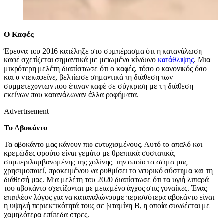
Ο Καφές
Έρευνα του 2016 κατέληξε στο συμπέρασμα ότι η κατανάλωση
καφέ σχετίζεται σημαντικά με μειωμένο κίνδυνο
κατάθλιψης
. Μια
μικρότερη μελέτη διαπίστωσε ότι ο καφές, τόσο ο κανονικός όσο
και ο ντεκαφεϊνέ, βελτίωσε σημαντικά τη διάθεση των
συμμετεχόντων που έπιναν καφέ σε σύγκριση με τη διάθεση
εκείνων που κατανάλωναν άλλα ροφήματα.
Advertisement
Το Αβοκάντο
Τα αβοκάντο μας κάνουν πιο ευτυχισμένους. Αυτό το απαλό και
κρεμώδες φρούτο είναι γεμάτο με θρεπτικά συστατικά,
συμπεριλαμβανομένης της χολίνης, την οποία το σώμα μας
χρησιμοποιεί, προκειμένου να ρυθμίσει το νευρικό σύστημα και τη
διάθεσή μας. Μια μελέτη του 2020 διαπίστωσε ότι τα υγιή λιπαρά
του αβοκάντο σχετίζονται με μειωμένο άγχος στις γυναίκες. Ένας
επιπλέον λόγος για να καταναλώνουμε περισσότερα αβοκάντο είναι
η υψηλή περιεκτικότητά τους σε βιταμίνη Β, η οποία συνδέεται με
χαμηλότερα επίπεδα στρες.