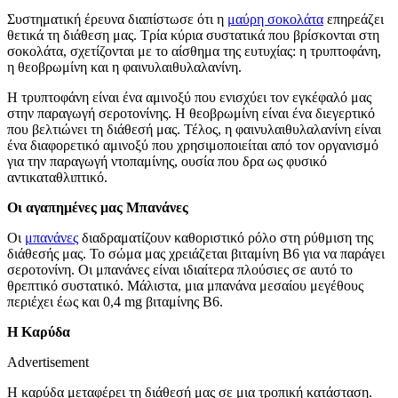
Συστηματική έρευνα διαπίστωσε ότι η
μαύρη σοκολάτα
επηρεάζει
θετικά τη διάθεση μας. Τρία κύρια συστατικά που βρίσκονται στη
σοκολάτα, σχετίζονται με το αίσθημα της ευτυχίας: η τρυπτοφάνη,
η θεοβρωμίνη και η φαινυλαιθυλαλανίνη.
Η τρυπτοφάνη είναι ένα αμινοξύ που ενισχύει τον εγκέφαλό μας
στην παραγωγή σεροτονίνης. Η θεοβρωμίνη είναι ένα διεγερτικό
που βελτιώνει τη διάθεσή μας. Τέλος, η φαινυλαιθυλαλανίνη είναι
ένα διαφορετικό αμινοξύ που χρησιμοποιείται από τον οργανισμό
για την παραγωγή ντοπαμίνης, ουσία που δρα ως φυσικό
αντικαταθλιπτικό.
Οι αγαπημένες μας Μπανάνες
Οι
μπανάνες
διαδραματίζουν καθοριστικό ρόλο στη ρύθμιση της
διάθεσής μας. Το σώμα μας χρειάζεται βιταμίνη Β6 για να παράγει
σεροτονίνη. Οι μπανάνες είναι ιδιαίτερα πλούσιες σε αυτό το
θρεπτικό συστατικό. Μάλιστα, μια μπανάνα μεσαίου μεγέθους
περιέχει έως και 0,4 mg βιταμίνης Β6.
Η Καρύδα
Advertisement
Η καρύδα μεταφέρει τη διάθεσή μας σε μια τροπική κατάσταση.