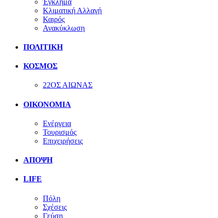
Έγκλημα
Κλιματική Αλλαγή
Καιρός
Ανακύκλωση
ΠΟΛΙΤΙΚΗ
ΚΟΣΜΟΣ
22ΟΣ ΑΙΩΝΑΣ
ΟΙΚΟΝΟΜΙΑ
Ενέργεια
Τουρισμός
Επιχειρήσεις
ΑΠΟΨΗ
LIFE
Πόλη
Σχέσεις
Γεύση