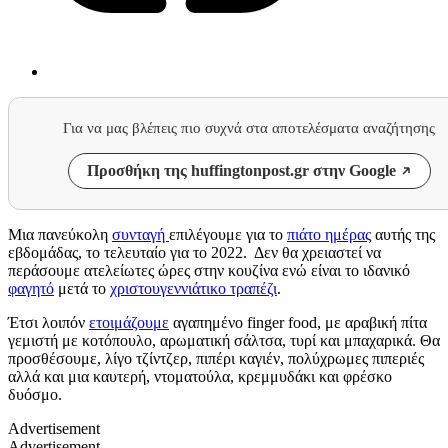
Για να μας βλέπεις πιο συχνά στα αποτελέσματα αναζήτησης
Προσθήκη της huffingtonpost.gr στην Google
Μια πανεύκολη
συνταγή
επιλέγουμε για το
πιάτο ημέρας
αυτής της
εβδομάδας, το τελευταίο για το 2022. Δεν θα χρειαστεί να
περάσουμε ατελείωτες ώρες στην κουζίνα ενώ είναι το ιδανικό
φαγητό
μετά το
χριστουγεννιάτικο τραπέζι
.
Έτσι λοιπόν
ετοιμάζουμε
αγαπημένο finger food, με αραβική πίτα
γεμιστή με κοτόπουλο, αρωματική σάλτσα, τυρί και μπαχαρικά. Θα
προσθέσουμε, λίγο τζίντζερ, πιπέρι καγιέν, πολύχρωμες πιπεριές
αλλά και μια καυτερή, ντοματούλα, κρεμμυδάκι και φρέσκο
δυόσμο.
Advertisement
Advertisement