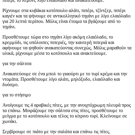
πιπέρι, το λεμόνι, λίγο ελαιόλαδο και ανακατεύουμε.
Ρίχνουμε στα κυβάκια κοτόπουλο αλάτι, πιπέρι, τζίντζερ, πιπέρι
καγιέν και τα ψήνουμε σε αντικολλητικό τηγάνι με λίγο ελαιόλαδο
για 20 λεπτά περίπου. Μόλις είναι έτοιμα τα βγάζουμε από το
τηγάνι.
Προσθέτουμε τώρα στο τηγάνι λίγο ακόμη ελαιόλαδο, το
κρεμμύδι, τις υπόλοιπες πιπεριές, την καυτερή πιπεριά και
αφήνουμε να ψηθούν ανακατεύοντας συνεχώς. Μόλις μαραθούν τα
υλικά, ρίχνουμε μέσα το κοτόπουλο και ανακτεύουμε.
για την σάλτσα
Ανακατεύουμε σε ένα μπολ το γιαούρτι με το τυρί κρέμα και την
ντομάτα. Προσθέτουμε λίγο αλάτι, μηλόξυδο, ελαιόλαδο και
δυόσμο.
για το στήσιμο
Ανοίγουμε τις 4 αραβικές πίτες, με την ανοιχτόχρωμη πλευρά προς
τα επάνω. Μοιράζουμε την σάλτσα στις πίτες, προσθέτουμε το
μείγμα με το κοτόπουλο και τέλος το κίτρινο τυρί. Κλείνουμε σε
χωνάκι.
Σερβίρουμε σε πιάτο με την σαλάτα και επάνω τις πίτες.