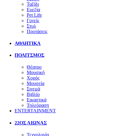
Ταξίδι
Ευεξία
Pet Life
Γονείς
Στυλ
Προτάσεις
ΑΘΛΗΤΙΚΑ
ΠΟΛΙΤΣΜΟΣ
Θέατρο
Μουσική
Χορός
Μουσεία
Σινεμά
Βιβλίο
Εικαστικά
Τηλεόραση
ENTERTAINMENT
22ΟΣ ΑΙΩΝΑΣ
Τεχνολογία