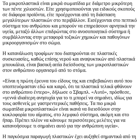
Τα μικροπλαστικά είναι μικρά σωματίδια με διάμετρο μικρότερη
των πέντε χιλιοστών. Είτε χρησιμοποιούνται για ειδικούς σκοπούς
σε διάφορα προϊόντα, είτε προέρχονται από τη διάσπαση
μεγαλύτερων πλαστικών στο περιβάλλον. Εισέρχονται στο πεπτικό
σύστημα του ανθρώπου και μπορούν να επηρεάσουν αρνητικά την
υγεία, μεταξύ άλλων επιδρώντας στο ανοσοποιητικό σύστημα ή
συμβάλλοντας στην μεταφορά τοξικών χημικών και παθογόνων
μικροοργανισμών στο σώμα.
Η κατανάλωση τροφίμων που διατηρούνται σε πλαστικές
συσκευασίες, καθώς επίσης νερού και αναψυκτικών από πλαστικά
μπουκάλια, είναι βασική αιτία διείσδυσης των μικροπλαστικών
στον ανθρώπινο οργανισμό από το στόμα.
«Είναι η πρώτη έρευνα του είδους της και επιβεβαιώνει αυτό που
υποπτευόμασταν εδώ και καιρό, ότι τα πλαστικά τελικά φθάνουν
στο ανθρώπινο έντερο», δήλωσε ο Σβαμπλ. «Αυτό», πρόσθεσε,
«γεννά ιδιαίτερη ανησυχία για το τι μπορεί να σημαίνει, ιδίως για
τους ασθενείς με γαστρεντερικές παθήσεις. Τα πιο μικρά
σωματίδια μικροπλαστικών είναι ικανά να διεισδύουν στην
κυκλοφορία του αίματος, στο λεμφικό σύστημα, ακόμη και στο
ήπαρ. Πρέπει πλέον να κάνουμε περισσότερες μελέτες για να
κατανοήσουμε τι σημαίνει αυτό για την ανθρώπινη υγεία».
Η παγκόσμια παραγωγή πλαστικών έχει αυξηθεί σημαντικά από τη