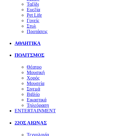
Ταξίδι
Ευεξία
Pet Life
Γονείς
Στυλ
Προτάσεις
ΑΘΛΗΤΙΚΑ
ΠΟΛΙΤΣΜΟΣ
Θέατρο
Μουσική
Χορός
Μουσεία
Σινεμά
Βιβλίο
Εικαστικά
Τηλεόραση
ENTERTAINMENT
22ΟΣ ΑΙΩΝΑΣ
Τεχνολογία