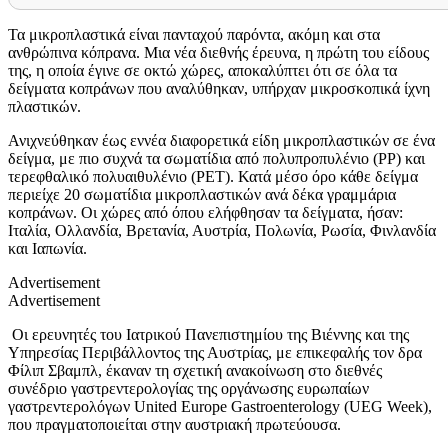
Τα μικροπλαστικά είναι πανταχού παρόντα, ακόμη και στα
ανθρώπινα κόπρανα. Μια νέα διεθνής έρευνα, η πρώτη του είδους
της, η οποία έγινε σε οκτώ χώρες, αποκαλύπτει ότι σε όλα τα
δείγματα κοπράνων που αναλύθηκαν, υπήρχαν μικροσκοπικά ίχνη
πλαστικών.
Ανιχνεύθηκαν έως εννέα διαφορετικά είδη μικροπλαστικών σε ένα
δείγμα, με πιο συχνά τα σωματίδια από πολυπροπυλένιο (ΡΡ) και
τερεφθαλικό πολυαιθυλένιο (ΡΕΤ). Κατά μέσο όρο κάθε δείγμα
περιείχε 20 σωματίδια μικροπλαστικών ανά δέκα γραμμάρια
κοπράνων. Οι χώρες από όπου ελήφθησαν τα δείγματα, ήσαν:
Ιταλία, Ολλανδία, Βρετανία, Αυστρία, Πολωνία, Ρωσία, Φινλανδία
και Ιαπωνία.
Advertisement
Advertisement
Οι ερευνητές του Ιατρικού Πανεπιστημίου της Βιέννης και της
Υπηρεσίας Περιβάλλοντος της Αυστρίας, με επικεφαλής τον δρα
Φίλιπ Σβαμπλ, έκαναν τη σχετική ανακοίνωση στο διεθνές
συνέδριο γαστρεντερολογίας της οργάνωσης ευρωπαίων
γαστρεντερολόγων United Europe Gastroenterology (UEG Week),
που πραγματοποιείται στην αυστριακή πρωτεύουσα.