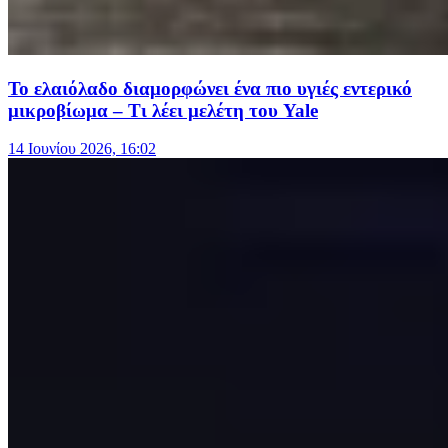
Το ελαιόλαδο διαμορφώνει ένα πιο υγιές εντερικό
μικροβίωμα – Τι λέει μελέτη του Yale
14 Ιουνίου 2026, 16:02