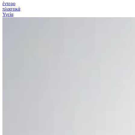
έντερο
πλαστικά
Υγεία