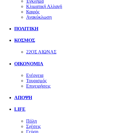
Έγκλημα
Κλιματική Αλλαγή
Καιρός
Ανακύκλωση
ΠΟΛΙΤΙΚΗ
ΚΟΣΜΟΣ
22ΟΣ ΑΙΩΝΑΣ
ΟΙΚΟΝΟΜΙΑ
Ενέργεια
Τουρισμός
Επιχειρήσεις
ΑΠΟΨΗ
LIFE
Πόλη
Σχέσεις
Γεύση