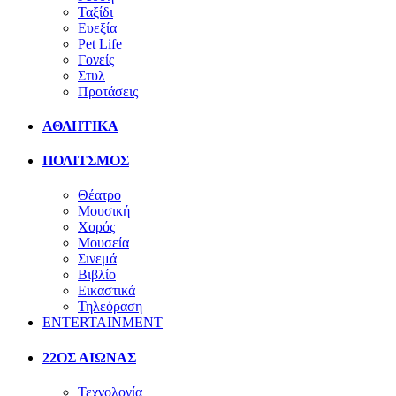
Ταξίδι
Ευεξία
Pet Life
Γονείς
Στυλ
Προτάσεις
ΑΘΛΗΤΙΚΑ
ΠΟΛΙΤΣΜΟΣ
Θέατρο
Μουσική
Χορός
Μουσεία
Σινεμά
Βιβλίο
Εικαστικά
Τηλεόραση
ENTERTAINMENT
22ΟΣ ΑΙΩΝΑΣ
Τεχνολογία