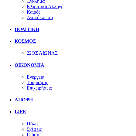
Έγκλημα
Κλιματική Αλλαγή
Καιρός
Ανακύκλωση
ΠΟΛΙΤΙΚΗ
ΚΟΣΜΟΣ
22ΟΣ ΑΙΩΝΑΣ
ΟΙΚΟΝΟΜΙΑ
Ενέργεια
Τουρισμός
Επιχειρήσεις
ΑΠΟΨΗ
LIFE
Πόλη
Σχέσεις
Γεύση