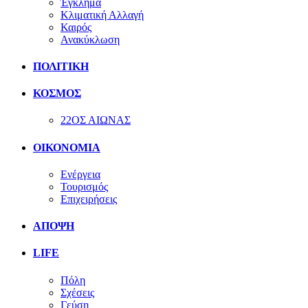
Έγκλημα
Κλιματική Αλλαγή
Καιρός
Ανακύκλωση
ΠΟΛΙΤΙΚΗ
ΚΟΣΜΟΣ
22ΟΣ ΑΙΩΝΑΣ
ΟΙΚΟΝΟΜΙΑ
Ενέργεια
Τουρισμός
Επιχειρήσεις
ΑΠΟΨΗ
LIFE
Πόλη
Σχέσεις
Γεύση