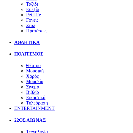
Ταξίδι
Ευεξία
Pet Life
Γονείς
Στυλ
Προτάσεις
ΑΘΛΗΤΙΚΑ
ΠΟΛΙΤΣΜΟΣ
Θέατρο
Μουσική
Χορός
Μουσεία
Σινεμά
Βιβλίο
Εικαστικά
Τηλεόραση
ENTERTAINMENT
22ΟΣ ΑΙΩΝΑΣ
Τεχνολογία