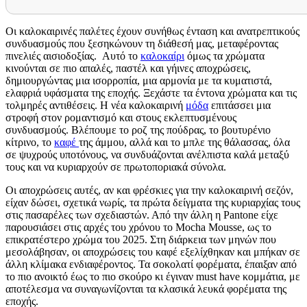
Οι καλοκαιρινές παλέτες έχουν συνήθως ένταση και ανατρεπτικούς
συνδυασμούς που ξεσηκώνουν τη διάθεσή μας, μεταφέροντας
πινελιές αισιοδοξίας. Αυτό το
καλοκαίρι
όμως τα χρώματα
κινούνται σε πιο απαλές, παστέλ και γήινες αποχρώσεις,
δημιουργώντας μια ισορροπία, μια αρμονία με τα κυματιστά,
ελαφριά υφάσματα της εποχής. Ξεχάστε τα έντονα χρώματα και τις
τολμηρές αντιθέσεις. Η νέα καλοκαιρινή
μόδα
επιτάσσει μια
στροφή στον ρομαντισμό και στους εκλεπτυσμένους
συνδυασμούς. Βλέπουμε το ροζ της πούδρας, το βουτυρένιο
κίτρινο, το
καφέ
της άμμου, αλλά και το μπλε της θάλασσας, όλα
σε ψυχρούς υποτόνους, να συνδυάζονται ανέλπιστα καλά μεταξύ
τους και να κυριαρχούν σε πρωτοποριακά σύνολα.
Οι αποχρώσεις αυτές, αν και φρέσκιες για την καλοκαιρινή σεζόν,
είχαν δώσει, σχετικά νωρίς, τα πρώτα δείγματα της κυριαρχίας τους
στις πασαρέλες των σχεδιαστών. Από την άλλη η Pantone είχε
παρουσιάσει στις αρχές του χρόνου το Mocha Mousse, ως το
επικρατέστερο χρώμα του 2025. Στη διάρκεια των μηνών που
μεσολάβησαν, οι αποχρώσεις του καφέ εξελίχθηκαν και μπήκαν σε
άλλη κλίμακα ενδιαφέροντος. Τα σοκολατί φορέματα, έπαιξαν από
το πιο ανοικτό έως το πιο σκούρο κι έγιναν must have κομμάτια, με
αποτέλεσμα να συναγωνίζονται τα κλασικά λευκά φορέματα της
εποχής.