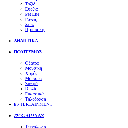
Ταξίδι
Ευεξία
Pet Life
Γονείς
Στυλ
Προτάσεις
ΑΘΛΗΤΙΚΑ
ΠΟΛΙΤΣΜΟΣ
Θέατρο
Μουσική
Χορός
Μουσεία
Σινεμά
Βιβλίο
Εικαστικά
Τηλεόραση
ENTERTAINMENT
22ΟΣ ΑΙΩΝΑΣ
Τεχνολογία