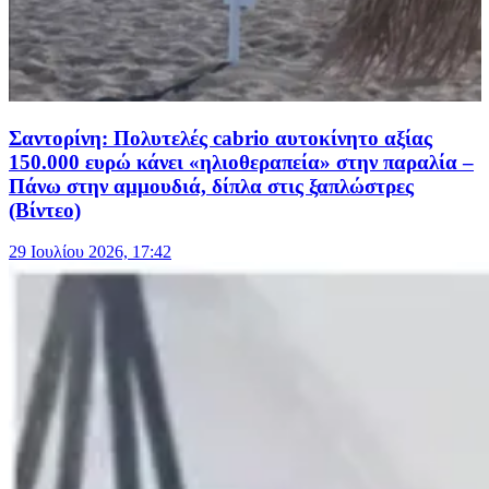
Σαντορίνη: Πολυτελές cabrio αυτοκίνητο αξίας
150.000 ευρώ κάνει «ηλιοθεραπεία» στην παραλία –
Πάνω στην αμμουδιά, δίπλα στις ξαπλώστρες
(Βίντεο)
29 Ιουλίου 2026, 17:42