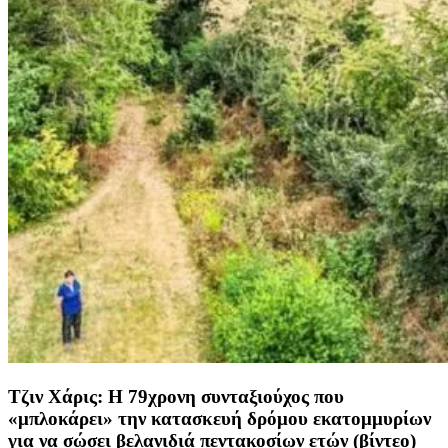
Τζιν Χάρις: Η 79χρονη συνταξιούχος που
«μπλοκάρει» την κατασκευή δρόμου εκατομμυρίων
για να σώσει βελανιδιά πεντακοσίων ετών (βίντεο)