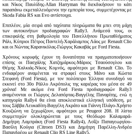
και Νίκος Παυλίδης-
Allan Harryman
θα διεκδικήσουν το κάτι
παραπάνω εκμεταλλευόμενοι την εμπειρία τους, συμμετέχοντας με
Skoda Fabia RS
και
Evo
αντίστοιχα.
Επιπλέον, μία σειρά από ταχύτατα πληρώματα θα μπει στη μάχη
των αυτοκινήτων προδιαγραφών
Rally
3. Ανάμεσά τους, οι
επικεφαλής στη βαθμολογία του Πανελλήνιου Πρωταθλήματος
Ράλι, Κύπριοι Πέτρος Παντελή-Χαράλαμπος Λάος με
Renault Clio
και οι Νώντας Καρανικόλας-Γιώργος Κακαβάς με
Ford Fiesta
.
Χρόνους κορυφής έχουν τη δυνατότητα να πραγματοποιήσουν
επίσης οι Πασχάλης Χατζημάρκος-Μάριος Τσαούσογλου και
Θέμης Χαλκιάς-Νίκος Κομνός, αμφότεροι με
Renault Clio
. Το
ενδιαφέρον αναμένεται να στραφεί στους Μάνο και Κώστα
Στεφανή (
Ford Fiesta
), με τον πολύπειρο Έλληνα συνοδηγό να
εκκινεί στο 30ο Ράλλυ Ακρόπολις της καριέρας του μέσα σε 49
χρόνια! Με ακόμα ένα
Ford Fiesta
προδιαγραφών
Rally
3
αναμένονται οι Γιώργος Δελαπόρτας-Βαγγέλης Παναρίτης, ενώ η
κατηγορία
Rally
4 θα είναι αποκλειστικά ελληνική υπόθεση, με
τους Σάββα Λευκαδίτη-Βαγγέλη Ακράτο και Γιάννη Πλάγο-Χρήστο
Κουζιώνη να ξεχωρίζουν, αμφότεροι με
Peugeot
208.
H
λίστα
συμμετοχών ολοκληρώνεται με τους Θεόδωρο
K
αλαμαρά-
Δημήτρη Λαμπράκη (
Ford Fiesta Rally
4), Λοΐζο Παπαγεωργίου-
Βασίλη Κούγια (
Citroen DS
3) και Δημήτρη Παρέλλη-Ανδρέα
Παπανδρέου με
Renault Clio RS Line Rally
5.