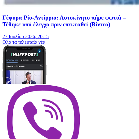
Γέφυρα Ρίο-Αντίρριο: Αυτοκίνητο πήρε φωτιά –
Τέθηκε υπό έλεγχο πριν επεκταθεί (Βίντεο)
27 Ιουλίου 2026, 20:15
Oλα τα τελευταία νέα