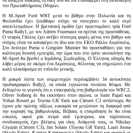
να αναζητά διακαώς τη νίκη που θα τον επαναφέρει στη διεκδίκηση
του Πρωταθλήματος Οδηγών.
H M
–
Sport Ford WRT
μετά το βάθρο στην Πολωνία και τη
Φινλανδία έχει ξεκάθαρο στόχο να συνεχίσει το καλό σερί
αποτελεσμάτων. Η βρετανική ομάδα έχει προετοιμάσει τρία
Ford
Puma Rally
1, με τον
Adrien Fourmaux
να ηγείται της προσπάθειας.
Ο νεαρός Γάλλος έχει ανέβει τέσσερις φορές φέτος στο βάθρο και
στόχος είναι να καταφέρει το ίδιο και στο
EKO
Ράλλυ Ακρόπολις.
Στο δεύτερο
Puma
ο
Gregoire Munster
θα προσπαθήσει για την
καλύτερη δυνατή εμπειρία, την ώρα που στο τρίτο αυτοκίνητο της
M
–
Sport
θα βρεθεί ο Ιορδάνης Σερδερίδης. Ο Έλληνας οδηγός θα
λάβει μέρος σε ακόμα ένα Ακρόπολις, θέλοντας να σημειώσει ένα
καλό πλασάρισμα σε επίπεδο γενικής.
Η μακρά λίστα των συμμετοχών περιλαμβάνει 34 αυτοκίνητα
προδιαγραφών
Rally
2, τα οποία εγγυώνται πλούσιο θέαμα. Με
δεδομένο το γεγονός ότι ο επικεφαλής στη βαθμολογία του
WRC
2,
Oliver Solberg
δε θα εκκινήσει στον αγώνα, οι
Sami Pajari
και
Yohan Rossel
με
Toyota GR Yaris
και
Citroen C
3 αντίστοιχα, θα
έχουν μία πρώτης τάξεως ευκαιρία να μειώσουν τη διαφορά από
την κορυφή της βαθμολογίας. Βέβαια, η επικράτηση δε θα είναι
εύκολη, αφού μία σειρά από έμπειρους και ταχύτατους
συνδυασμούς έχει βλέψεις για νίκη. Ανάμεσά τους, οι
Nikolay
Gryazin
(
Citroen C
3),
Jan Solans
(
Toyota GR Yaris
),
Lauri Joona
(
Skoda Fabia
),
Kajetan Kajetanowicz
(
Skoda Fabia
) και φυσικά οι