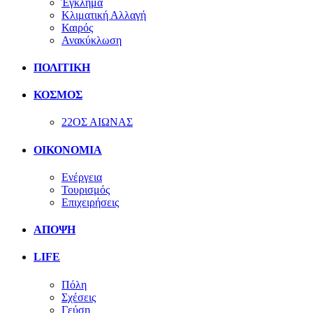
Έγκλημα
Κλιματική Αλλαγή
Καιρός
Ανακύκλωση
ΠΟΛΙΤΙΚΗ
ΚΟΣΜΟΣ
22ΟΣ ΑΙΩΝΑΣ
ΟΙΚΟΝΟΜΙΑ
Ενέργεια
Τουρισμός
Επιχειρήσεις
ΑΠΟΨΗ
LIFE
Πόλη
Σχέσεις
Γεύση