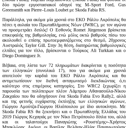
δύο πρώην εργοστασιακοί οδηγοί της
M
–
Sport Ford
,
Gus
Greensmith
και
Pierre
–
Louis Loubet
με
Skoda Fabia RS
.
Παράλληλα, για ακόμα μία χρονιά στο ΕΚΟ Ράλλυ Ακρόπολις θα
πέσει η αυλαία του Πρωταθλήματος Νέων (
JWRC
), με τον αγώνα
να προσμετράει διπλός! Ο Εσθονός
Romet J
ü
rgenson
βρίσκεται
επικεφαλής της βαθμολογίας, ενώ μόλις οκτώ βαθμούς πίσω του
ακολουθεί ο επίσης πρωτοεμφανιζόμενος στο θεσμό, 20χρονος
Αυστραλός
Taylor Gill
. Στην 3η θέση, διατηρώντας βαθμολογικές
ελπίδες για τον τίτλο, βρίσκονται ο Τούρκος
Ali Turkkan
και ο
Diego Dominguez Jr
.
Βέβαια, στη λίστα των 72 πληρωμάτων διακρίνεται η ποσότητα
των ελληνικών (συνολικά 17), που για ακόμα μια χρονιά
αποτελούν την καρδιά του ΕΚΟ Ράλλυ Ακρόπολις και θα
αντιμετωπίσουν τον διεθνή ανταγωνισμό διεκδικώντας ό,τι
καλύτερο στις επιμέρους κατηγορίες. Στο
WRC
2 ξεχωρίζει η
παρουσία των πολύπειρων πλέον Λάμπρου Αθανασούλα-Νίκου
Ζακχαίου που θα οδηγήσουν ένα
Skoda Fabia Evo Rally
2, αλλά
και της φετινής ευχάριστης έκπληξης των ελληνικών αγώνων,
Γιώργου Αμούτζα-Γιώργου Ηλιόπουλου με ίδιο αυτοκίνητο. Με
Skoda Fabia RS
θα ξεκινήσει και ο Πρωταθλητής Ελλάδας του
2019 Γιώργος Κεχαγιάς με τον Νίκο Πετρόπουλο δίπλα του, αλλά
και οι ταλαντούχοι Παναγιώτης «Ρουστέμης»-Χρήστος
Μπακλώρης. Ακόμα, οι Βασίλης Βελάνης-Ηλίας Παναγιωτούνης