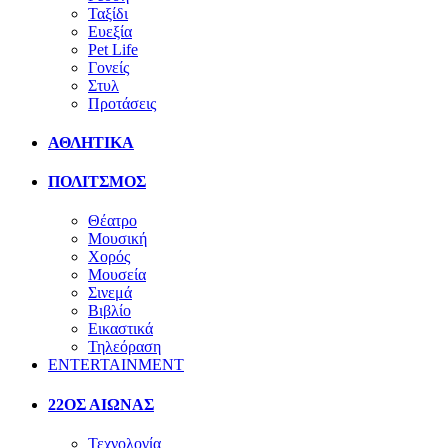
Ταξίδι
Ευεξία
Pet Life
Γονείς
Στυλ
Προτάσεις
ΑΘΛΗΤΙΚΑ
ΠΟΛΙΤΣΜΟΣ
Θέατρο
Μουσική
Χορός
Μουσεία
Σινεμά
Βιβλίο
Εικαστικά
Τηλεόραση
ENTERTAINMENT
22ΟΣ ΑΙΩΝΑΣ
Τεχνολογία