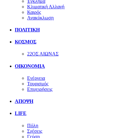
Έγκλημα
Κλιματική Αλλαγή
Καιρός
Ανακύκλωση
ΠΟΛΙΤΙΚΗ
ΚΟΣΜΟΣ
22ΟΣ ΑΙΩΝΑΣ
ΟΙΚΟΝΟΜΙΑ
Ενέργεια
Τουρισμός
Επιχειρήσεις
ΑΠΟΨΗ
LIFE
Πόλη
Σχέσεις
Γεύση