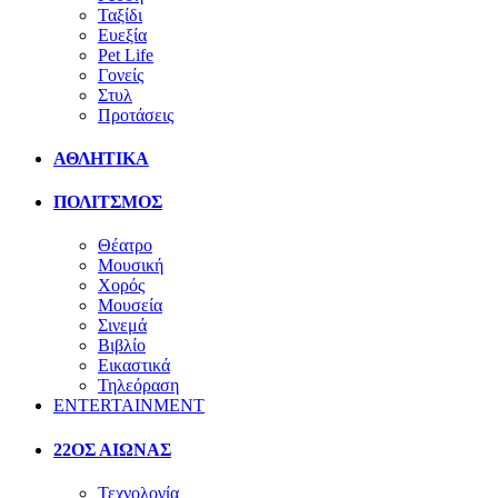
Ταξίδι
Ευεξία
Pet Life
Γονείς
Στυλ
Προτάσεις
ΑΘΛΗΤΙΚΑ
ΠΟΛΙΤΣΜΟΣ
Θέατρο
Μουσική
Χορός
Μουσεία
Σινεμά
Βιβλίο
Εικαστικά
Τηλεόραση
ENTERTAINMENT
22ΟΣ ΑΙΩΝΑΣ
Τεχνολογία