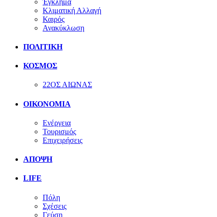
Έγκλημα
Κλιματική Αλλαγή
Καιρός
Ανακύκλωση
ΠΟΛΙΤΙΚΗ
ΚΟΣΜΟΣ
22ΟΣ ΑΙΩΝΑΣ
ΟΙΚΟΝΟΜΙΑ
Ενέργεια
Τουρισμός
Επιχειρήσεις
ΑΠΟΨΗ
LIFE
Πόλη
Σχέσεις
Γεύση