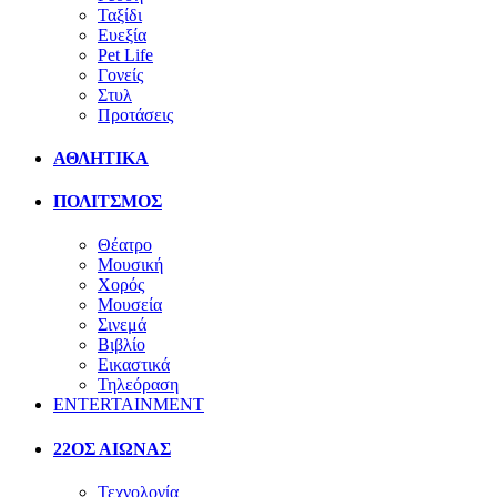
Ταξίδι
Ευεξία
Pet Life
Γονείς
Στυλ
Προτάσεις
ΑΘΛΗΤΙΚΑ
ΠΟΛΙΤΣΜΟΣ
Θέατρο
Μουσική
Χορός
Μουσεία
Σινεμά
Βιβλίο
Εικαστικά
Τηλεόραση
ENTERTAINMENT
22ΟΣ ΑΙΩΝΑΣ
Τεχνολογία