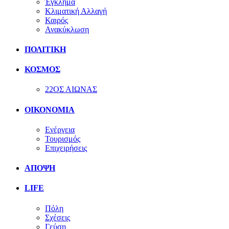
Έγκλημα
Κλιματική Αλλαγή
Καιρός
Ανακύκλωση
ΠΟΛΙΤΙΚΗ
ΚΟΣΜΟΣ
22ΟΣ ΑΙΩΝΑΣ
ΟΙΚΟΝΟΜΙΑ
Ενέργεια
Τουρισμός
Επιχειρήσεις
ΑΠΟΨΗ
LIFE
Πόλη
Σχέσεις
Γεύση