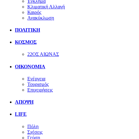
Έγκλημα
Κλιματική Αλλαγή
Καιρός
Ανακύκλωση
ΠΟΛΙΤΙΚΗ
ΚΟΣΜΟΣ
22ΟΣ ΑΙΩΝΑΣ
ΟΙΚΟΝΟΜΙΑ
Ενέργεια
Τουρισμός
Επιχειρήσεις
ΑΠΟΨΗ
LIFE
Πόλη
Σχέσεις
Γεύση