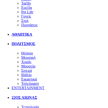
Ταξίδι
Ευεξία
Pet Life
Γονείς
Στυλ
Προτάσεις
ΑΘΛΗΤΙΚΑ
ΠΟΛΙΤΣΜΟΣ
Θέατρο
Μουσική
Χορός
Μουσεία
Σινεμά
Βιβλίο
Εικαστικά
Τηλεόραση
ENTERTAINMENT
22ΟΣ ΑΙΩΝΑΣ
Τεχνολογία