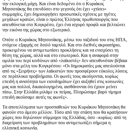
την εκλογική μάχη. Και είναι δεδομένο ότι ο Κυριάκος
Μητσοτάκης θα επενδύσει στο γεγονός ότι έχει «χτίσει»
συμμαχίες, έχει δημιουργήσει προσωπικές σχέσεις με ηγέτες
μεγάλων κρατών, είναι ο πρώτος Έλληνας πρωθυπουργός που
απευθύνεται στο Κογκρέσο, έχει ένα ισχυρό προφίλ και βελτιώνει
την εικόνα της χώρας στο εξωτερικό.
Οπότε ο Κυριάκος Μητσοτάκης, μέσω του ταξιδιού του στις ΗΠΑ,
στόχευε εξαρχής σε διπλό ταμπλό. Και στο διεθνές ακροατήριο,
προκειμένου να αντιμετωπίσει προκλήσεις και να ενισχύσει τη
θέση της χώρας, αλλά και στο εσωτερικό. Και η αναφορά στην
ομιλία του περί κινδύνων από «λαϊκιστές» δεν απευθυνόταν βέβαια
μόνο στα μέλη του Κογκρέσου: «Οι δημοκρατίες μας απειλούνται
από τις «Σειρήνες» των λαϊκιστών που προσφέρουν εύκολες λύσεις
σε περίπλοκα προβλήματα. Οι φωνές τους ακούγονται, κυρίως
επειδή η ανισότητα των εισοδημάτων έχει αυξηθεί στις κοινωνίες
μας και πολλοί, δικαιολογημένα, αισθάνονται ότι έχουν μείνει
πίσω. Στην Ελλάδα μιλάμε εκ πείρας. Πληρώσαμε βαρύ τίμημα
επειδή ακούσαμε αυτές τις φωνές».
Τα αποτελέσματα των προσπαθειών του Κυριάκου Μητσοτάκη θα
φανούν στο άμεσο μέλλον. Τόσο από την στάση που θα κρατήσουν
χώρες που δηλώνουν σύμμαχοι της Ελλάδας, όσο –κυρίως- από τη
διαχείριση των προβλημάτων που αντιμετωπίζει σήμερα η
ελληνική κοινωνία.