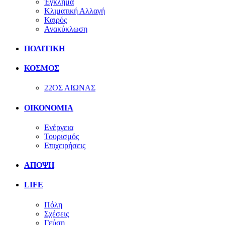
Έγκλημα
Κλιματική Αλλαγή
Καιρός
Ανακύκλωση
ΠΟΛΙΤΙΚΗ
ΚΟΣΜΟΣ
22ΟΣ ΑΙΩΝΑΣ
ΟΙΚΟΝΟΜΙΑ
Ενέργεια
Τουρισμός
Επιχειρήσεις
ΑΠΟΨΗ
LIFE
Πόλη
Σχέσεις
Γεύση