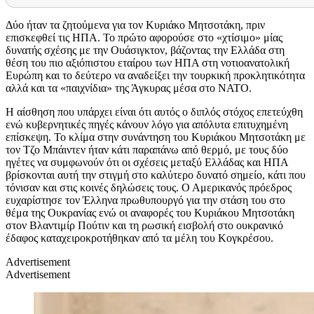
Δύο ήταν τα ζητούμενα για τον Κυριάκο Μητσοτάκη, πριν
επισκεφθεί τις ΗΠΑ. Το πρώτο αφορούσε στο «χτίσιμο» μίας
δυνατής σχέσης με την Ουάσιγκτον, βάζοντας την Ελλάδα στη
θέση του πιο αξιόπιστου εταίρου των ΗΠΑ στη νοτιοανατολική
Ευρώπη και το δεύτερο να αναδείξει την τουρκική προκλητικότητα
αλλά και τα «παιχνίδια» της Άγκυρας μέσα στο ΝΑΤΟ.
Η αίσθηση που υπάρχει είναι ότι αυτός ο διπλός στόχος επετεύχθη
ενώ κυβερνητικές πηγές κάνουν λόγο για απόλυτα επιτυχημένη
επίσκεψη. Το κλίμα στην συνάντηση του Κυριάκου Μητσοτάκη με
τον Τζο Μπάιντεν ήταν κάτι παραπάνω από θερμό, με τους δύο
ηγέτες να συμφωνούν ότι οι σχέσεις μεταξύ Ελλάδας και ΗΠΑ
βρίσκονται αυτή την στιγμή στο καλύτερο δυνατό σημείο, κάτι που
τόνισαν και στις κοινές δηλώσεις τους. Ο Αμερικανός πρόεδρος
ευχαρίστησε τον Έλληνα πρωθυπουργό για την στάση του στο
θέμα της Ουκρανίας ενώ οι αναφορές του Κυριάκου Μητσοτάκη
στον Βλαντιμίρ Πούτιν και τη ρωσική εισβολή στο ουκρανικό
έδαφος καταχειροκροτήθηκαν από τα μέλη του Κογκρέσου.
Advertisement
Advertisement