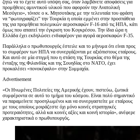
ζητώ να το έχετε αυτό υπόψη σας, όταν λαμβάνετε αποφάσεις για
προμήθειες αμυντικού υλικού που αφορούν την Ανατολική
Μεσόγειο», τόνισε ο κ. Μητσοτάκης με την τελευταία του φράση
να “φωτογραφίζει” την Τουρκία η οποία εμμένει στην προσπάθεια
της για προμήθεια πολεμικών αεροσκαφών F-16 από τις ΗΠΑ, κάτι
όμως που απαιτεί την έγκριση του Κογκρέσου. Την ίδια ώρα η
Ελλάδα έχει εκδηλώσει ενδιαφέρον για αγορά αεροσκαφών F-35.
Παράλληλα ο πρωθυπουργός έστειλε και το μήνυμα ότι είναι προς
το συμφέρον των ΗΠΑ να συνεργάζονται με αξιόπιστους εταίρους.
Και αυτό σε μία στιγμή που η στάση της Τουρκίας στο θέμα της
ένταξης της Φιλανδίας και της Σουηδίας στο ΝΑΤΟ, έχει
προκαλέσει «πονοκέφαλο» στην Συμμαχία.
Advertisement
«Οι Ηνωμένες Πολιτείες της Αμερικής έχουν, πιστεύω, ζωτικά
συμφέροντα σε αυτό το τμήμα του κόσμου. Είναι πολύ σημαντικό
να παραμείνετε προσηλωμένοι και να συνεργαστείτε με εταίρους
με τους οποίους μοιράζεστε όχι μόνο κοινές στρατηγικές
προτεραιότητες, αλλά και κοινές αξίες και κοινή ιστορία», ανέφερε
χαρακτηριστικά ο πρωθυπουργός.