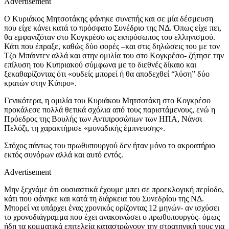
Advertisement
Ο Κυριάκος Μητσοτάκης φάνηκε συνεπής και σε μία δέσμευση
που είχε κάνει κατά το πρόσφατο Συνέδριο της ΝΔ. Όπως είχε πει,
θα εμφανιζόταν στο Κογκρέσο ως εκπρόσωπος του ελληνισμού.
Κάτι που έπραξε, καθώς δύο φορές –και στις δηλώσεις του με τον
Τζο Μπάιντεν αλλά και στην ομιλία του στο Κογκρέσο- ζήτησε την
επίλυση του Κυπριακού σύμφωνα με το διεθνές δίκαιο και
ξεκαθαρίζοντας ότι «ουδείς μπορεί ή θα αποδεχθεί “λύση” δύο
κρατών στην Κύπρο».
Γενικότερα, η ομιλία του Κυριάκου Μητσοτάκη στο Κογκρέσο
προκάλεσε πολλά θετικά σχόλια από τους παριστάμενους, ενώ η
Πρόεδρος της Βουλής των Αντιπροσώπων των ΗΠΑ, Νάνσι
Πελόζι, τη χαρακτήρισε «μοναδικής έμπνευσης».
Στόχος πάντως του πρωθυπουργού δεν ήταν μόνο το ακροατήριο
εκτός συνόρων αλλά και αυτό εντός.
Advertisement
Μην ξεχνάμε ότι ουσιαστικά έχουμε μπει σε προεκλογική περίοδο,
κάτι που φάνηκε και κατά τη διάρκεια του Συνεδρίου της ΝΔ.
Μπορεί να υπάρχει ένας χρονικός ορίζοντας 12 μηνών- αν ισχύσει
το χρονοδιάγραμμα που έχει ανακοινώσει ο πρωθυπουργός- όμως
ήδη τα κομματικά επιτελεία καταστρώνουν την στρατηγική τους για