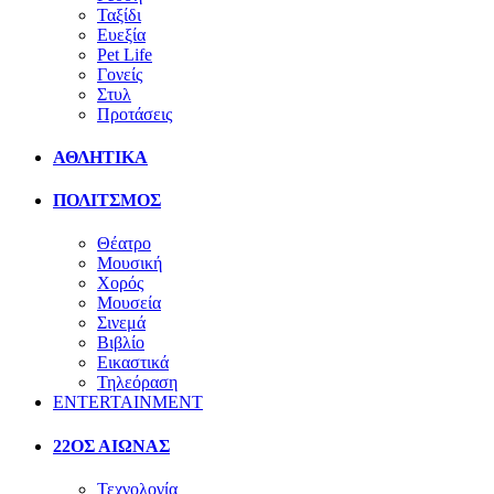
Ταξίδι
Ευεξία
Pet Life
Γονείς
Στυλ
Προτάσεις
ΑΘΛΗΤΙΚΑ
ΠΟΛΙΤΣΜΟΣ
Θέατρο
Μουσική
Χορός
Μουσεία
Σινεμά
Βιβλίο
Εικαστικά
Τηλεόραση
ENTERTAINMENT
22ΟΣ ΑΙΩΝΑΣ
Τεχνολογία