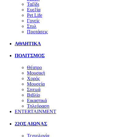
Ταξίδι
Ευεξία
Pet Life
Γονείς
Στυλ
Προτάσεις
ΑΘΛΗΤΙΚΑ
ΠΟΛΙΤΣΜΟΣ
Θέατρο
Μουσική
Χορός
Μουσεία
Σινεμά
Βιβλίο
Εικαστικά
Τηλεόραση
ENTERTAINMENT
22ΟΣ ΑΙΩΝΑΣ
Τεχνολογία