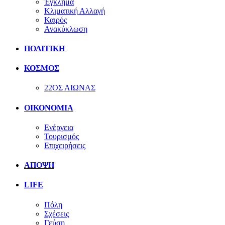
Έγκλημα
Κλιματική Αλλαγή
Καιρός
Ανακύκλωση
ΠΟΛΙΤΙΚΗ
ΚΟΣΜΟΣ
22ΟΣ ΑΙΩΝΑΣ
ΟΙΚΟΝΟΜΙΑ
Ενέργεια
Τουρισμός
Επιχειρήσεις
ΑΠΟΨΗ
LIFE
Πόλη
Σχέσεις
Γεύση