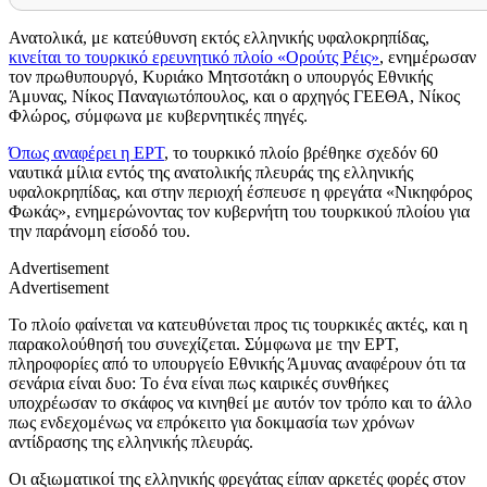
Ανατολικά, με κατεύθυνση εκτός ελληνικής υφαλοκρηπίδας,
κινείται το τουρκικό ερευνητικό πλοίο «Ορούτς Ρέις»
, ενημέρωσαν
τον πρωθυπουργό, Κυριάκο Μητσοτάκη ο υπουργός Εθνικής
Άμυνας, Νίκος Παναγιωτόπουλος, και ο αρχηγός ΓΕΕΘΑ, Νίκος
Φλώρος, σύμφωνα με κυβερνητικές πηγές.
Όπως αναφέρει η ΕΡΤ
, το τουρκικό πλοίο βρέθηκε σχεδόν 60
ναυτικά μίλια εντός της ανατολικής πλευράς της ελληνικής
υφαλοκρηπίδας, και στην περιοχή έσπευσε η φρεγάτα «Νικηφόρος
Φωκάς», ενημερώνοντας τον κυβερνήτη του τουρκικού πλοίου για
την παράνομη είσοδό του.
Advertisement
Advertisement
Το πλοίο φαίνεται να κατευθύνεται προς τις τουρκικές ακτές, και η
παρακολούθησή του συνεχίζεται. Σύμφωνα με την ΕΡΤ,
π
ληροφορίες από το υπουργείο Εθνικής Άμυνας αναφέρουν ότι τα
σενάρια είναι δυο: Το ένα είναι πως καιρικές συνθήκες
υποχρέωσαν το σκάφος να κινηθεί με αυτόν τον τρόπο και το άλλο
πως ενδεχομένως να επρόκειτο για δοκιμασία των χρόνων
αντίδρασης της ελληνικής πλευράς.
Οι αξιωματικοί της ελληνικής φρεγάτας είπαν αρκετές φορές στον