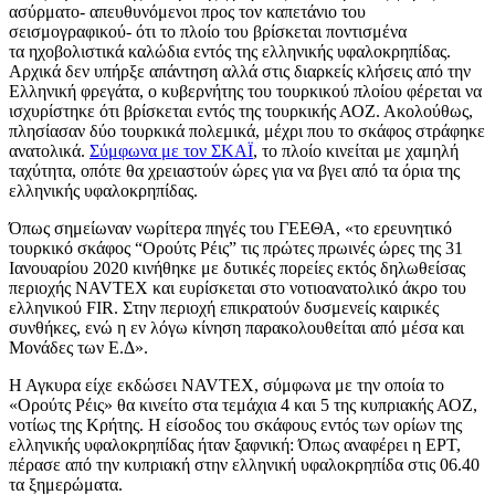
ασύρματο- απευθυνόμενοι προς τον καπετάνιο του
σεισμογραφικού- ότι το πλοίο του βρίσκεται ποντισμένα
τα
ηχοβολιστικά καλώδια
εντός της ελληνικής υφαλοκρηπίδας.
Αρχικά δεν υπήρξε απάντηση αλλά στις διαρκείς κλήσεις από την
Ελληνική φρεγάτα, ο κυβερνήτης του τουρκικού πλοίου φέρεται να
ισχυρίστηκε ότι βρίσκεται εντός της τουρκικής ΑΟΖ. Ακολούθως,
πλησίασαν δύο τουρκικά πολεμικά, μέχρι που το σκάφος στράφηκε
ανατολικά.
Σύμφωνα με τον ΣΚΑΪ
, το πλοίο κινείται με χαμηλή
ταχύτητα, οπότε θα χρειαστούν ώρες για να βγει από τα όρια της
ελληνικής υφαλοκρηπίδας.
Όπως σημείωναν νωρίτερα πηγές του ΓΕΕΘΑ, «το ερευνητικό
τουρκικό σκάφος “Ορούτς Ρέις” τις πρώτες πρωινές ώρες της 31
Ιανουαρίου 2020 κινήθηκε με δυτικές πορείες εκτός δηλωθείσας
περιοχής NAVTEX και ευρίσκεται στο νοτιοανατολικό άκρο του
ελληνικού FIR. Στην περιοχή επικρατούν δυσμενείς καιρικές
συνθήκες, ενώ η εν λόγω κίνηση παρακολουθείται από μέσα και
Μονάδες των Ε.Δ».
Η Αγκυρα είχε εκδώσει NAVTEX, σύμφωνα με την οποία το
«Ορούτς Ρέις» θα κινείτο στα τεμάχια 4 και 5 της κυπριακής ΑΟΖ,
νοτίως της Κρήτης. Η είσοδος του σκάφους εντός των ορίων της
ελληνικής υφαλοκρηπίδας ήταν ξαφνική: Όπως αναφέρει η ΕΡΤ,
πέρασε από την κυπριακή στην ελληνική υφαλοκρηπίδα στις 06.40
τα ξημερώματα.