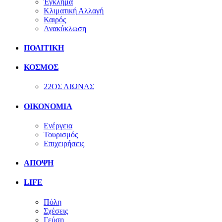
Έγκλημα
Κλιματική Αλλαγή
Καιρός
Ανακύκλωση
ΠΟΛΙΤΙΚΗ
ΚΟΣΜΟΣ
22ΟΣ ΑΙΩΝΑΣ
ΟΙΚΟΝΟΜΙΑ
Ενέργεια
Τουρισμός
Επιχειρήσεις
ΑΠΟΨΗ
LIFE
Πόλη
Σχέσεις
Γεύση