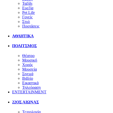
Ταξίδι
Ευεξία
Pet Life
Γονείς
Στυλ
Προτάσεις
ΑΘΛΗΤΙΚΑ
ΠΟΛΙΤΣΜΟΣ
Θέατρο
Μουσική
Χορός
Μουσεία
Σινεμά
Βιβλίο
Εικαστικά
Τηλεόραση
ENTERTAINMENT
22ΟΣ ΑΙΩΝΑΣ
Τεχνολογία