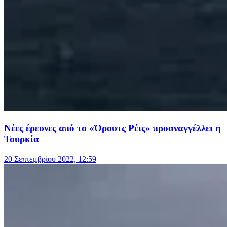
Νέες έρευνες από το «Όρουτς Ρέις» προαναγγέλλει η
Τουρκία
20 Σεπτεμβρίου 2022, 12:59