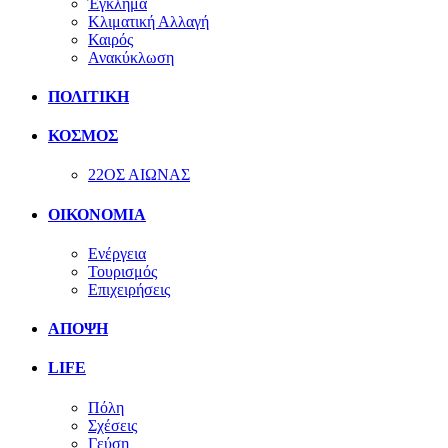
Έγκλημα
Κλιματική Αλλαγή
Καιρός
Ανακύκλωση
ΠΟΛΙΤΙΚΗ
ΚΟΣΜΟΣ
22ΟΣ ΑΙΩΝΑΣ
ΟΙΚΟΝΟΜΙΑ
Ενέργεια
Τουρισμός
Επιχειρήσεις
ΑΠΟΨΗ
LIFE
Πόλη
Σχέσεις
Γεύση