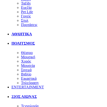
Ταξίδι
Ευεξία
Pet Life
Γονείς
Στυλ
Προτάσεις
ΑΘΛΗΤΙΚΑ
ΠΟΛΙΤΣΜΟΣ
Θέατρο
Μουσική
Χορός
Μουσεία
Σινεμά
Βιβλίο
Εικαστικά
Τηλεόραση
ENTERTAINMENT
22ΟΣ ΑΙΩΝΑΣ
Τεχνολογία