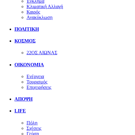
Έγκλημα
Κλιματική Αλλαγή
Καιρός
Ανακύκλωση
ΠΟΛΙΤΙΚΗ
ΚΟΣΜΟΣ
22ΟΣ ΑΙΩΝΑΣ
ΟΙΚΟΝΟΜΙΑ
Ενέργεια
Τουρισμός
Επιχειρήσεις
ΑΠΟΨΗ
LIFE
Πόλη
Σχέσεις
Γεύση