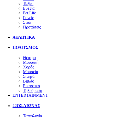
Ταξίδι
Ευεξία
Pet Life
Γονείς
Στυλ
Προτάσεις
ΑΘΛΗΤΙΚΑ
ΠΟΛΙΤΣΜΟΣ
Θέατρο
Μουσική
Χορός
Μουσεία
Σινεμά
Βιβλίο
Εικαστικά
Τηλεόραση
ENTERTAINMENT
22ΟΣ ΑΙΩΝΑΣ
Τεχνολογία