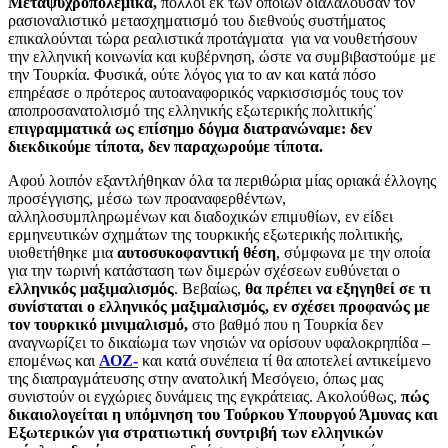
Μεταψυχροπολεμικά,
πολλοί εκ των οποίων διαλαλούσαν τον
ρασιοναλιστικό μετασχηματισμό του διεθνούς συστήματος
επικαλούνται τώρα ρεαλιστικά προτάγματα για να νουθετήσουν
την ελληνική κοινωνία και κυβέρνηση, ώστε να συμβιβαστούμε με
την Τουρκία. Φυσικά, ούτε λόγος για το αν και κατά πόσο
επηρέασε ο πρότερος αυτοαναφορικός ναρκισσισμός τους τον
αποπροσανατολισμό της ελληνικής εξωτερικής πολιτικής˙
επιγραμματικά ως επίσημο δόγμα διατρανώναμε: δεν
διεκδικούμε τίποτα, δεν παραχωρούμε τίποτα.
Αφού λοιπόν εξαντλήθηκαν όλα τα περιθώρια μίας οριακά έλλογης
προσέγγισης, μέσω των προαναφερθέντων,
αλληλοσυμπληρωμένων και διαδοχικών επιμυθίων, εν είδει
ερμηνευτικών σχημάτων της τουρκικής εξωτερικής πολιτικής,
υιοθετήθηκε μια
αυτοσυκοφαντική θέση
, σύμφωνα με την οποία
για την τωρινή κατάσταση των διμερών σχέσεων ευθύνεται ο
ελληνικός μαξιμαλισμός
. Βεβαίως,
θα πρέπει να εξηγηθεί σε τι
συνίσταται ο ελληνικός μαξιμαλισμός, εν σχέσει προφανώς με
τον τουρκικό μινιμαλισμό,
στο βαθμό που η Τουρκία δεν
αναγνωρίζει το δικαίωμα των νησιών να ορίσουν υφαλοκρηπίδα –
επομένως και
ΑΟΖ-
και κατά συνέπεια τί θα αποτελεί αντικείμενο
της διαπραγμάτευσης στην ανατολική Μεσόγειο, όπως μας
συνιστούν οι εγχώριες δυνάμεις της εγκράτειας. Ακολούθως,
πώς
δικαιολογείται η υπόμνηση του Τούρκου Υπουργού Άμυνας και
Εξωτερικών για στρατιωτική συντριβή των ελληνικών