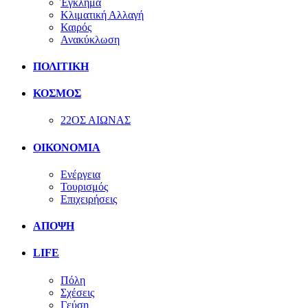
Έγκλημα
Κλιματική Αλλαγή
Καιρός
Ανακύκλωση
ΠΟΛΙΤΙΚΗ
ΚΟΣΜΟΣ
22ΟΣ ΑΙΩΝΑΣ
ΟΙΚΟΝΟΜΙΑ
Ενέργεια
Τουρισμός
Επιχειρήσεις
ΑΠΟΨΗ
LIFE
Πόλη
Σχέσεις
Γεύση