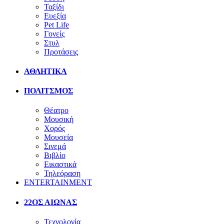
Ταξίδι
Ευεξία
Pet Life
Γονείς
Στυλ
Προτάσεις
ΑΘΛΗΤΙΚΑ
ΠΟΛΙΤΣΜΟΣ
Θέατρο
Μουσική
Χορός
Μουσεία
Σινεμά
Βιβλίο
Εικαστικά
Τηλεόραση
ENTERTAINMENT
22ΟΣ ΑΙΩΝΑΣ
Τεχνολογία