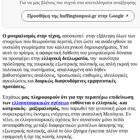
Για να μας βλέπεις πιο συχνά στα αποτελέσματα αναζήτησης
Προσθήκη της huffingtonpost.gr στην Google
Ο μινιμαλισμός στην τέχνη,
αποσκοπεί στην εξάλειψη όλων των
στοιχείων που θεωρούνται περιττά, έτσι ώστε να αναδειχθούν τα
ουσιώδη γνωρίσματα του καλλιτεχνικού δημιουργήματος. Υπό
αυτό το πρίσμα, η αφαιρετική διάθεση του μινιμαλισμού δύναται
να προσφέρει στην
ελληνική διπλωματία,
την ικανότητα
πρόσληψης της τουρκικής εξωτερικής πολιτικής ως απλή εκροή του
πολιτικού της συστήματος, απαλλαγμένη από δήθεν
βαθυστόχαστες αναλύσεις, προσωπικές επιθυμίες, ιδεολογικές
αγκυλώσεις και
διαρκώς διαψευδόμενες ερμηνευτικές
προτάσεις.
Εσχάτως
μας πληροφορούν ότι για την περαιτέρω επιδείνωση
των
ελληνοτουρκικών σχέσεων
ευθύνεται ο ελληνικός -και
κυπριακός- μαξιμαλισμός,
που παρωθεί την γειτονική χώρα στις
συγκεκριμένες έκνομες ενέργειες στην ανατολική Μεσόγειο. Εν
τέλει, οι ελληνοτουρκικές σχέσεις δεν συνιστούν μόνο πεδίο
αντιπαράθεσης μεταξύ διαφορετικών μοντέλων άσκησης της
εξωτερικής πολιτικής, αλλά το όλο ζήτημα έγκειται πλέον στην
εφαρμογή ή όχι της κοινής λογικής.