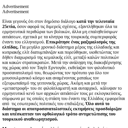
Advertisement
Advertisement
Είναι γεγονός ότι στον δημόσιο διάλογο
κατά την τελευταία
25ετία,
όσον αφορά τις διμερείς σχέσεις, εξαντλήθηκαν όλα τα
ερμηνευτικά περιθώρια των βολικών, άλλα μη επαληθεύσιμων
αιτιάσεων, σχετικά με τα κίνητρα της τουρκικής συμπεριφοράς
έναντι του ελληνισμού.
Επικράτησε ένας μαξιμαλισμός της
ελπίδας.
Για μεγάλο χρονικό διάστημα μέρος της ελλαδικής και
κυπριακής ελίτ διατυμπάνιζαν και πορεύθηκαν, υιοθετώντας τον
δήθεν διαχωρισμό της κεμαλικής ελίτ, μεταξύ καλών πολιτικών
και κακών στρατοκρατών. Μετά την ανάληψη της διακυβέρνησης
της χώρας από τον Ταγίπ Ερντογάν, εκθείαζαν τον φιλοδυτικό
προσανατολισμό του, θεωρώντας τον πρότυπο για όλο τον
μουσουλμανικό κόσμο και αναμένοντας ματαίως τον
εξευρωπαϊσμό της γειτονικής χώρας. Ακόμη και μετά την
«μεταστροφή» του σε φιλοϊσλαμιστή και αυταρχικό, κάλυψαν το
ερμηνευτικό κενό των αρχικών αιτιάσεών τους με εκλογικεύσεις,
σύμφωνα με τις οποίες η στάση του έναντι της Ελλάδος εμφορείται
από τις εσωτερικές πολιτικές του επιδιώξεις.
Όλο αυτό το
διάστημα οι αποπροσανατολιστικές εκτιμήσεις προσδιόριζαν
και υπέσκαπταν τον ορθολογικό τρόπο αντιμετώπισης του
τουρκικού αναθεωρητισμού.