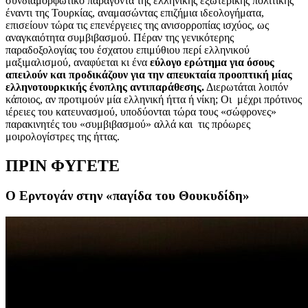
συνδιαμορφωτικό παράγοντα της ελληνικής εξωτερικής πολιτικής
έναντι της Τουρκίας, αναμασώντας επιζήμια ιδεολογήματα,
επισείουν τώρα τις επενέργειες της ανισορροπίας ισχύος, ως
αναγκαιότητα συμβιβασμού. Πέραν της γενικότερης
παραδοξολογίας του έσχατου επιμύθιου περί ελληνικού
μαξιμαλισμού, αναφύεται κι ένα
εύλογο ερώτημα για όσους
απειλούν και προδικάζουν για την απευκταία προοπτική μίας
ελληνοτουρκικής ένοπλης αντιπαράθεσης.
Διερωτάται λοιπόν
κάποιος, αν προτιμούν μία ελληνική ήττα ή νίκη; Οι μέχρι πρότινος
ιέρειες του κατευνασμού, υποδύονται τώρα τους «σώφρονες»
παρακινητές του «συμβιβασμού» αλλά και τις πρόωρες
μοιρολογίστρες της ήττας.
ΠΡΙΝ ΦΥΓΕΤΕ
Ο Ερντογάν στην «παγίδα του Θουκυδίδη»