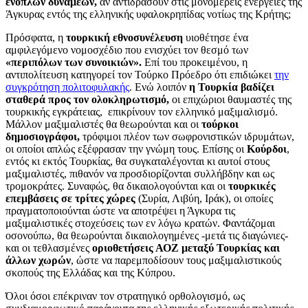
ενόπλων δυνάμεων,
αν αντιδράσουν στις μονομερείς ενέργειες της
Άγκυρας εντός της ελληνικής υφαλοκρηπίδας νοτίως της Κρήτης;
Πρόσφατα, η
τουρκική εθνοσυνέλευση
υιοθέτησε ένα
αμφιλεγόμενο νομοσχέδιο που ενισχύει τον θεσμό των
«περιπόλων των συνοικιών».
Επί του προκειμένου, η
αντιπολίτευση κατηγορεί τον Τούρκο Πρόεδρο ότι επιδιώκει
την
συγκρότηση πολιτοφυλακής
. Ενώ λοιπόν
η Τουρκία βαδίζει
σταθερά προς τον ολοκληρωτισμό,
οι επιχώριοι θαυμαστές της
τουρκικής εγκράτειας, επικρίνουν τον ελληνικό μαξιμαλισμό.
Μάλλον μαξιμαλιστές θα θεωρούνται και οι
τούρκοι
δημοσιογράφοι,
τρόφιμοι πλέον των σωφρονιστικών ιδρυμάτων,
οι οποίοι απλώς εξέφρασαν την γνώμη τους. Επίσης οι
Κούρδοι
,
εντός κι εκτός Τουρκίας, θα συγκαταλέγονται κι αυτοί στους
μαξιμαλιστές, πιθανόν να προσδιορίζονται συλλήβδην και ως
τρομοκράτες. Συναφώς, θα δικαιολογούνται και οι
τουρκικές
επεμβάσεις σε τρίτες χώρες
(Συρία, Λιβύη, Ιράκ), οι οποίες
πραγματοποιούνται ώστε να αποτρέψει η Άγκυρα τις
μαξιμαλιστικές στοχεύσεις των εν λόγω κρατών. Φαντάζομαι
οσονούπω, θα θεωρούνται δικαιολογημένες -μετά τις διαγώνιες-
και οι τεθλασμένες
οριοθετήσεις ΑΟΖ μεταξύ Τουρκίας και
άλλων χωρών
, ώστε να παρεμποδίσουν τους μαξιμαλιστικούς
σκοπούς της Ελλάδας και της Κύπρου.
Όλοι όσοι επέκριναν τον στρατηγικό ορθολογισμό, ως