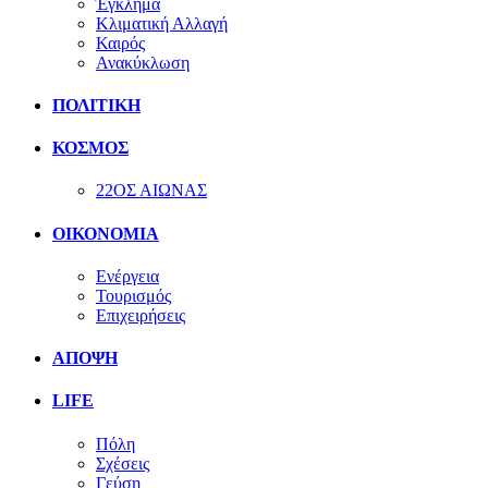
Έγκλημα
Κλιματική Αλλαγή
Καιρός
Ανακύκλωση
ΠΟΛΙΤΙΚΗ
ΚΟΣΜΟΣ
22ΟΣ ΑΙΩΝΑΣ
ΟΙΚΟΝΟΜΙΑ
Ενέργεια
Τουρισμός
Επιχειρήσεις
ΑΠΟΨΗ
LIFE
Πόλη
Σχέσεις
Γεύση