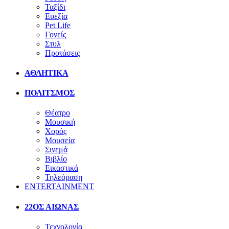
Ταξίδι
Ευεξία
Pet Life
Γονείς
Στυλ
Προτάσεις
ΑΘΛΗΤΙΚΑ
ΠΟΛΙΤΣΜΟΣ
Θέατρο
Μουσική
Χορός
Μουσεία
Σινεμά
Βιβλίο
Εικαστικά
Τηλεόραση
ENTERTAINMENT
22ΟΣ ΑΙΩΝΑΣ
Τεχνολογία