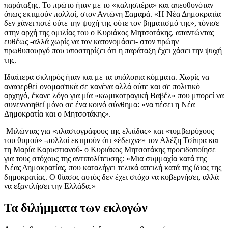
παράταξης. Το πρώτο ήταν με το «καλησπέρα» και απευθυνόταν
όπως εκτιμούν πολλοί, στον Αντώνη Σαμαρά. «Η Νέα Δημοκρατία
δεν χάνει ποτέ ούτε την ψυχή της ούτε τον βηματισμό της», τόνισε
στην αρχή της ομιλίας του ο Κυριάκος Μητσοτάκης, απαντώντας
ευθέως -αλλά χωρίς να τον κατονομάσει- στον πρώην
πρωθυπουργό που υποστηρίζει ότι η παράταξη έχει χάσει την ψυχή
της.
Ιδιαίτερα σκληρός ήταν και με τα υπόλοιπα κόμματα. Χωρίς να
αναφερθεί ονομαστικά σε κανένα αλλά ούτε και σε πολιτικό
αρχηγό, έκανε λόγο για μία «κωμικοτραγική Βαβέλ» που μπορεί να
συνεννοηθεί μόνο σε ένα κοινό σύνθημα: «να πέσει η Νέα
Δημοκρατία και ο Μητσοτάκης».
Μιλώντας για «πλαστογράφους της ελπίδας» και «τυμβωρύχους
του θυμού» -πολλοί εκτιμούν ότι «έδειχνε» τον Αλέξη Τσίπρα και
τη Μαρία Καρυστιανού- ο Κυριάκος Μητσοτάκης προειδοποίησε
για τους στόχους της αντιπολίτευσης: «Μια συμμαχία κατά της
Νέας Δημοκρατίας, που καταλήγει τελικά απειλή κατά της ίδιας της
δημοκρατίας. Ο θίασος αυτός δεν έχει στόχο να κυβερνήσει, αλλά
να εξαντλήσει την Ελλάδα.»
Τα διλήμματα των εκλογών