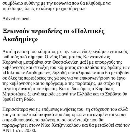
συμβόλαιο ευθύνης με την κοινωνία που θα κληθούμε να
τιμήσουμε, όπως το κάναμε μέχρι σήμερα.»
Advertisement
Ξεκινούν περιοδείες οι «Πολιτικές
Ακαδημίες»
Αυτή η επαφή του κόμματος με την κοινωνία ξεκινά με εντατικούς
ρυθμούς από σήμερα. Ο νέος Γραμματέας Κωνσταντίνος
Κυρανάκη μεταβαίνει στη Θεσσαλονίκη μαζί με υπουργούς της
κυβέρνησης και στελέχη του κόμματος στο πλαίσιο της δράσης των
«Πολιτικών Ακαδημιών», δηλαδή των κλιμακίων που θα μεταβούν
σε όλες τις περιφέρειες της χώρας για να επικοινωνήσουν το έργο
της κυβέρνησης και το πρόγραμμα της παράταξης, με στόχο τη
μέγιστη δυνατή συσπείρωση. Και ο ίδιος όμως ο Κυριάκος
Μητσοτάκης ξεκινά περιοδείες ανά την Ελλάδα και το Σάββατο θα
βρεθεί στη Ρόδο.
Περισσότερα για τις επόμενες κινήσεις του, τη στόχευση του αλλά
και για το πολιτικό σκηνικό που διαμορφώνεται αναμένεται να πει
ο πρωθυπουργός το απόγευμα, σε συνέντευξη που θα
παραχωρήσει στονν Νίκο Χατζηνικολάου και θα μεταδοθεί από τον
ΑΝΤ1 στις 20:00.