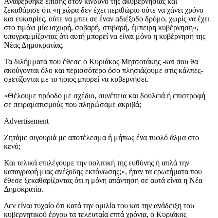
Αναφέρθηκε επίσης στον κίνδυνο της ακυβερνησίας και
ξεκαθάρισε ότι «η χώρα δεν έχει περιθώριο ούτε να χάνει χρόνο
και ευκαιρίες, ούτε να μπει σε έναν αδιέξοδο δρόμο, χωρίς να έχει
στο τιμόνι μία ισχυρή, σοβαρή, στιβαρή, έμπειρη κυβέρνηση»,
υπογραμμίζοντας ότι αυτή μπορεί να είναι μόνο η κυβέρνηση της
Νέας Δημοκρατίας.
Τα διλήμματα που έθεσε ο Κυριάκος Μητσοτάκης -και που θα
ακούγονται όλο και περισσότερο όσο πλησιάζουμε στις κάλπες-
σχετίζονται με το ποιος μπορεί να κυβερνήσει.
«Θέλουμε πρόοδο με σχέδιο, συνέπεια και δουλειά ή επιστροφή
σε πειραματισμούς που πληρώσαμε ακριβά;
Advertisement
Ζητάμε σιγουριά με αποτέλεσμα ή μήπως ένα τυφλό άλμα στο
κενό;
Και τελικά επιλέγουμε την πολιτική της ευθύνης ή απλά την
καταγραφή μιας ανέξοδης εκτόνωσης;», ήταν τα ερωτήματα που
έθεσε ξεκαθαρίζοντας ότι η μόνη απάντηση σε αυτά είναι η Νέα
Δημοκρατία.
Δεν είναι τυχαίο ότι κατά την ομιλία του και την ανάδειξη του
κυβερνητικού έργου τα τελευταία επτά χρόνια, ο Κυριάκος