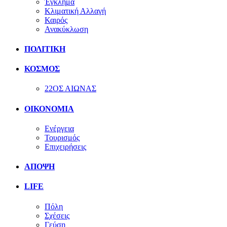
Έγκλημα
Κλιματική Αλλαγή
Καιρός
Ανακύκλωση
ΠΟΛΙΤΙΚΗ
ΚΟΣΜΟΣ
22ΟΣ ΑΙΩΝΑΣ
ΟΙΚΟΝΟΜΙΑ
Ενέργεια
Τουρισμός
Επιχειρήσεις
ΑΠΟΨΗ
LIFE
Πόλη
Σχέσεις
Γεύση