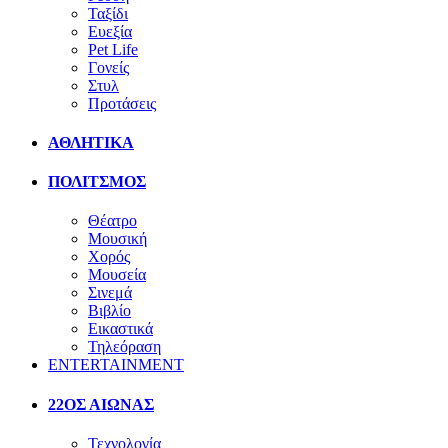
Ταξίδι
Ευεξία
Pet Life
Γονείς
Στυλ
Προτάσεις
ΑΘΛΗΤΙΚΑ
ΠΟΛΙΤΣΜΟΣ
Θέατρο
Μουσική
Χορός
Μουσεία
Σινεμά
Βιβλίο
Εικαστικά
Τηλεόραση
ENTERTAINMENT
22ΟΣ ΑΙΩΝΑΣ
Τεχνολογία