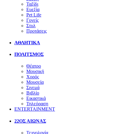
Ταξίδι
Ευεξία
Pet Life
Γονείς
Στυλ
Προτάσεις
ΑΘΛΗΤΙΚΑ
ΠΟΛΙΤΣΜΟΣ
Θέατρο
Μουσική
Χορός
Μουσεία
Σινεμά
Βιβλίο
Εικαστικά
Τηλεόραση
ENTERTAINMENT
22ΟΣ ΑΙΩΝΑΣ
Τεχνολογία