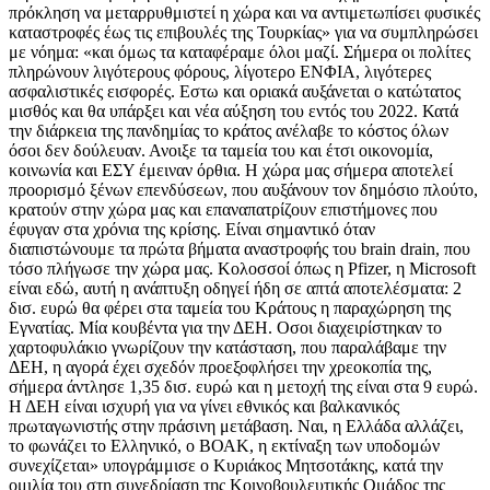
πρόκληση να μεταρρυθμιστεί η χώρα και να αντιμετωπίσει φυσικές
καταστροφές έως τις επιβουλές της Τουρκίας» για να συμπληρώσει
με νόημα: «και όμως τα καταφέραμε όλοι μαζί. Σήμερα οι πολίτες
πληρώνουν λιγότερους φόρους, λίγοτερο ΕΝΦΙΑ, λιγότερες
ασφαλιστικές εισφορές. Εστω και οριακά αυξάνεται ο κατώτατος
μισθός και θα υπάρξει και νέα αύξηση του εντός του 2022. Κατά
την διάρκεια της πανδημίας το κράτος ανέλαβε το κόστος όλων
όσοι δεν δούλευαν. Ανοιξε τα ταμεία του και έτσι οικονομία,
κοινωνία και ΕΣΥ έμειναν όρθια. Η χώρα μας σήμερα αποτελεί
προορισμό ξένων επενδύσεων, που αυξάνουν τον δημόσιο πλούτο,
κρατούν στην χώρα μας και επαναπατρίζουν επιστήμονες που
έφυγαν στα χρόνια της κρίσης. Είναι σημαντικό όταν
διαπιστώνουμε τα πρώτα βήματα αναστροφής του brain drain, που
τόσο πλήγωσε την χώρα μας. Κολοσσοί όπως η Pfizer, η Microsoft
είναι εδώ, αυτή η ανάπτυξη οδηγεί ήδη σε απτά αποτελέσματα: 2
δισ. ευρώ θα φέρει στα ταμεία του Κράτους η παραχώρηση της
Εγνατίας. Μία κουβέντα για την ΔΕΗ. Οσοι διαχειρίστηκαν το
χαρτοφυλάκιο γνωρίζουν την κατάσταση, που παραλάβαμε την
ΔΕΗ, η αγορά έχει σχεδόν προεξοφλήσει την χρεοκοπία της,
σήμερα άντλησε 1,35 δισ. ευρώ και η μετοχή της είναι στα 9 ευρώ.
Η ΔΕΗ είναι ισχυρή για να γίνει εθνικός και βαλκανικός
πρωταγωνιστής στην πράσινη μετάβαση. Ναι, η Ελλάδα αλλάζει,
το φωνάζει το Ελληνικό, ο ΒΟΑΚ, η εκτίναξη των υποδομών
συνεχίζεται» υπογράμμισε ο Κυριάκος Μητσοτάκης, κατά την
ομιλία του στη συνεδρίαση της Κοινοβουλευτικής Ομάδος της