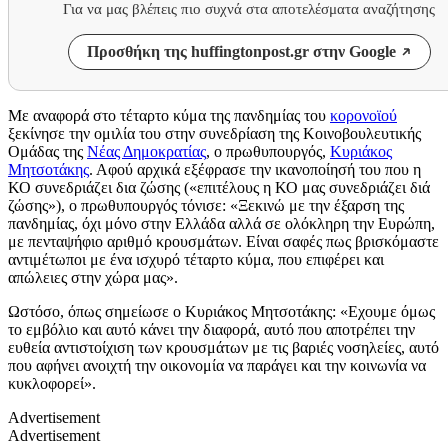
Για να μας βλέπεις πιο συχνά στα αποτελέσματα αναζήτησης
Προσθήκη της huffingtonpost.gr στην Google
Με αναφορά στο τέταρτο κύμα της πανδημίας του
κορονοϊού
ξεκίνησε την ομιλία του στην συνεδρίαση της Κοινοβουλευτικής
Ομάδας της
Νέας Δημοκρατίας
, ο πρωθυπουργός,
Κυριάκος
Μητσοτάκης
. Αφού αρχικά εξέφρασε την ικανοποίησή του που η
ΚΟ συνεδριάζει δια ζώσης («επιτέλους η ΚΟ μας συνεδριάζει διά
ζώσης»), ο πρωθυπουργός τόνισε: «Ξεκινώ με την έξαρση της
πανδημίας, όχι μόνο στην Ελλάδα αλλά σε ολόκληρη την Ευρώπη,
με πενταψήφιο αριθμό κρουσμάτων. Είναι σαφές πως βρισκόμαστε
αντιμέτωποι με ένα ισχυρό τέταρτο κύμα, που επιφέρει και
απώλειες στην χώρα μας».
Ωστόσο, όπως σημείωσε ο Κυριάκος Μητσοτάκης: «Εχουμε όμως
το εμβόλιο και αυτό κάνει την διαφορά, αυτό που αποτρέπει την
ευθεία αντιστοίχιση των κρουσμάτων με τις βαριές νοσηλείες, αυτό
που αφήνει ανοιχτή την οικονομία να παράγει και την κοινωνία να
κυκλοφορεί».
Advertisement
Advertisement