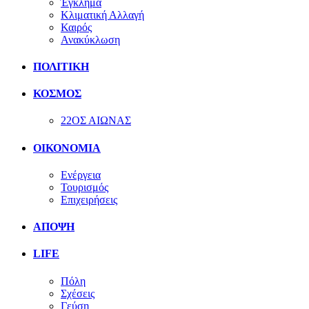
Έγκλημα
Κλιματική Αλλαγή
Καιρός
Ανακύκλωση
ΠΟΛΙΤΙΚΗ
ΚΟΣΜΟΣ
22ΟΣ ΑΙΩΝΑΣ
ΟΙΚΟΝΟΜΙΑ
Ενέργεια
Τουρισμός
Επιχειρήσεις
ΑΠΟΨΗ
LIFE
Πόλη
Σχέσεις
Γεύση