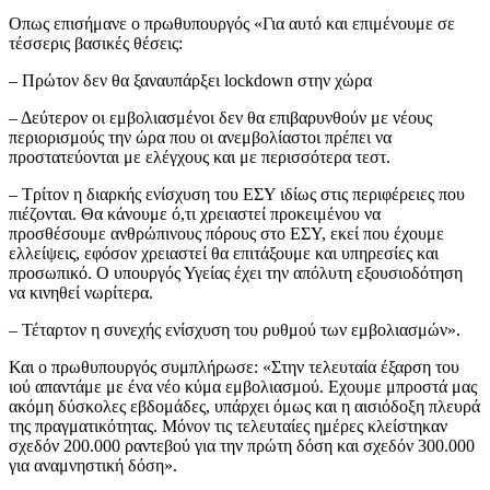
Οπως επισήμανε ο πρωθυπουργός «Για αυτό και επιμένουμε σε
τέσσερις βασικές θέσεις:
– Πρώτον δεν θα ξαναυπάρξει lockdown στην χώρα
– Δεύτερον οι εμβολιασμένοι δεν θα επιβαρυνθούν με νέους
περιορισμούς την ώρα που οι ανεμβολίαστοι πρέπει να
προστατεύονται με ελέγχους και με περισσότερα τεστ.
– Τρίτον η διαρκής ενίσχυση του ΕΣΥ ιδίως στις περιφέρειες που
πιέζονται. Θα κάνουμε ό,τι χρειαστεί προκειμένου να
προσθέσουμε ανθρώπινους πόρους στο ΕΣΥ, εκεί που έχουμε
ελλείψεις, εφόσον χρειαστεί θα επιτάξουμε και υπηρεσίες και
προσωπικό. Ο υπουργός Υγείας έχει την απόλυτη εξουσιοδότηση
να κινηθεί νωρίτερα.
– Τέταρτον η συνεχής ενίσχυση του ρυθμού των εμβολιασμών».
Και ο πρωθυπουργός συμπλήρωσε: «Στην τελευταία έξαρση του
ιού απαντάμε με ένα νέο κύμα εμβολιασμού. Εχουμε μπροστά μας
ακόμη δύσκολες εβδομάδες, υπάρχει όμως και η αισιόδοξη πλευρά
της πραγματικότητας. Μόνον τις τελευταίες ημέρες κλείστηκαν
σχεδόν 200.000 ραντεβού για την πρώτη δόση και σχεδόν 300.000
για αναμνηστική δόση».