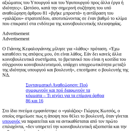
αξιώματος του Υπουργού και του Υφυπουργού προς άλλα έργα ή
ιδιότητες». Ωστόσο, κατά την σημερινή συζήτηση του υπό
αναθεώρηση άρθρου 81 «βγήκε μπροστά» η αντίδραση του
«γαλάζιου» στρατοπέδου, αποτυπώνοντας σε έναν βαθμό το κλίμα
που επικρατεί στα ενδότερα της κοινοβουλευτικής πλειοψηφίας.
Advertisement
Advertisement
Ο Γιάννης Κεφαλογιάννης μίλησε για «λάθος» πρόταση. «Έχω
καταθέσει τις απόψεις μου, ότι είναι λάθος. Εάν δει κανείς άλλα
κοινοβουλευτικά συστήματα, το βρετανικό που είναι η κοιτίδα του
σύγχρονου κοινοβουλευτισμού, υπάρχει υποχρεωτικότητα μεταξύ
της ιδιότητας υπουργού και βουλευτή», επεσήμανε ο βουλευτής της
ΝΔ.
Συνταγματική Αναθεώρηση: Πού
συμφωνούν και πού διαφωνούν τα
κόμματα – Τι ισχύει για τα επίμαχα άρθρα
86 και 16
Στο ίδιο πνεύμα εμφανίστηκε ο «γαλάζιος» Γιώργος Κωτσός, ο
οποίος σημείωσε πως η άποψη που θέλει το βουλευτή, όταν γίνεται
υπουργός
να παραιτείται και να αντικαθίσταται από τον πρώτο
επιλαχόντα, «δεν υπηρετεί την κοινοβουλευτική αξιοπιστία και την