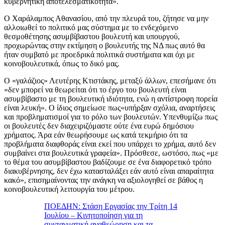
κυβερνητική αποτελεσματικότητα».
Ο Χαράλαμπος Αθανασίου, από την πλευρά του, ζήτησε να μην
αλλοιωθεί το πολιτικό μας σύστημα με το ενδεχόμενο
θεσμοθέτησης ασυμβίβαστου βουλευτή και υπουργού,
προχωρώντας στην εκτίμηση ο βουλευτής της ΝΔ πως αυτό θα
ήταν συμβατό με προεδρικά πολιτικά συστήματα και όχι με
κοινοβουλευτικά, όπως το δικό μας.
Ο «γαλάζιος» Λευτέρης Κτιστάκης, μεταξύ άλλων, επεσήμανε ότι
«δεν μπορεί να θεωρείται ότι το έργο του βουλευτή είναι
ασυμβίβαστο με τη βουλευτική ιδιότητα, ενώ η αντίστροφη πορεία
είναι λευκή». Ο ίδιος σημείωσε πως«υπήρξαν σχόλια, αναρτήσεις
και προβληματισμοί για το ρόλο των βουλευτών. Υπενθυμίζω πως
οι βουλευτές δεν διαχειριζόμαστε ούτε ένα ευρώ δημόσιου
χρήματος. Άρα εάν θεωρήσουμε ως κατά τεκμήριο ότι τα
προβλήματα διαφθοράς είναι εκεί που υπάρχει το χρήμα, αυτό δεν
συμβαίνει στα βουλευτικά γραφεία». Πρόσθεσε, ωστόσο, πως «με
το θέμα του ασυμβίβαστου βαδίζουμε σε ένα διαφορετικό τρόπο
διακυβέρνησης, δεν έχω κατασταλάξει εάν αυτό είναι απαραίτητα
κακό», επισημαίνοντας την ανάγκη να αξιολογηθεί σε βάθος η
κοινοβουλευτική λειτουργία του μέτρου.
ΠΟΕΔΗΝ: Στάση Εργασίας την Τρίτη 14
Ioυλίου – Κινητοποίηση για τη
συνταγματική αναθεώρηση και τα