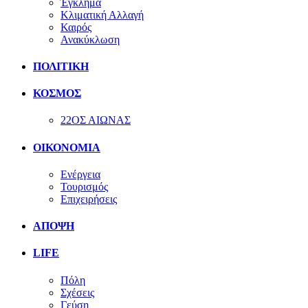
Έγκλημα
Κλιματική Αλλαγή
Καιρός
Ανακύκλωση
ΠΟΛΙΤΙΚΗ
ΚΟΣΜΟΣ
22ΟΣ ΑΙΩΝΑΣ
ΟΙΚΟΝΟΜΙΑ
Ενέργεια
Τουρισμός
Επιχειρήσεις
ΑΠΟΨΗ
LIFE
Πόλη
Σχέσεις
Γεύση