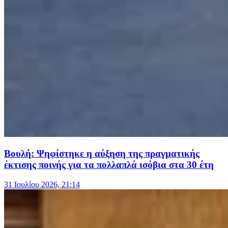
Βουλή: Ψηφίστηκε η αύξηση της πραγματικής
έκτισης ποινής για τα πολλαπλά ισόβια στα 30 έτη
31 Ιουλίου 2026, 21:14