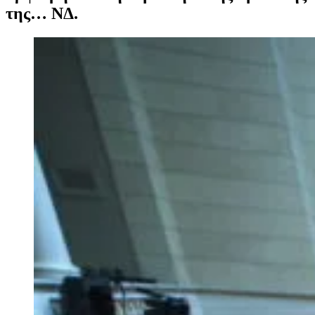
της… ΝΔ.