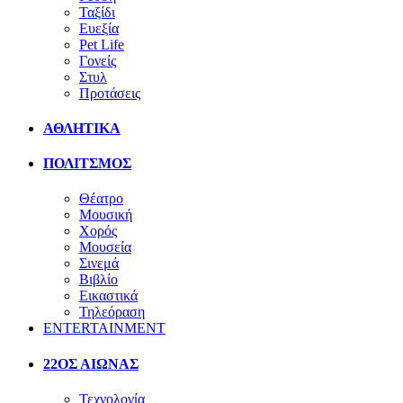
Ταξίδι
Ευεξία
Pet Life
Γονείς
Στυλ
Προτάσεις
ΑΘΛΗΤΙΚΑ
ΠΟΛΙΤΣΜΟΣ
Θέατρο
Μουσική
Χορός
Μουσεία
Σινεμά
Βιβλίο
Εικαστικά
Τηλεόραση
ENTERTAINMENT
22ΟΣ ΑΙΩΝΑΣ
Τεχνολογία