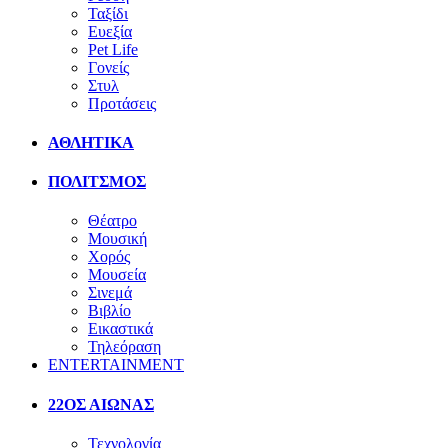
Ταξίδι
Ευεξία
Pet Life
Γονείς
Στυλ
Προτάσεις
ΑΘΛΗΤΙΚΑ
ΠΟΛΙΤΣΜΟΣ
Θέατρο
Μουσική
Χορός
Μουσεία
Σινεμά
Βιβλίο
Εικαστικά
Τηλεόραση
ENTERTAINMENT
22ΟΣ ΑΙΩΝΑΣ
Τεχνολογία