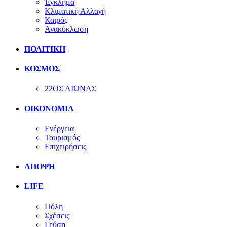
Έγκλημα
Κλιματική Αλλαγή
Καιρός
Ανακύκλωση
ΠΟΛΙΤΙΚΗ
ΚΟΣΜΟΣ
22ΟΣ ΑΙΩΝΑΣ
ΟΙΚΟΝΟΜΙΑ
Ενέργεια
Τουρισμός
Επιχειρήσεις
ΑΠΟΨΗ
LIFE
Πόλη
Σχέσεις
Γεύση