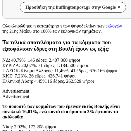
Προσθήκη της huffingtonpost.gr στην Google
Ολοκληρώθηκε η καταμέτρηση των ψηφοδελτίων των
εκλογών
της 21ης Μαΐου στο 100% των εκλογικών τμημάτων.
Τα τελικά αποτελέσματα για τα κόμματα που
εξασφάλισαν έδρες στη Βουλή έχουν ως εξής:
ΝΔ: 40,79%, 146 έδρες, 2.407.860 ψήφοι
ΣΥΡΙΖΑ: 20,07%, 71 έδρες, 1.184.500 ψήφοι
ΠΑΣΟΚ-Κίνημα Αλλαγής: 11,46%, 41 έδρες, 676.166 ψήφοι
ΚΚΕ: 7,23%, 26 έδρες, 426.741 ψήφοι
Ελληνική Λύση: 4,45%,16 έδρες, 262.529 ψήφοι
Advertisement
Advertisement
Το ποσοστό των κομμάτων που έμειναν εκτός Βουλής είναι
συνολικά 16,01%, ενώ κοντά στο όριο του 3% έφτασαν τα
ακόλουθα:
Νίκη: 2,92%, 172.208 ψήφοι