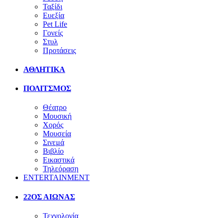
Ταξίδι
Ευεξία
Pet Life
Γονείς
Στυλ
Προτάσεις
ΑΘΛΗΤΙΚΑ
ΠΟΛΙΤΣΜΟΣ
Θέατρο
Μουσική
Χορός
Μουσεία
Σινεμά
Βιβλίο
Εικαστικά
Τηλεόραση
ENTERTAINMENT
22ΟΣ ΑΙΩΝΑΣ
Τεχνολογία