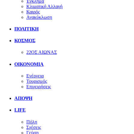
Έγκλημα
Κλιματική Αλλαγή
Καιρός
Ανακύκλωση
ΠΟΛΙΤΙΚΗ
ΚΟΣΜΟΣ
22ΟΣ ΑΙΩΝΑΣ
ΟΙΚΟΝΟΜΙΑ
Ενέργεια
Τουρισμός
Επιχειρήσεις
ΑΠΟΨΗ
LIFE
Πόλη
Σχέσεις
Γεύση