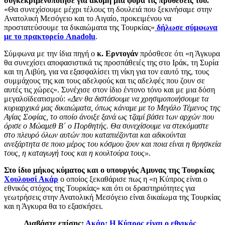
συγκεκριμενοποίησε για ακόμη μια φορά τις προθέσεις του.
«Θα συνεχίσουμε μέχρι τέλους τη δουλειά που ξεκινήσαμε στην
Ανατολική Μεσόγειο και το Αιγαίο, προκειμένου να
προστατεύσουμε τα δικαιώματα της Τουρκίας»
δήλωσε σύμφωνα
με το πρακτορείο
Anadοlu
.
Σύμφωνα με την ίδια πηγή ο
κ. Ερντογάν
πρόσθεσε
ότι
«
η Άγκυρα
θα συνεχίσει αποφασιστικά τις προσπάθειές της στο Ιράκ, τη Συρία
και τη Λιβύη, για να εξασφαλίσει τη νίκη για τον εαυτό της,
τ
ους
συμμάχους της
και τους αδελφούς και τις αδελφές που ζουν σε
αυτές τις χώρες»
.
Συνέχισε στον ίδιο έντονο τόνο και με μια δόση
μεγαλοϊδεατισμού:
«Δεν θα διστάσουμε να χρησιμοποιήσουμε τα
κυριαρχικά μας δικαιώματα, όπως κάναμε με το Μεγάλο Τέμενος της
Αγίας Σοφίας, το οποίο άνοιξε ξανά ως τζαμί βάσει των αρχών που
όρισε ο Μώαμεθ Β΄ ο Πορθητής. Θα συνεχίσουμε να στεκόμαστε
στο πλευρό όλων αυτών που καταπιέζονται και αδικούνται
ανεξάρτητα σε ποιο μέρος του κόσμου ζουν και ποια είναι η θρησκεία
τους, η καταγωγή τους και η κουλτούρα τους».
Στο ίδιο μήκος κύματος και ο υπουργός Αμυνας της Τουρκίας
Χουλουσί Ακάρ
ο οποίος ξεκαθάρισε πως η
«η Κύπρος είναι ο
εθνικός στόχος της Τουρκίας» και ότι οι δραστηριότητες για
γεωτρήσεις στην Ανατολική Μεσόγειο είναι δικαίωμα της Τουρκίας
και η Άγκυρα θα το εξασκήσει.
Διαβάστε επίσης:
Ακάρ: Η Κύπρος είναι ο εθνικός