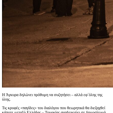
Η Άγκυρα δηλώνει πρόθυμη να συζητήσει – αλλά εφ΄όλης της
ύλης.
Τις κρυφές «παγίδες» του διαλόγου που θεωρητικά θα διεξαχθεί
κάποτε μεταξύ Ελλάδας – Τουρκίας αναδεικνύει σε δημοσίευμά