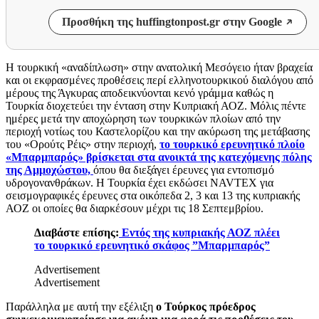
Προσθήκη της huffingtonpost.gr στην Google
Η τουρκική «αναδίπλωση» στην ανατολική Μεσόγειο ήταν βραχεία
και οι εκφρασμένες προθέσεις περί ελληνοτουρκικού διαλόγου από
μέρους της Άγκυρας αποδεικνύονται κενό γράμμα καθώς η
Τουρκία διοχετεύει την ένταση στην Κυπριακή ΑΟΖ. Μόλις πέντε
ημέρες μετά την αποχώρηση των τουρκικών πλοίων από την
περιοχή νοτίως του Καστελορίζου και την ακύρωση της μετάβασης
του «Ορούτς Ρέις» στην περιοχή,
το τουρκικό ερευνητικό πλοίο
«Μπαρμπαρός» βρίσκεται στα ανοικτά της κατεχόμενης πόλης
της Αμμοχώστου,
όπου θα διεξάγει έρευνες για εντοπισμό
υδρογονανθράκων. Η Τουρκία έχει εκδώσει NAVTEX για
σεισμογραφικές έρευνες στα οικόπεδα 2, 3 και 13 της κυπριακής
ΑΟΖ οι οποίες θα διαρκέσουν μέχρι τις 18 Σεπτεμβρίου.
Διαβάστε επίσης:
Εντός της κυπριακής ΑΟΖ πλέει
το τουρκικό ερευνητικό σκάφος ”Μπαρμπαρός”
Advertisement
Advertisement
Παράλληλα με αυτή την εξέλιξη
ο Τούρκος πρόεδρος