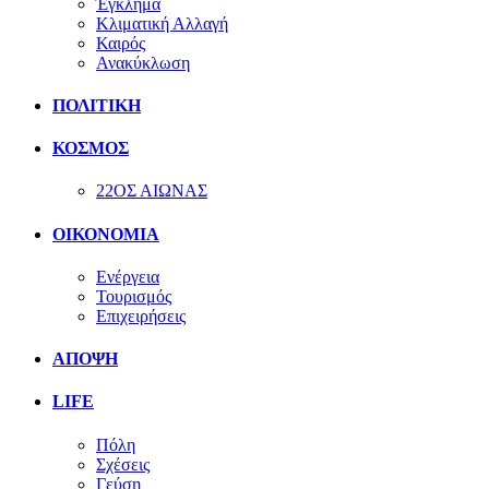
Έγκλημα
Κλιματική Αλλαγή
Καιρός
Ανακύκλωση
ΠΟΛΙΤΙΚΗ
ΚΟΣΜΟΣ
22ΟΣ ΑΙΩΝΑΣ
ΟΙΚΟΝΟΜΙΑ
Ενέργεια
Τουρισμός
Επιχειρήσεις
ΑΠΟΨΗ
LIFE
Πόλη
Σχέσεις
Γεύση