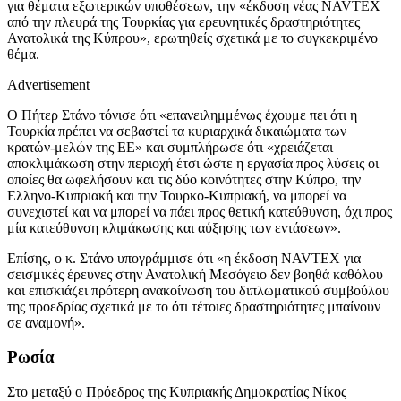
για θέματα εξωτερικών υποθέσεων, την «έκδοση νέας NAVTEX
από την πλευρά της Τουρκίας για ερευνητικές δραστηριότητες
Ανατολικά της Κύπρου», ερωτηθείς σχετικά με το συγκεκριμένο
θέμα.
Advertisement
Ο Πήτερ Στάνο τόνισε ότι «επανειλημμένως έχουμε πει ότι η
Τουρκία πρέπει να σεβαστεί τα κυριαρχικά δικαιώματα των
κρατών-μελών της ΕΕ» και συμπλήρωσε ότι «χρειάζεται
αποκλιμάκωση στην περιοχή έτσι ώστε η εργασία προς λύσεις οι
οποίες θα ωφελήσουν και τις δύο κοινότητες στην Κύπρο, την
Ελληνο-Κυπριακή και την Τουρκο-Κυπριακή, να μπορεί να
συνεχιστεί και να μπορεί να πάει προς θετική κατεύθυνση, όχι προς
μία κατεύθυνση κλιμάκωσης και αύξησης των εντάσεων».
Επίσης, ο κ. Στάνο υπογράμμισε ότι «η έκδοση NAVTEX για
σεισμικές έρευνες στην Ανατολική Μεσόγειο δεν βοηθά καθόλου
και επισκιάζει πρότερη ανακοίνωση του διπλωματικού συμβούλου
της προεδρίας σχετικά με το ότι τέτοιες δραστηριότητες μπαίνουν
σε αναμονή».
Ρωσία
Στο μεταξύ ο Πρόεδρος της Κυπριακής Δημοκρατίας Νίκος