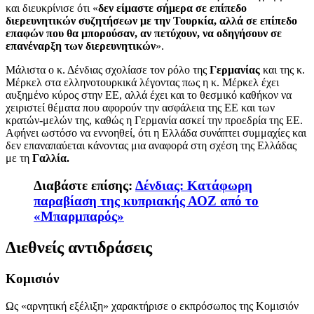
και διευκρίνισε ότι «
δεν είμαστε σήμερα σε επίπεδο
διερευνητικών συζητήσεων με την Τουρκία, αλλά σε επίπεδο
επαφών που θα μπορούσαν, αν πετύχουν, να οδηγήσουν σε
επανέναρξη των διερευνητικών
».
Μάλιστα ο κ. Δένδιας σχολίασε τον ρόλο της
Γερμανίας
και της κ.
Μέρκελ στα ελληνοτουρκικά λέγοντας πως η κ. Μέρκελ έχει
αυξημένο κύρος στην ΕΕ, αλλά έχει και το θεσμικό καθήκον να
χειριστεί θέματα που αφορούν την ασφάλεια της ΕΕ και των
κρατών-μελών της, καθώς η Γερμανία ασκεί την προεδρία της ΕΕ.
Αφήνει ωστόσο να εννοηθεί, ότι η Ελλάδα συνάπτει συμμαχίες και
δεν επαναπαύεται κάνοντας μια αναφορά στη σχέση της Ελλάδας
με τη
Γαλλία.
Διαβάστε επίσης:
Δένδιας: Κατάφωρη
παραβίαση της κυπριακής ΑΟΖ από το
«Μπαρμπαρός»
Διεθνείς αντιδράσεις
Κομισιόν
Ως «αρνητική εξέλιξη» χαρακτήρισε ο εκπρόσωπος της Κομισιόν