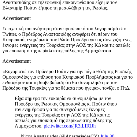
Αναστασιάδης σε τηλεφωνική επικοινωνία που είχε με τον
Βλαντιμίρ Πούτιν ζήτησε τη μεσολάβηση της Ρωσίας.
Advertisement
Σε σχετική του ανάρτηση στον προσωπικό του λογαριασμό στο
Twitter, o Πρόεδρος Αναστασιάδης αναφέρει ότι πέραν του
Κυπριακού, ενημέρωσε τον Ρώσο Πρόεδρο για τις συνεχιζόμενες
έκνομες ενέργειες της Τουρκίας στην ΑΟΖ της ΚΔ και τις απειλές
για εποικισμό της περίκλειστης πόλης της Αμμοχώστου..
Advertisement
«Ευχαριστώ τον Πρόεδρο Πούτιν για την πάγια θέση της Ρωσικής
Ομοσπονδίας για επίλυση του Κυπριακού Προβλήματος και για το
ενδιαφέρον και τη διαβεβαίωση ότι θα συνομιλήσει με τον
Πρόεδρο της Τουρκίας για τα θέματα που ήγειρα», τονίζει ο ΠτΔ.
Είχα σήμερα την ευκαιρία να συνομιλήσω με τον
Πρόεδρο της Ρωσικής Ομοσπονδίας κ. Πούτιν όπου
τον ενημέρωσα για τις συνεχιζόμενες έκνομες
ενέργειες της Τουρκίας στην ΑΟΖ της ΚΔ και τις
απειλές για εποικισμό της περίκλειστης πόλης της
Αμμοχώστου.
pic.twitter.com/jR3iLIIQJh
— Nicos Anastasiades (@AnastasiadesCY)
July 30,