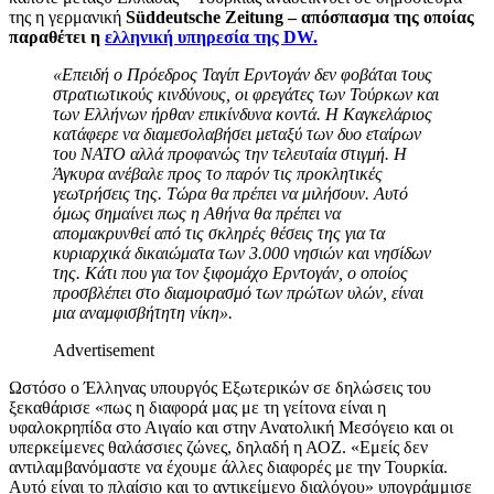
της η γερμανική
Süddeutsche Zeitung – απόσπασμα της οποίας
παραθέτει η
ελληνική υπηρεσία της
DW.
«Επειδή ο Πρόεδρος Ταγίπ Ερντογάν δεν φοβάται τους
στρατιωτικούς κινδύνους, οι φρεγάτες των Τούρκων και
των Ελλήνων ήρθαν επικίνδυνα κοντά. Η Καγκελάριος
κατάφερε να διαμεσολαβήσει μεταξύ των δυο εταίρων
του ΝΑΤΟ αλλά προφανώς την τελευταία στιγμή. Η
Άγκυρα ανέβαλε προς το παρόν τις προκλητικές
γεωτρήσεις της. Τώρα θα πρέπει να μιλήσουν. Αυτό
όμως σημαίνει πως η Αθήνα θα πρέπει να
απομακρυνθεί από τις σκληρές θέσεις της για τα
κυριαρχικά δικαιώματα των 3.000 νησιών και νησίδων
της. Κάτι που για τον ξιφομάχο Ερντογάν, ο οποίος
προσβλέπει στο διαμοιρασμό των πρώτων υλών, είναι
μια αναμφισβήτητη νίκη».
Advertisement
Ωστόσο ο Έλληνας υπουργός Εξωτερικών σε δηλώσεις του
ξεκαθάρισε «πως η διαφορά μας με τη γείτονα είναι η
υφαλοκρηπίδα στο Αιγαίο και στην Ανατολική Μεσόγειο και οι
υπερκείμενες θαλάσσιες ζώνες, δηλαδή η ΑΟΖ. «Εμείς δεν
αντιλαμβανόμαστε να έχουμε άλλες διαφορές με την Τουρκία.
Αυτό είναι το πλαίσιο και το αντικείμενο διαλόγου» υπογράμμισε