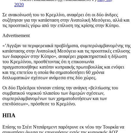
2020
Σε ανακοίνωσή του το Κρεμλίνο, αναφέρει ότι οι δύο άνδρες
συζήτησαν για την κατάσταση στην Ανατολική Μεσόγειο, αλλά και
τις προοπτικές γύρω από την επίλυση της κρίσης στην Κύπρο.
Advertisement
«’Αγγιξαν τα περιφερειακά προβλήματα, συμπεριλαμβανομένης της
κατάστασης στην Ανατολική Μεσόγειο και τις προοπτικές επίλυσης
των διαφορών στην Κύπρο», αναφέρει χαρακτηριστικά η δήλωση
του Κρεμλίνου, προσθέτοντας ότι η επικοινωνία
πραγματοποιήθηκε κατόπιν κυπριακής πρωτοβουλίας και ενόψει
και της επετείου η οποία θα σηματοδοτήσει 60 χρόνια
διπλωματικών σχέσεων ανάμεσα στις δύο χώρες.
Οι δύο Πρόεδροι τόνισαν επίσης την ανάγκη «βελτίωσης του
συμβατικού νομικού πλαισίου των διμερών σχέσεων,
συμπεριλαμβανομένων των χρηματοδοτήσεων και των
επενδύσεων», πρόσθεσε το Κρεμλίνο.
ΗΠΑ
Επίσης το
Στέιτ Ντιπάρτμεντ παρότρυνε εκ νέου την Τουρκία να
σταματήσει άμεσα τις επιχειρήσεις εντός της κυπριακής ΑΟΖ.