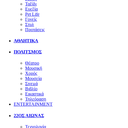
Ταξίδι
Ευεξία
Pet Life
Γονείς
Στυλ
Προτάσεις
ΑΘΛΗΤΙΚΑ
ΠΟΛΙΤΣΜΟΣ
Θέατρο
Μουσική
Χορός
Μουσεία
Σινεμά
Βιβλίο
Εικαστικά
Τηλεόραση
ENTERTAINMENT
22ΟΣ ΑΙΩΝΑΣ
Τεχνολογία