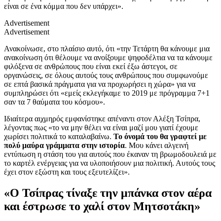
είναι σε ένα κόμμα που δεν υπάρχει».
Advertisement
Advertisement
Ανακοίνωσε, στο πλαίσιο αυτό, ότι «την Τετάρτη θα κάνουμε μια
ανακοίνωση ότι θέλουμε να ανοίξουμε ψηφοδέλτια να τα κάνουμε
φιλόξενα σε ανθρώπους που είναι εκεί έξω άστεγοι, σε
οργανώσεις, σε όλους αυτούς τους ανθρώπους που συμφωνούμε
σε επτά βασικά πράγματα για να προχωρήσει η χώρα» για να
συμπληρώσει ότι «εμείς εκλεγήκαμε το 2019 με πρόγραμμα 7+1
σαν τα 7 θαύματα του κόσμου».
Ιδιαίτερα αιχμηρός εμφανίστηκε απέναντι στον Αλέξη Τσίπρα,
λέγοντας πως «το να μην θέλει να είναι μαζί μου γιατί έχουμε
χωρίσει πολιτικά το καταλαβαίνω.
Το όνομά του θα γραφτεί με
πολύ μαύρα γράμματα στην ιστορία
. Μου κάνει αλγεινή
εντύπωση η στάση του για αυτούς που έκαναν τη βρωμοδουλειά με
το καρτέλ ενέργειας για να υλοποιήσουν μια πολιτική. Αυτούς τους
έχει στον εξώστη και τους εξευτελίζει».
«Ο Τσίπρας τίναξε την μπάνκα στον αέρα
και έστρωσε το χαλί στον Μητσοτάκη»