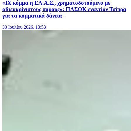
«ΙΧ κόμμα η ΕΛ.Α.Σ., χρηματοδοτούμενο με
αδιευκρίνιστους πόρους»: ΠΑΣΟΚ εναντίον Τσίπρα
για τα κομματικά δάνεια
30 Ιουλίου 2026, 13:53