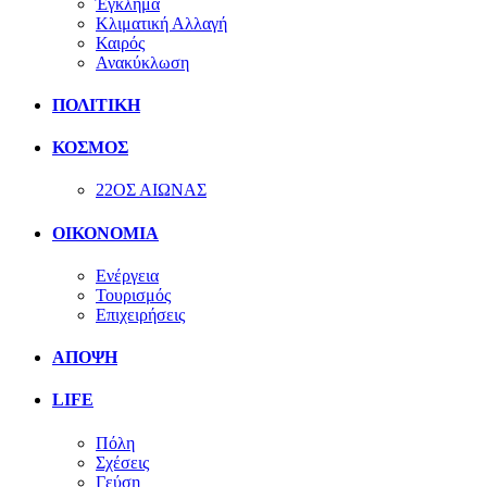
Έγκλημα
Κλιματική Αλλαγή
Καιρός
Ανακύκλωση
ΠΟΛΙΤΙΚΗ
ΚΟΣΜΟΣ
22ΟΣ ΑΙΩΝΑΣ
ΟΙΚΟΝΟΜΙΑ
Ενέργεια
Τουρισμός
Επιχειρήσεις
ΑΠΟΨΗ
LIFE
Πόλη
Σχέσεις
Γεύση