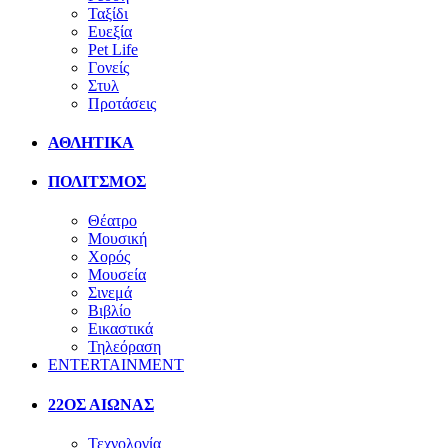
Ταξίδι
Ευεξία
Pet Life
Γονείς
Στυλ
Προτάσεις
ΑΘΛΗΤΙΚΑ
ΠΟΛΙΤΣΜΟΣ
Θέατρο
Μουσική
Χορός
Μουσεία
Σινεμά
Βιβλίο
Εικαστικά
Τηλεόραση
ENTERTAINMENT
22ΟΣ ΑΙΩΝΑΣ
Τεχνολογία