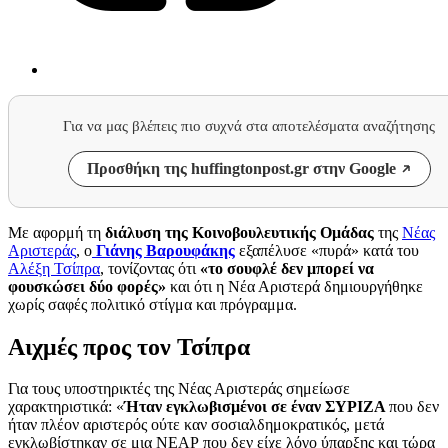
Για να μας βλέπεις πιο συχνά στα αποτελέσματα αναζήτησης
Προσθήκη της huffingtonpost.gr στην Google
Mε αφορμή τη
διάλυση της Κοινοβουλευτικής Ομάδας
της
Νέας
Αριστεράς
, ο
Γιάνης Βαρουφάκης
εξαπέλυσε «πυρά» κατά του
Αλέξη Τσίπρα
, τονίζοντας ότι
«το σουφλέ δεν μπορεί να
φουσκώσει δύο φορές»
και ότι η Νέα Αριστερά δημιουργήθηκε
χωρίς σαφές πολιτικό στίγμα και πρόγραμμα.
Αιχμές προς τον Τσίπρα
Για τους υποστηρικτές της Νέας Αριστεράς σημείωσε
χαρακτηριστικά: «
Ήταν εγκλωβισμένοι σε έναν ΣΥΡΙΖΑ
που δεν
ήταν πλέον αριστερός ούτε καν σοσιαλδημοκρατικός, μετά
εγκλωβίστηκαν σε μια ΝΕΑΡ που δεν είχε λόγο ύπαρξης και τώρα