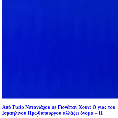
Από Γιαΐρ Νετανιάχου σε Γιονάταν Χουν: Ο γιος του
Ισραηλινού Πρωθυπουργού αλλάζει όνομα – Η