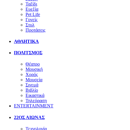
Ταξίδι
Ευεξία
Pet Life
Γονείς
Στυλ
Προτάσεις
ΑΘΛΗΤΙΚΑ
ΠΟΛΙΤΣΜΟΣ
Θέατρο
Μουσική
Χορός
Μουσεία
Σινεμά
Βιβλίο
Εικαστικά
Τηλεόραση
ENTERTAINMENT
22ΟΣ ΑΙΩΝΑΣ
Τεχνολογία