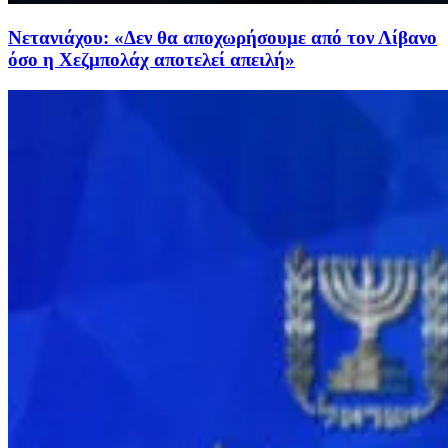
Νετανιάχου: «Δεν θα αποχωρήσουμε από τον Λίβανο
όσο η Χεζμπολάχ αποτελεί απειλή»