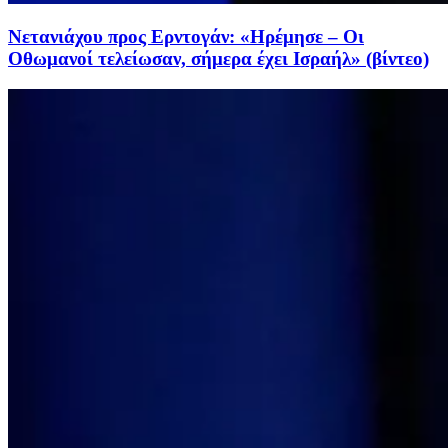
Νετανιάχου προς Ερντογάν: «Ηρέμησε – Οι
Οθωμανοί τελείωσαν, σήμερα έχει Ισραήλ» (βίντεο)