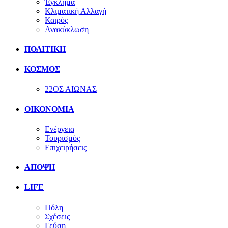
Έγκλημα
Κλιματική Αλλαγή
Καιρός
Ανακύκλωση
ΠΟΛΙΤΙΚΗ
ΚΟΣΜΟΣ
22ΟΣ ΑΙΩΝΑΣ
ΟΙΚΟΝΟΜΙΑ
Ενέργεια
Τουρισμός
Επιχειρήσεις
ΑΠΟΨΗ
LIFE
Πόλη
Σχέσεις
Γεύση