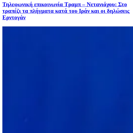
Τηλεφωνική επικοινωνία Τραμπ – Νετανιάχου: Στο
τραπέζι τα πλήγματα κατά του Ιράν και οι δηλώσεις
Ερντογάν