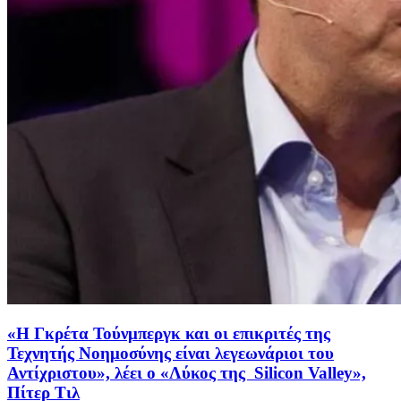
«Η Γκρέτα Τούνμπεργκ και οι επικριτές της
Τεχνητής Νοημοσύνης είναι λεγεωνάριοι του
Αντίχριστου», λέει ο «Λύκος της Silicon Valley»,
Πίτερ Τιλ