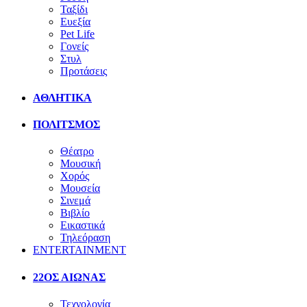
Ταξίδι
Ευεξία
Pet Life
Γονείς
Στυλ
Προτάσεις
ΑΘΛΗΤΙΚΑ
ΠΟΛΙΤΣΜΟΣ
Θέατρο
Μουσική
Χορός
Μουσεία
Σινεμά
Βιβλίο
Εικαστικά
Τηλεόραση
ENTERTAINMENT
22ΟΣ ΑΙΩΝΑΣ
Τεχνολογία