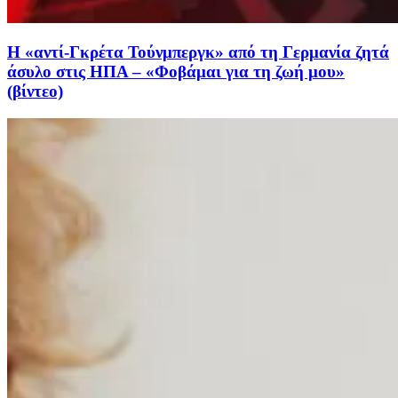
Η «αντί-Γκρέτα Τούνμπεργκ» από τη Γερμανία ζητά
άσυλο στις ΗΠΑ – «Φοβάμαι για τη ζωή μου»
(βίντεο)