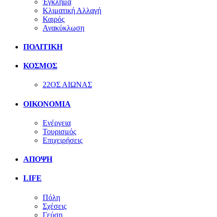
Έγκλημα
Κλιματική Αλλαγή
Καιρός
Ανακύκλωση
ΠΟΛΙΤΙΚΗ
ΚΟΣΜΟΣ
22ΟΣ ΑΙΩΝΑΣ
ΟΙΚΟΝΟΜΙΑ
Ενέργεια
Τουρισμός
Επιχειρήσεις
ΑΠΟΨΗ
LIFE
Πόλη
Σχέσεις
Γεύση