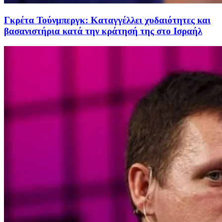
Γκρέτα Τούνμπεργκ: Καταγγέλλει χυδαιότητες και
βασανιστήρια κατά την κράτησή της στο Ισραήλ