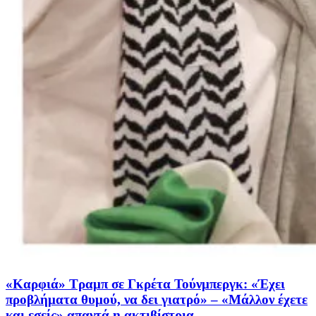
«Καρφιά» Τραμπ σε Γκρέτα Τούνμπεργκ: «Έχει
προβλήματα θυμού, να δει γιατρό» – «Μάλλον έχετε
και εσείς» απαντά η ακτιβίστρια