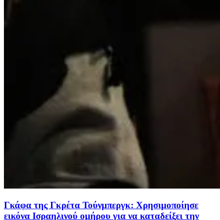
Γκάφα της Γκρέτα Τούνμπεργκ: Χρησιμοποίησε
εικόνα Ισραηλινού ομήρου για να καταδείξει την