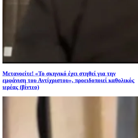
Μετανοείτε! «Το σκηνικό έχει στηθεί για την
εμφάνιση του Αντίχριστου», προειδοποιεί καθολικός
ιερέας (βίντεο)