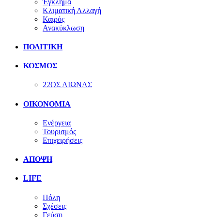
Έγκλημα
Κλιματική Αλλαγή
Καιρός
Ανακύκλωση
ΠΟΛΙΤΙΚΗ
ΚΟΣΜΟΣ
22ΟΣ ΑΙΩΝΑΣ
ΟΙΚΟΝΟΜΙΑ
Ενέργεια
Τουρισμός
Επιχειρήσεις
ΑΠΟΨΗ
LIFE
Πόλη
Σχέσεις
Γεύση