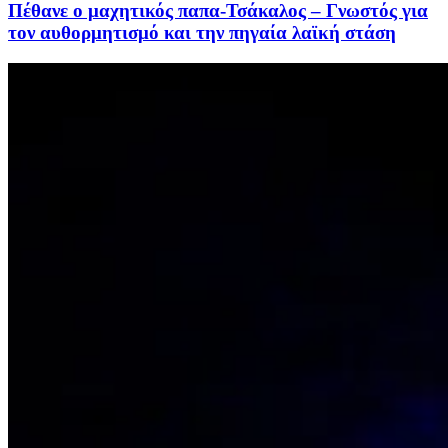
Πέθανε ο μαχητικός παπα-Τσάκαλος – Γνωστός για
τον αυθορμητισμό και την πηγαία λαϊκή στάση