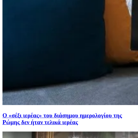
Ο «σέξι ιερέας» του διάσημου ημερολογίου της
Ρώμης δεν ήταν τελικά ιερέας