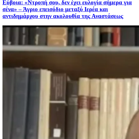
Εύβοια: «Ντροπή σου, δεν έχει ευλογία σήμερα για
σένα» – Άγριο επεισόδιο μεταξύ Ιερέα και
αντιδημάρχου στην ακολουθία της Αναστάσεως