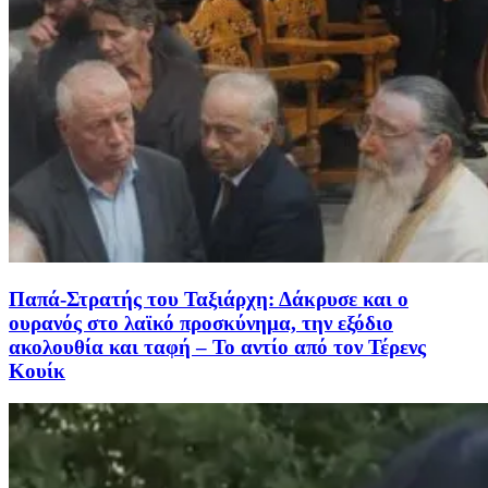
Παπά-Στρατής του Ταξιάρχη: Δάκρυσε και ο
ουρανός στο λαϊκό προσκύνημα, την εξόδιο
ακολουθία και ταφή – Το αντίο από τον Τέρενς
Κουίκ