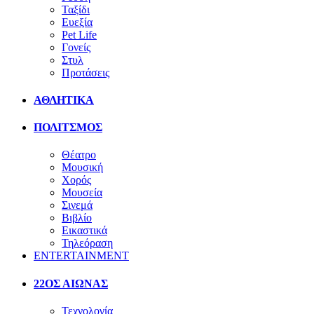
Ταξίδι
Ευεξία
Pet Life
Γονείς
Στυλ
Προτάσεις
ΑΘΛΗΤΙΚΑ
ΠΟΛΙΤΣΜΟΣ
Θέατρο
Μουσική
Χορός
Μουσεία
Σινεμά
Βιβλίο
Εικαστικά
Τηλεόραση
ENTERTAINMENT
22ΟΣ ΑΙΩΝΑΣ
Τεχνολογία