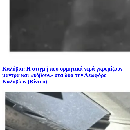
Καλύβια: Η στιγμή που ορμητικά νερά γκρεμίζουν
μάντρα και «κόβουν» στα δύο την Λεωφόρο
Καλυβίων (Βίντεο)