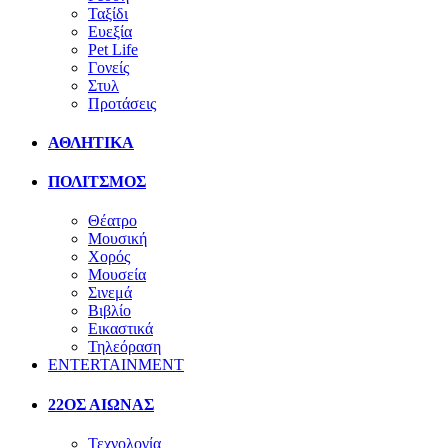
Ταξίδι
Ευεξία
Pet Life
Γονείς
Στυλ
Προτάσεις
ΑΘΛΗΤΙΚΑ
ΠΟΛΙΤΣΜΟΣ
Θέατρο
Μουσική
Χορός
Μουσεία
Σινεμά
Βιβλίο
Εικαστικά
Τηλεόραση
ENTERTAINMENT
22ΟΣ ΑΙΩΝΑΣ
Τεχνολογία