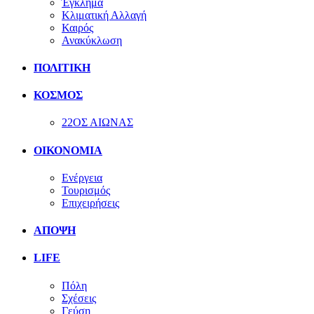
Έγκλημα
Κλιματική Αλλαγή
Καιρός
Ανακύκλωση
ΠΟΛΙΤΙΚΗ
ΚΟΣΜΟΣ
22ΟΣ ΑΙΩΝΑΣ
ΟΙΚΟΝΟΜΙΑ
Ενέργεια
Τουρισμός
Επιχειρήσεις
ΑΠΟΨΗ
LIFE
Πόλη
Σχέσεις
Γεύση