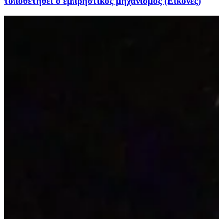
τοποθετηθεί ο εμπρηστικός μηχανισμός (Εικόνες)