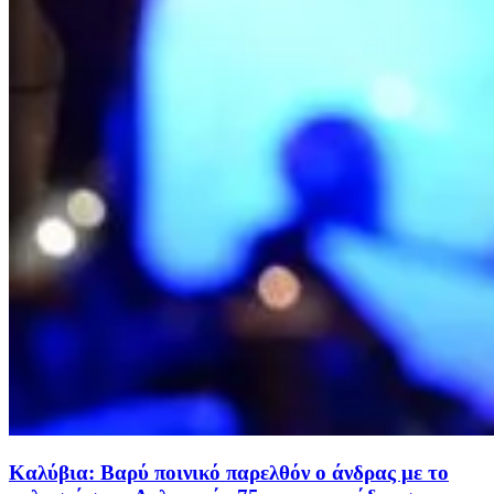
Καλύβια: Βαρύ ποινικό παρελθόν ο άνδρας με το