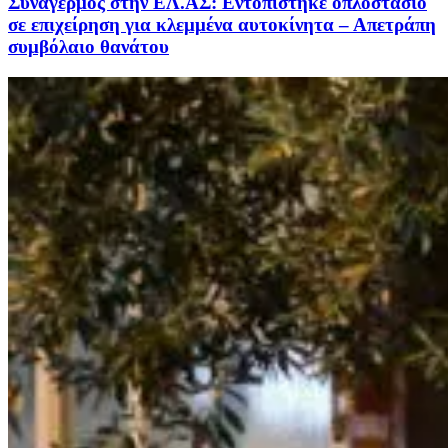
Συναγερμός στην ΕΛ.ΑΣ: Εντοπίστηκε οπλοστάσιο
σε επιχείρηση για κλεμμένα αυτοκίνητα – Απετράπη
συμβόλαιο θανάτου