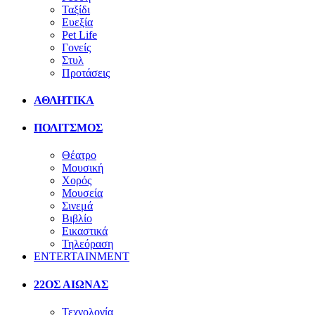
Ταξίδι
Ευεξία
Pet Life
Γονείς
Στυλ
Προτάσεις
ΑΘΛΗΤΙΚΑ
ΠΟΛΙΤΣΜΟΣ
Θέατρο
Μουσική
Χορός
Μουσεία
Σινεμά
Βιβλίο
Εικαστικά
Τηλεόραση
ENTERTAINMENT
22ΟΣ ΑΙΩΝΑΣ
Τεχνολογία