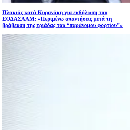
Πλακιάς κατά Κυρανάκη για εκδήλωση του
ΕΟΔΑΣΑΑΜ: «Περιμένω απαντήσεις μετά τη
βράβευση της τριάδας του “παράνομου φορτίου”»