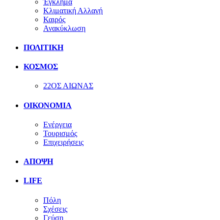
Έγκλημα
Κλιματική Αλλαγή
Καιρός
Ανακύκλωση
ΠΟΛΙΤΙΚΗ
ΚΟΣΜΟΣ
22ΟΣ ΑΙΩΝΑΣ
ΟΙΚΟΝΟΜΙΑ
Ενέργεια
Τουρισμός
Επιχειρήσεις
ΑΠΟΨΗ
LIFE
Πόλη
Σχέσεις
Γεύση