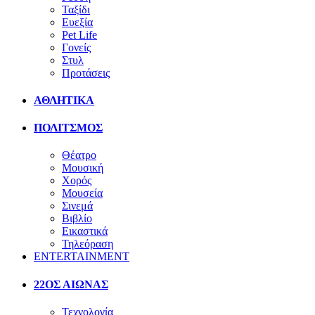
Ταξίδι
Ευεξία
Pet Life
Γονείς
Στυλ
Προτάσεις
ΑΘΛΗΤΙΚΑ
ΠΟΛΙΤΣΜΟΣ
Θέατρο
Μουσική
Χορός
Μουσεία
Σινεμά
Βιβλίο
Εικαστικά
Τηλεόραση
ENTERTAINMENT
22ΟΣ ΑΙΩΝΑΣ
Τεχνολογία