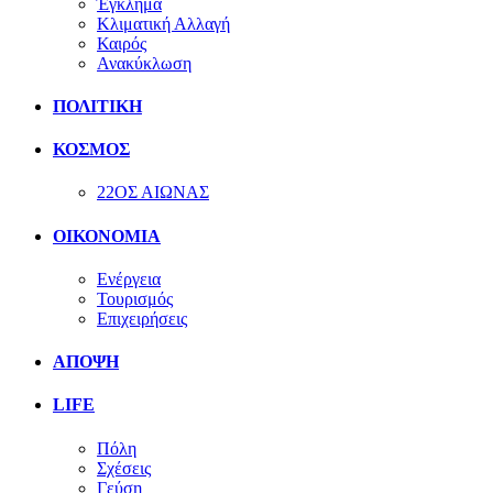
Έγκλημα
Κλιματική Αλλαγή
Καιρός
Ανακύκλωση
ΠΟΛΙΤΙΚΗ
ΚΟΣΜΟΣ
22ΟΣ ΑΙΩΝΑΣ
ΟΙΚΟΝΟΜΙΑ
Ενέργεια
Τουρισμός
Επιχειρήσεις
ΑΠΟΨΗ
LIFE
Πόλη
Σχέσεις
Γεύση