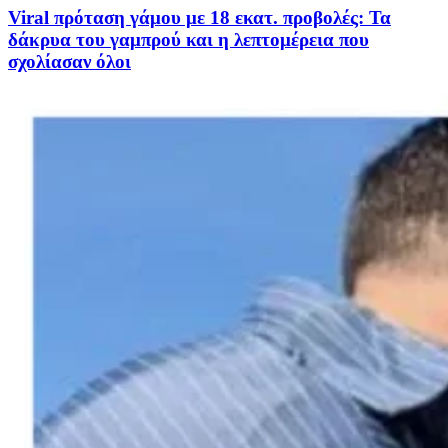
Viral πρόταση γάμου με 18 εκατ. προβολές: Τα
δάκρυα του γαμπρού και η λεπτομέρεια που
σχολίασαν όλοι