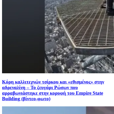
Κόρη καλλιτεχνών τσίρκου και «εθισμένος» στην
αδρεναλίνη – Το ζευγάρι Ρώσων που
αρραβωνιάστηκε στην κορυφή του Empire State
Building (βίντεο-φωτο)