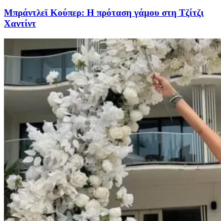
Μπράντλεϊ Κούπερ: Η πρόταση γάμου στη Τζίτζι
Χαντίντ