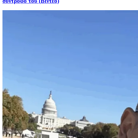
σύντροφό του (Βίντεο)