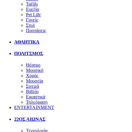
Ταξίδι
Ευεξία
Pet Life
Γονείς
Στυλ
Προτάσεις
ΑΘΛΗΤΙΚΑ
ΠΟΛΙΤΣΜΟΣ
Θέατρο
Μουσική
Χορός
Μουσεία
Σινεμά
Βιβλίο
Εικαστικά
Τηλεόραση
ENTERTAINMENT
22ΟΣ ΑΙΩΝΑΣ
Τεχνολογία