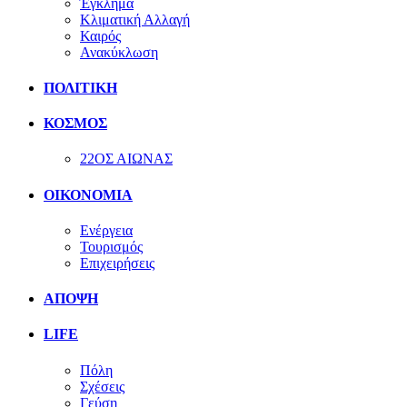
Έγκλημα
Κλιματική Αλλαγή
Καιρός
Ανακύκλωση
ΠΟΛΙΤΙΚΗ
ΚΟΣΜΟΣ
22ΟΣ ΑΙΩΝΑΣ
ΟΙΚΟΝΟΜΙΑ
Ενέργεια
Τουρισμός
Επιχειρήσεις
ΑΠΟΨΗ
LIFE
Πόλη
Σχέσεις
Γεύση