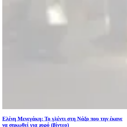
Ελένη Μενεγάκη: Το γλέντι στη Νάξο που την έκανε
να σηκωθεί για χορό (βίντεο)