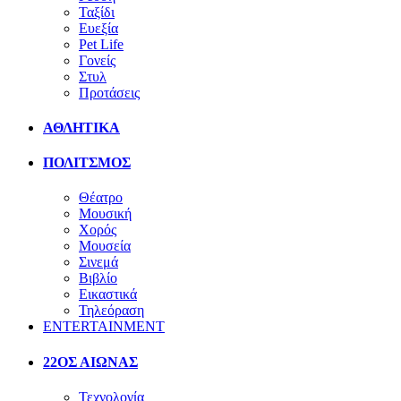
Ταξίδι
Ευεξία
Pet Life
Γονείς
Στυλ
Προτάσεις
ΑΘΛΗΤΙΚΑ
ΠΟΛΙΤΣΜΟΣ
Θέατρο
Μουσική
Χορός
Μουσεία
Σινεμά
Βιβλίο
Εικαστικά
Τηλεόραση
ENTERTAINMENT
22ΟΣ ΑΙΩΝΑΣ
Τεχνολογία