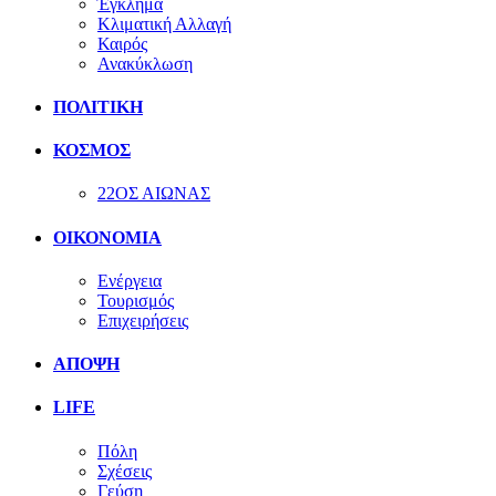
Έγκλημα
Κλιματική Αλλαγή
Καιρός
Ανακύκλωση
ΠΟΛΙΤΙΚΗ
ΚΟΣΜΟΣ
22ΟΣ ΑΙΩΝΑΣ
ΟΙΚΟΝΟΜΙΑ
Ενέργεια
Τουρισμός
Επιχειρήσεις
ΑΠΟΨΗ
LIFE
Πόλη
Σχέσεις
Γεύση