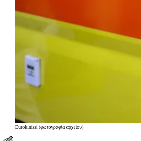
Eurokinissi (φωτογραφία αρχείου)