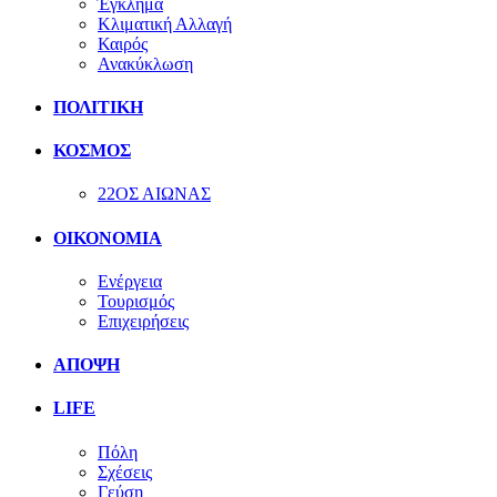
Έγκλημα
Κλιματική Αλλαγή
Καιρός
Ανακύκλωση
ΠΟΛΙΤΙΚΗ
ΚΟΣΜΟΣ
22ΟΣ ΑΙΩΝΑΣ
ΟΙΚΟΝΟΜΙΑ
Ενέργεια
Τουρισμός
Επιχειρήσεις
ΑΠΟΨΗ
LIFE
Πόλη
Σχέσεις
Γεύση