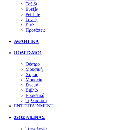
Ταξίδι
Ευεξία
Pet Life
Γονείς
Στυλ
Προτάσεις
ΑΘΛΗΤΙΚΑ
ΠΟΛΙΤΣΜΟΣ
Θέατρο
Μουσική
Χορός
Μουσεία
Σινεμά
Βιβλίο
Εικαστικά
Τηλεόραση
ENTERTAINMENT
22ΟΣ ΑΙΩΝΑΣ
Τεχνολογία