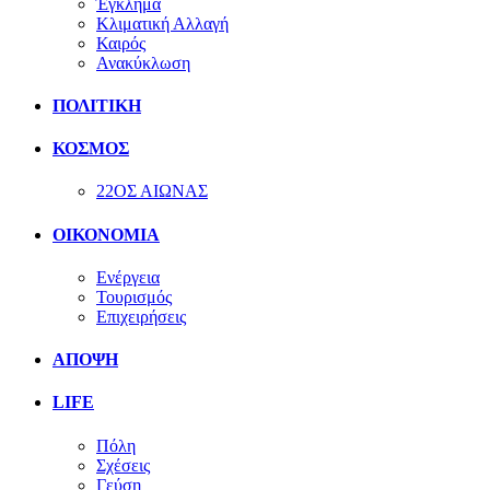
Έγκλημα
Κλιματική Αλλαγή
Καιρός
Ανακύκλωση
ΠΟΛΙΤΙΚΗ
ΚΟΣΜΟΣ
22ΟΣ ΑΙΩΝΑΣ
ΟΙΚΟΝΟΜΙΑ
Ενέργεια
Τουρισμός
Επιχειρήσεις
ΑΠΟΨΗ
LIFE
Πόλη
Σχέσεις
Γεύση