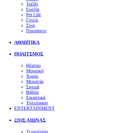
Ταξίδι
Ευεξία
Pet Life
Γονείς
Στυλ
Προτάσεις
ΑΘΛΗΤΙΚΑ
ΠΟΛΙΤΣΜΟΣ
Θέατρο
Μουσική
Χορός
Μουσεία
Σινεμά
Βιβλίο
Εικαστικά
Τηλεόραση
ENTERTAINMENT
22ΟΣ ΑΙΩΝΑΣ
Τεχνολογία