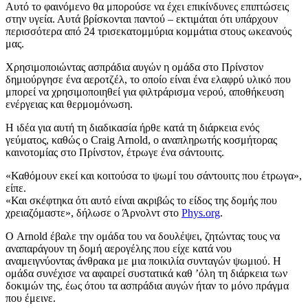
Αυτό το φαινόμενο θα μπορούσε να έχει επικίνδυνες επιπτώσεις
στην υγεία. Αυτά βρίσκονται παντού – εκτιμάται ότι υπάρχουν
περισσότερα από 24 τρισεκατομμύρια κομμάτια στους ωκεανούς
μας.
Χρησιμοποιώντας ασπράδια αυγών η ομάδα στο Πρίνστον
δημιούργησε ένα αεροτζέλ, το οποίο είναι ένα ελαφρύ υλικό που
μπορεί να χρησιμοποιηθεί για φιλτράρισμα νερού, αποθήκευση
ενέργειας και θερμομόνωση.
Η ιδέα για αυτή τη διαδικασία ήρθε κατά τη διάρκεια ενός
γεύματος, καθώς ο Craig Arnold, ο αναπληρωτής κοσμήτορας
καινοτομίας στο Πρίνστον, έτρωγε ένα σάντουιτς.
«Καθόμουν εκεί και κοιτούσα το ψωμί του σάντουιτς που έτρωγα»,
είπε.
«Και σκέφτηκα ότι αυτό είναι ακριβώς το είδος της δομής που
χρειαζόμαστε», δήλωσε ο Άρνολντ στο
Phys.org
.
Ο Arnold έβαλε την ομάδα του να δουλέψει, ζητώντας τους να
αναπαράγουν τη δομή αερογέλης που είχε κατά νου
αναμειγνύοντας άνθρακα με μια ποικιλία συνταγών ψωμιού. Η
ομάδα συνέχισε να αφαιρεί συστατικά καθ ’όλη τη διάρκεια των
δοκιμών της, έως ότου τα ασπράδια αυγών ήταν το μόνο πράγμα
που έμεινε.