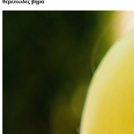
θεμελιώδες βήμα