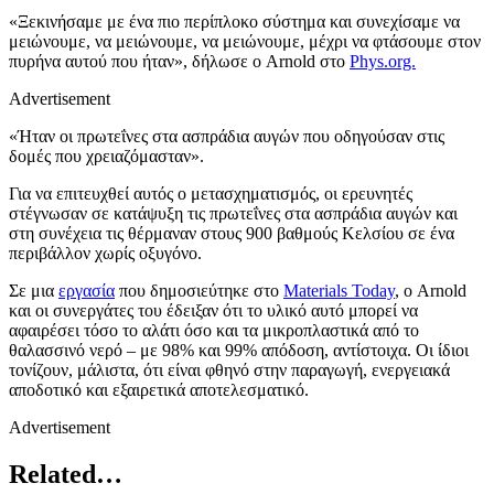
«Ξεκινήσαμε με ένα πιο περίπλοκο σύστημα και συνεχίσαμε να
μειώνουμε, να μειώνουμε, να μειώνουμε, μέχρι να φτάσουμε στον
πυρήνα αυτού που ήταν», δήλωσε ο Arnold στο
Phys.org.
Advertisement
«Ήταν οι πρωτεΐνες στα ασπράδια αυγών που οδηγούσαν στις
δομές που χρειαζόμασταν».
Για να επιτευχθεί αυτός ο μετασχηματισμός, οι ερευνητές
στέγνωσαν σε κατάψυξη τις πρωτεΐνες στα ασπράδια αυγών και
στη συνέχεια τις θέρμαναν στους 900 βαθμούς Κελσίου σε ένα
περιβάλλον χωρίς οξυγόνο.
Σε μια
εργασία
που δημοσιεύτηκε στο
Materials Today
, ο Arnold
και οι συνεργάτες του έδειξαν ότι το υλικό αυτό μπορεί να
αφαιρέσει τόσο το αλάτι όσο και τα μικροπλαστικά από το
θαλασσινό νερό – με 98% και 99% απόδοση, αντίστοιχα. Οι ίδιοι
τονίζουν, μάλιστα, ότι είναι φθηνό στην παραγωγή, ενεργειακά
αποδοτικό και εξαιρετικά αποτελεσματικό.
Advertisement
Related…