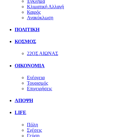
Έγκλημα
Κλιματική Αλλαγή
Καιρός
Ανακύκλωση
ΠΟΛΙΤΙΚΗ
ΚΟΣΜΟΣ
22ΟΣ ΑΙΩΝΑΣ
ΟΙΚΟΝΟΜΙΑ
Ενέργεια
Τουρισμός
Επιχειρήσεις
ΑΠΟΨΗ
LIFE
Πόλη
Σχέσεις
Γεύση