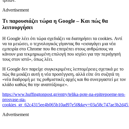
τρίτων.
Advertisement
Τι παρουσιάζει τώρα η Google – Και πώς θα
λειτουργήσει
Η Google λέει ότι τώρα σχεδιάζει να διατηρήσει τα cookies. Αντί
να τα μειώσει, ο τεχνολογικός γίγαντας θα «εισαγάγει μια νέα
εμπειρία στο Chrome που θα επιτρέπει στους ανθρώπους να
κάνουν μια τεκμηριωμένη επιλογή που ισχύει για την περιήγησή
τους στον ιστό», όπως λέει.
Η Google δεν παρείχε συγκεκριμένες λεπτομέρειες σχετικά με το
πώς θα μοιάζει αυτή η νέα προσέγγιση, αλλά είπε ότι συζητά τη
«νέα διαδρομή με τις ρυθμιστικές αρχές και θα συνεργαστεί με τον
κλάδο καθώς θα την αναπτύξουμε».
https://www.huffingtonpost.gr/entry/telika-pote-na-epitrepoeme-ten-
prosvase-sta-
cookies_gr_62c4315ee4b065b10ad97e5f&key=03a58c747ae3b2d45
Advertisement