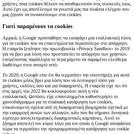
χρήστες ποια cookies θέλουν να αποθηκευτούν στις συσκευές τους.
Αυτό έχει ως αποτέλεσμα τα γνωστά μας πια πλαίσια ελέγχου που
μας ζητούν να συναινέσουμε στα cookies.
Γιατί παραμένουν τα cookies
Αρχικά, η Google προσπάθησε να εισαγάγει μια εναλλακτική λύση
για τα cookies που να επικεντρώνεται περισσότερο στο απόρρητο.
Η εταιρεία ξεκίνησε την πρωτοβουλία «Privacy Sandbox» το 2019
για να βρει μια λύση που προστατεύει το απόρρητο των χρηστών,
επιτρέποντας παράλληλα το περιεχόμενο να παραμένει ελεύθερα
διαθέσιμο στον ανοιχτό ιστό.
Το 2020, η Google είπε ότι θα τερματίσει την υποστήριξη για αυτά
τα cookies μόλις βρει μια λύση που να λειτουργεί τόσο για
χρήστες, εκδότες όσο και για διαφημιστές. Η εταιρεία είχε πει ότι
στις αρχές του 2022 θα κυκλοφορούσε αυτή η νέα
εναλλακτική. Ωστόσο, είχε επανειλημμένα καθυστερήσει το
χρονοδιάγραμμα για τη σταδιακή κατάργηση των cookies,
επικαλούμενη σχόλια από τη διαφημιστική βιομηχανία σχετικά με
την εφαρμογή αυτών των αλλαγών, κάτι που θα σήμαινε δυνητικά
λιγότερο αποτελεσματικές διαφημιστικές καμπάνιες. Αυτό το
ζήτημα αποτελεί τον κύριο λόγο για τον οποίο η Google αποφάσισε
τώρα να τερματίσει την προγραμματισμένη κατάργηση των cookie