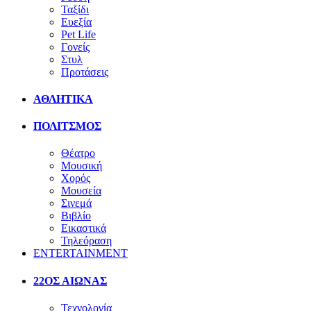
Ταξίδι
Ευεξία
Pet Life
Γονείς
Στυλ
Προτάσεις
ΑΘΛΗΤΙΚΑ
ΠΟΛΙΤΣΜΟΣ
Θέατρο
Μουσική
Χορός
Μουσεία
Σινεμά
Βιβλίο
Εικαστικά
Τηλεόραση
ENTERTAINMENT
22ΟΣ ΑΙΩΝΑΣ
Τεχνολογία